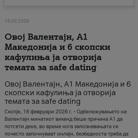
За нас
16.02.2026
#ПодобарОнлајн
Овој Валентајн, A1
Македонија и 6 скопски
кафулиња ја отворија
темата за safe dating
Овој Валентајн, A1 Македонија и 6
скопски кафулиња ја отворија
темата за safe dating
Скопје, 16 февруари 2026 г. – Одбележувањето на
Валентајн минатиот викенд беше причина А1 да
потсети дека, во време кога запознавањата се
почесто започнуваат онлајн, безбедноста треба да