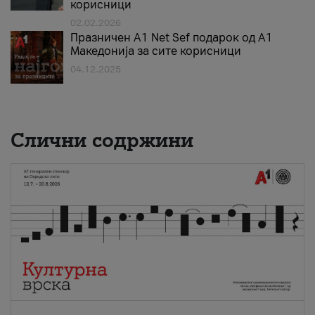
корисници
02.02.2026
Празничен A1 Net Sеf подарок од А1
Македонија за сите корисници
04.12.2025
Слични содржини