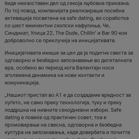
биде неизоставен дел од секоја љубовна приказна.
По тој повод, компанијата реализираше посебна
активација посветена на safe dating, во соработка
со шест еминентни скопски кафулиња, Че,
Синдикат, Улица 22, The Dude, Chillin’ и Bar 90 кои
доброволно се приклучија на иницијативата.
Иницијативата имаше за цел да ја подигне свеста за
одговорно и безбедно запознавање во дигиталната
ера, особено во период кога Валентајн носи
зголемена динамика на нови контакти и
комуникација.
„Нашиот пристап во А1 е да создадеме вредност за
луѓето, не само преку технологија, туку и преку
поддршка на нивните секојдневни избори. Safe
dating е повеќе од практичен совет, тоа е
промовирање на свесна, одговорна и безбедна
култура на запознавања, каде довербата и почитта