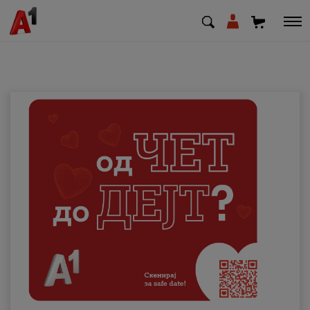
МК
EN
SQ
Приватни
Деловни
Поддршка
Надополни кредит
Плати сметка