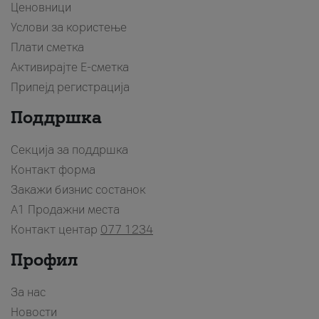
Ценовници
Услови за користење
Плати сметка
Активирајте Е-сметка
Припејд регистрација
Поддршка
Секција за поддршка
Контакт форма
Закажи бизнис состанок
A1 Продажни места
Контакт центар
077 1234
Профил
За нас
Новости