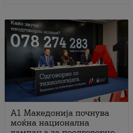
A1 Македонија почнува
моќна национална
кампања за поодговорно