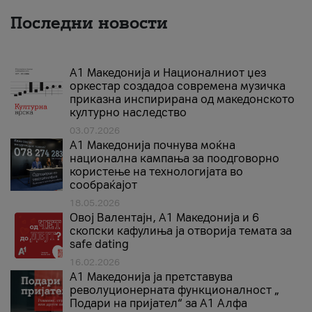
Последни новости
А1 Македонија и Националниот џез
оркестар создадоа современа музичка
приказна инспирирана од македонското
културно наследство
03.07.2026
A1 Македонија почнува моќна
национална кампања за поодговорно
користење на технологијата во
сообраќајот
18.05.2026
Овој Валентајн, A1 Македонија и 6
скопски кафулиња ја отворија темата за
safe dating
16.02.2026
А1 Македонија ја претставува
револуционерната функционалност „
Подари на пријател“ за А1 Алфа