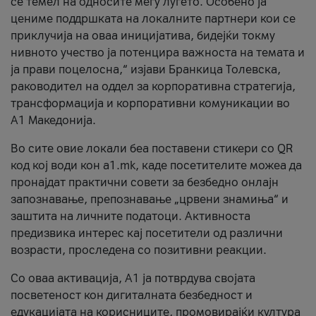
се темел на односите меѓу луѓето. Особено ја
цениме поддршката на локалните партнери кои се
приклучија на оваа иницијатива, бидејќи токму
нивното учество ја потенцира важноста на темата и
ја прави поцелосна,“ изјави Бранкица Толевска,
раководител на оддел за корпоративна стратегија,
трансформација и корпоративни комуникации во
А1 Македонија.
Во сите овие локали беа поставени стикери со QR
код кој води кон a1.mk, каде посетителите можеа да
пронајдат практични совети за безбедно онлајн
запознавање, препознавање „црвени знамиња“ и
заштита на личните податоци. Активноста
предизвика интерес кај посетители од различни
возрасти, проследена со позитивни реакции.
Со оваа активација, А1 ја потврдува својата
посветеност кон дигиталната безбедност и
едукацијата на корисниците, промовирајќи култура