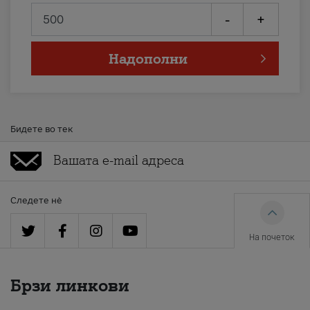
-
+
Надополни
Бидете во тек
Следете нè
На почеток
Брзи линкови