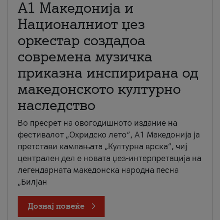
А1 Македонија и
Националниот џез
оркестар создадоа
современа музичка
приказна инспирирана од
македонското културно
наследство
Во пресрет на овогодишното издание на
фестивалот „Охридско лето“, А1 Македонија ја
претстави кампањата „Културна врска“, чиј
централен дел е новата џез-интерпретација на
легендарната македонска народна песна
„Билјан
Дознај повеќе