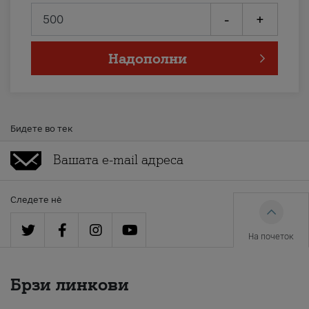
-
+
Надополни
Бидете во тек
Следете нè
На почеток
Брзи линкови