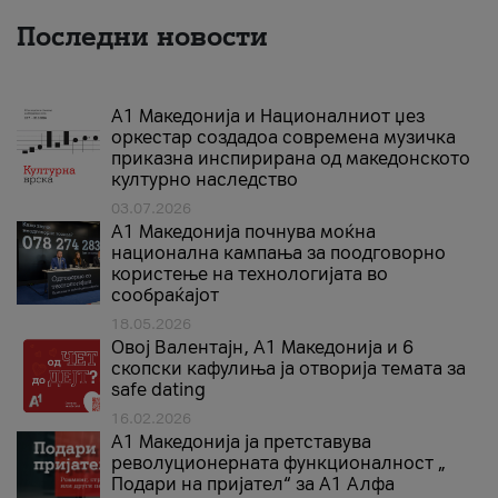
Последни новости
А1 Македонија и Националниот џез
оркестар создадоа современа музичка
приказна инспирирана од македонското
културно наследство
03.07.2026
A1 Македонија почнува моќна
национална кампања за поодговорно
користење на технологијата во
сообраќајот
18.05.2026
Овој Валентајн, A1 Македонија и 6
скопски кафулиња ја отворија темата за
safe dating
16.02.2026
А1 Македонија ја претставува
револуционерната функционалност „
Подари на пријател“ за А1 Алфа