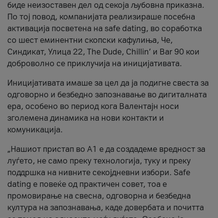
биде неизоставен дел од секоја љубовна приказна.
По тој повод, компанијата реализираше посебна
активација посветена на safe dating, во соработка
со шест еминентни скопски кафулиња, Че,
Синдикат, Улица 22, The Dude, Chillin’ и Bar 90 кои
доброволно се приклучија на иницијативата.
Иницијативата имаше за цел да ја подигне свеста за
одговорно и безбедно запознавање во дигиталната
ера, особено во период кога Валентајн носи
зголемена динамика на нови контакти и
комуникација.
„Нашиот пристап во А1 е да создадеме вредност за
луѓето, не само преку технологија, туку и преку
поддршка на нивните секојдневни избори. Safe
dating е повеќе од практичен совет, тоа е
промовирање на свесна, одговорна и безбедна
култура на запознавања, каде довербата и почитта