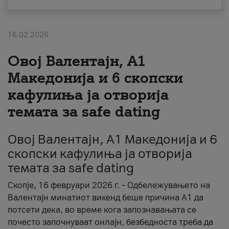
За нас
16.02.2026
#ПодобарОнлајн
Овој Валентајн, A1
Македонија и 6 скопски
кафулиња ја отворија
темата за safe dating
Овој Валентајн, A1 Македонија и 6
скопски кафулиња ја отворија
темата за safe dating
Скопје, 16 февруари 2026 г. – Одбележувањето на
Валентајн минатиот викенд беше причина А1 да
потсети дека, во време кога запознавањата се
почесто започнуваат онлајн, безбедноста треба да