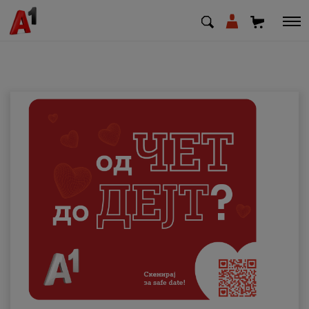
МК
EN
SQ
Приватни
Деловни
Поддршка
Надополни кредит
Плати сметка