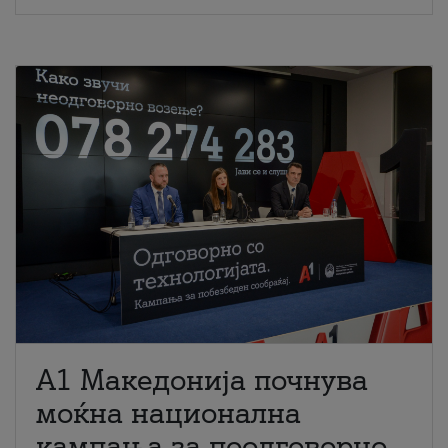
A1 Македонија почнува
моќна национална
кампања за поодговорно