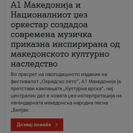
А1 Македонија и
Националниот џез
оркестар создадоа
современа музичка
приказна инспирирана од
македонското културно
наследство
Во пресрет на овогодишното издание на
фестивалот „Охридско лето“, А1 Македонија ја
претстави кампањата „Културна врска“, чиј
централен дел е новата џез-интерпретација на
легендарната македонска народна песна
„Билјан
Дознај повеќе