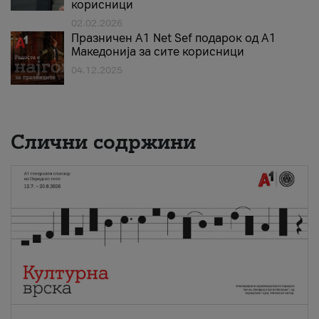
корисници
02.02.2026
Празничен A1 Net Sеf подарок од А1
Македонија за сите корисници
04.12.2025
Слични содржини