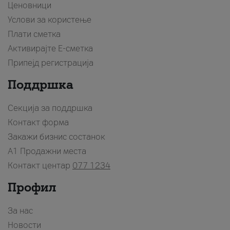
Ценовници
Услови за користење
Плати сметка
Активирајте Е-сметка
Припејд регистрација
Поддршка
Секција за поддршка
Контакт форма
Закажи бизнис состанок
A1 Продажни места
Контакт центар
077 1234
Профил
За нас
Новости