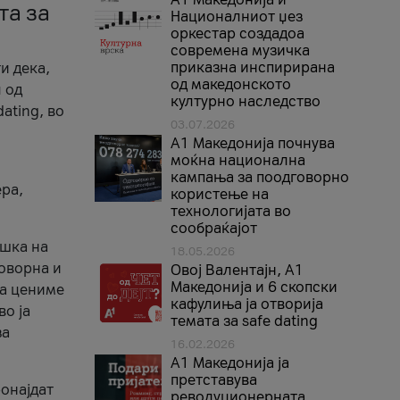
та за
Националниот џез
оркестар создадоа
современа музичка
приказна инспирирана
и дека,
од македонското
 од
културно наследство
ating, во
03.07.2026
A1 Македонија почнува
моќна национална
кампања за поодговорно
ера,
користење на
технологијата во
сообраќајот
ршка на
18.05.2026
говорна и
Овој Валентајн, A1
Македонија и 6 скопски
ја цениме
кафулиња ја отворија
во ја
темата за safe dating
за
16.02.2026
А1 Македонија ја
претставува
ронајдат
револуционерната