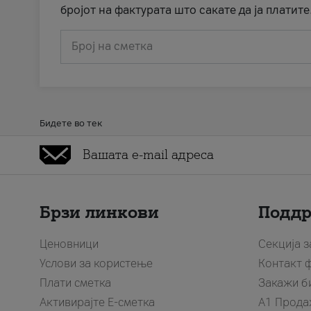
бројот на фактурата што сакате да ја платите
Број на сметка
Бидете во тек
Брзи линкови
Подд
Ценовници
Секција 
Услови за користење
Контакт 
Плати сметка
Закажи б
Активирајте Е-сметка
A1 Прода