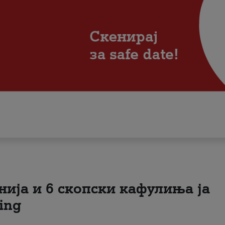
нија и 6 скопски кафулиња ја
ing