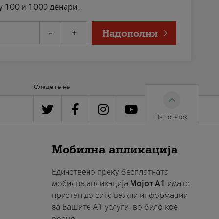
у 100 и 1000 денари.
-
+
Надополни
Следете нè
На почеток
Мобилна апликација
Единствено преку бесплатната
мобилна апликација
Мојот A1
имате
пристап до сите важни информации
за Вашите A1 услуги, во било кое
време.