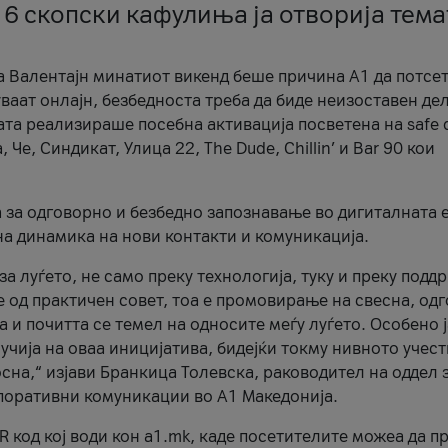
 6 скопски кафулиња ја отворија тема
а Валентајн минатиот викенд беше причина А1 да потсет
ваат онлајн, безбедноста треба да биде неизоставен дел
ата реализираше посебна активација посветена на safe d
е, Синдикат, Улица 22, The Dude, Chillin’ и Bar 90 кои
а за одговорно и безбедно запознавање во дигиталната 
на динамика на нови контакти и комуникација.
а луѓето, не само преку технологија, туку и преку подд
ќе од практичен совет, тоа е промовирање на свесна, од
а и почитта се темел на односите меѓу луѓето. Особено 
чија на оваа иницијатива, бидејќи токму нивното учест
сна,“ изјави Бранкица Толевска, раководител на оддел 
поративни комуникации во А1 Македонија.
R код кој води кон a1.mk, каде посетителите можеа да п