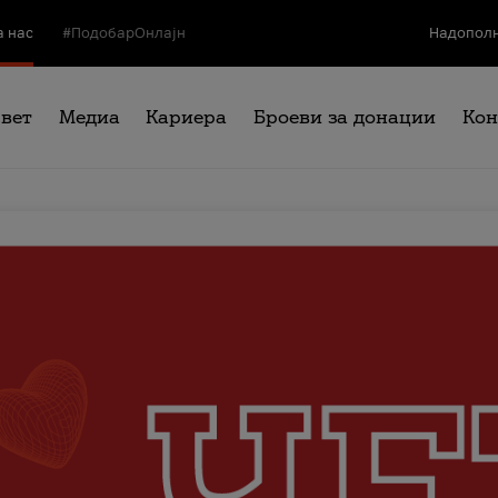
а нас
#ПодобарОнлајн
Надополн
свет
Медиа
Кариера
Броеви за донации
Кон