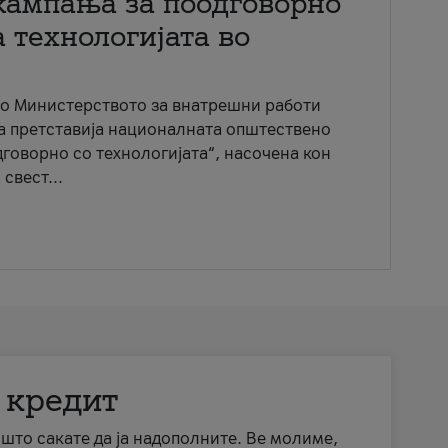
кампања за поодговорно
 технологијата во
со Министерството за внатрешни работи
ја претставија националната општествено
говорно со технологијата“, насочена кон
свест...
 кредит
а што сакате да ја надополните. Ве молиме,