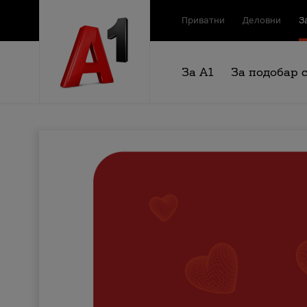
Приватни
Деловни
З
За А1
За подобар 