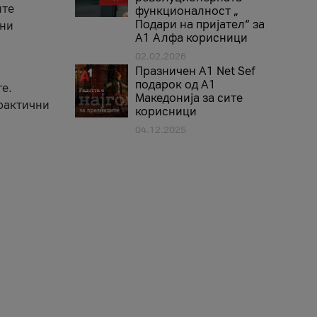
ите
функционалност „
Подари на пријател“ за
вни
А1 Алфа корисници
02.02.2026
Празничен A1 Net Sеf
подарок од А1
е.
Македонија за сите
практични
корисници
04.12.2025