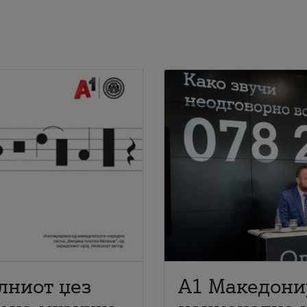
лниот џез
A1 Македони