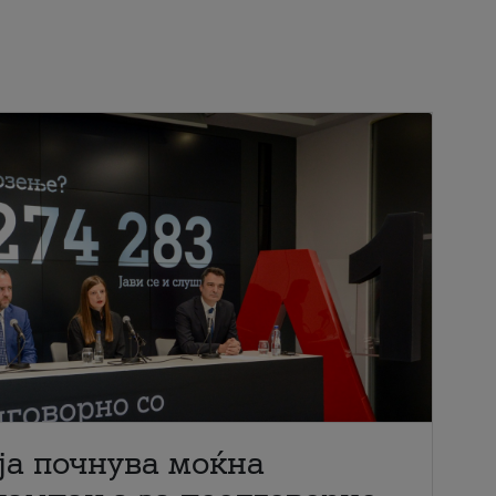
ја почнува моќна