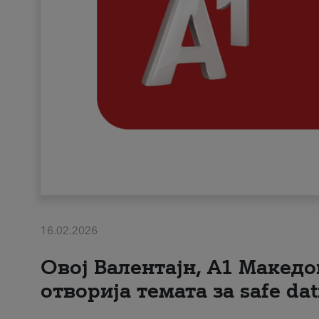
16.02.2026
Овој Валентајн, A1 Македо
отворија темата за safe dat