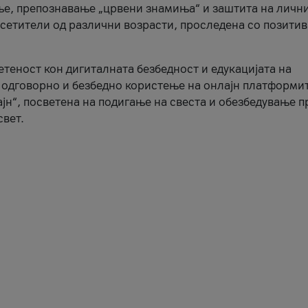
ње, препознавање „црвени знамиња“ и заштита на личн
осетители од различни возрасти, проследена со позити
ветеност кон дигиталната безбедност и едукацијата на
 одговорно и безбедно користење на онлајн платформит
јн“, посветена на подигање на свеста и обезбедување 
свет.