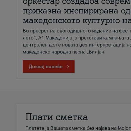
оркестар создадоа совре
приказна инспирирана од
македонското културно н
Во пресрет на овогодишното издание на фест
лето“, А1 Македонија ја претстави кампањата 
централен дел е новата џез-интерпретација н
македонска народна песна „Билјан
Дознај повеќе
Плати сметка
Платете ја Вашата сметка без најава на Мојот