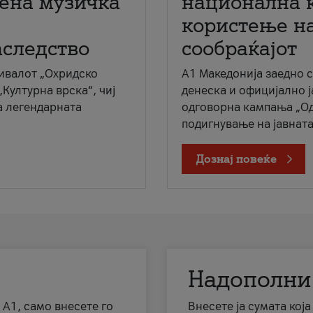
мена музичка
национална 
користење на
аследство
сообраќајот
ивалот „Охридско
A1 Македонија заедно 
„Културна врска“, чиј
денеска и официјално 
а легендарната
одговорна кампања „Од
подигнување на јавната 
Дознај повеќе
Надополни
 А1, само внесете го
Внесете ја сумата кој