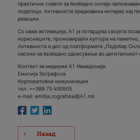
практични совети за безбедно онлајн запознава
податоци. Активноста предизвика интерес кај п
реакции.
Со оваа активација, А1 ја потврдува својата пос
корисниците, промовирајќи култура на паметно,
Активноста е дел од платформата „Подобар Онла
насоки за безбедно однесување во дигиталниот 
Контакт за медиуми А1 Македонија:
Емилија Зографска
Корпоративни комуникации
тел. ++389 75 400505
e-mail: emilija.zografska@A1.mk
Назад