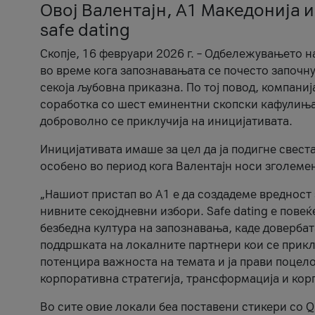
Овој Валентајн, A1 Македонија и
safe dating
Скопје, 16 февруари 2026 г. – Одбележувањето н
во време кога запознавањата се почесто започну
секоја љубовна приказна. По тој повод, компаниј
соработка со шест еминентни скопски кафулиња, Ч
доброволно се приклучија на иницијативата.
Иницијативата имаше за цел да ја подигне свест
особено во период кога Валентајн носи зголеме
„Нашиот пристап во А1 е да создадеме вредност з
нивните секојдневни избори. Safe dating е пове
безбедна култура на запознавања, каде довербат
поддршката на локалните партнери кои се приклу
потенцира важноста на темата и ја прави поцело
корпоративна стратегија, трансформација и кор
Во сите овие локали беа поставени стикери со Q