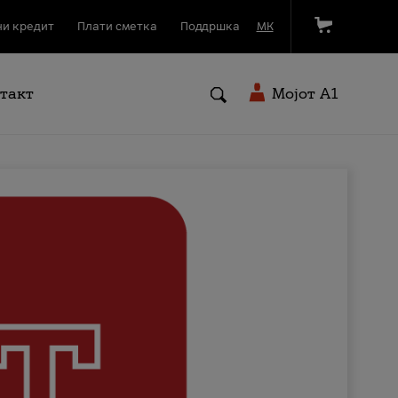
и кредит
Плати сметка
Поддршка
МК
такт
Мојот A1