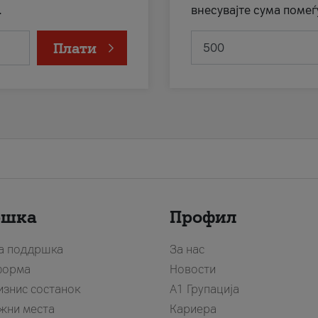
.
внесувајте сума помеѓ
Плати
ршка
Профил
за поддршка
За нас
форма
Новости
изнис состанок
А1 Групација
жни места
Кариера