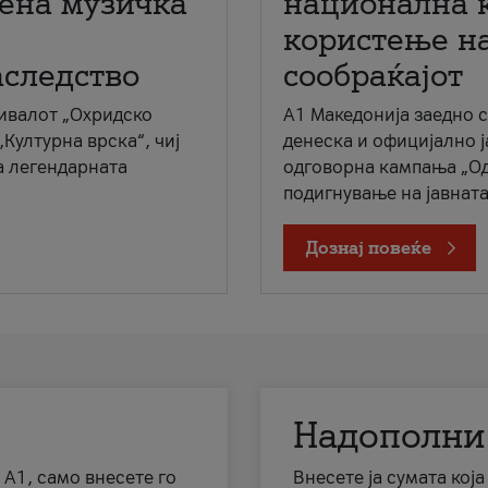
мена музичка
национална 
користење на
аследство
сообраќајот
ивалот „Охридско
A1 Македонија заедно 
„Културна врска“, чиј
денеска и официјално 
а легендарната
одговорна кампања „Од
подигнување на јавната 
Дознај повеќе
Надополни
 А1, само внесете го
Внесете ја сумата кој