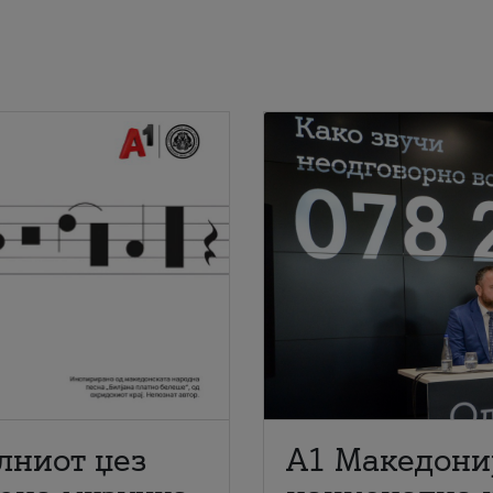
лниот џез
A1 Македони