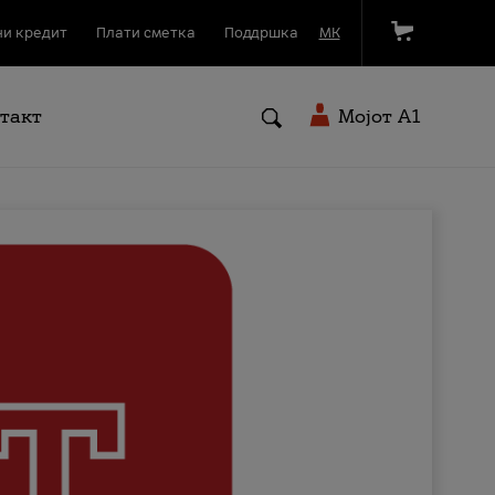
и кредит
Плати сметка
Поддршка
МК
такт
Мојот A1