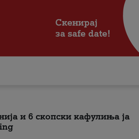
нија и 6 скопски кафулиња ја
ing