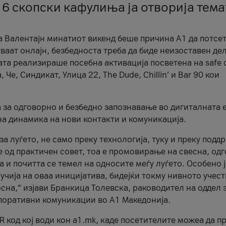
 6 скопски кафулиња ја отворија тема
а Валентајн минатиот викенд беше причина А1 да потсет
ваат онлајн, безбедноста треба да биде неизоставен дел
ата реализираше посебна активација посветена на safe d
е, Синдикат, Улица 22, The Dude, Chillin’ и Bar 90 кои
а за одговорно и безбедно запознавање во дигиталната 
на динамика на нови контакти и комуникација.
а луѓето, не само преку технологија, туку и преку подд
ќе од практичен совет, тоа е промовирање на свесна, од
а и почитта се темел на односите меѓу луѓето. Особено 
чија на оваа иницијатива, бидејќи токму нивното учест
сна,“ изјави Бранкица Толевска, раководител на оддел 
поративни комуникации во А1 Македонија.
R код кој води кон a1.mk, каде посетителите можеа да п