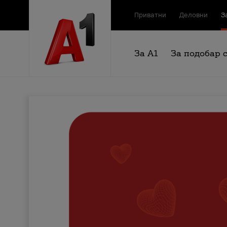
Приватни
Деловни
З
За А1
За подобар 