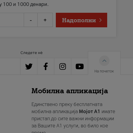
у 100 и 1000 денари.
-
+
Надополни
Следете нè
На почеток
Мобилна апликација
Единствено преку бесплатната
мобилна апликација
Мојот A1
имате
пристап до сите важни информации
за Вашите A1 услуги, во било кое
време.