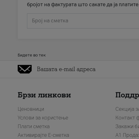
бројот на фактурата што сакате да ја платите
Број на сметка
Бидете во тек
Брзи линкови
Подд
Ценовници
Секција 
Услови за користење
Контакт 
Плати сметка
Закажи б
Активирајте Е-сметка
A1 Прода