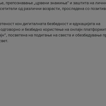
ње, препознавање „црвени знамиња“ и заштита на личн
осетители од различни возрасти, проследена со позити
ветеност кон дигиталната безбедност и едукацијата на
 одговорно и безбедно користење на онлајн платформит
јн“, посветена на подигање на свеста и обезбедување 
свет.