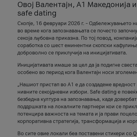
Овој Валентајн, A1 Македонија и
safe dating
Скопје, 16 февруари 2026 г. – Одбележувањето н
во време кога запознавањата се почесто започну
секоја љубовна приказна. По тој повод, компаниј
соработка со шест еминентни скопски кафулиња, Ч
доброволно се приклучија на иницијативата.
Иницијативата имаше за цел да ја подигне свест
особено во период кога Валентајн носи зголеме
„Нашиот пристап во А1 е да создадеме вредност з
нивните секојдневни избори. Safe dating е пове
безбедна култура на запознавања, каде довербат
поддршката на локалните партнери кои се приклу
потенцира важноста на темата и ја прави поцело
корпоративна стратегија, трансформација и кор
Во сите овие локали беа поставени стикери со Q