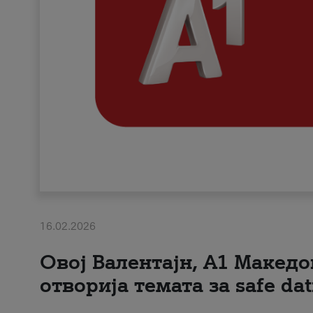
16.02.2026
Овој Валентајн, A1 Македо
отворија темата за safe dat