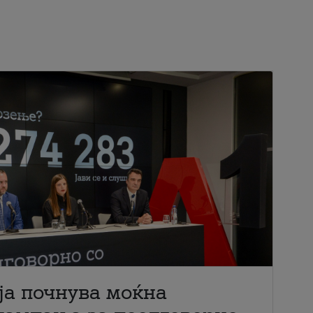
ја почнува моќна