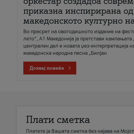
оркестар создадоа совре
приказна инспирирана од
македонското културно н
Во пресрет на овогодишното издание на фест
лето“, А1 Македонија ја претстави кампањата 
централен дел е новата џез-интерпретација н
македонска народна песна „Билјан
Дознај повеќе
Плати сметка
Платете ја Вашата сметка без најава на Мојот