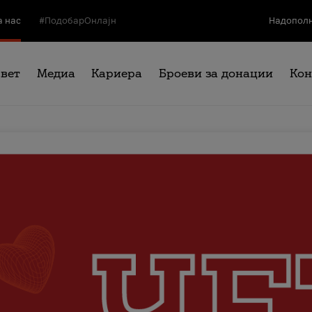
а нас
#ПодобарОнлајн
Надополн
свет
Медиа
Кариера
Броеви за донации
Кон