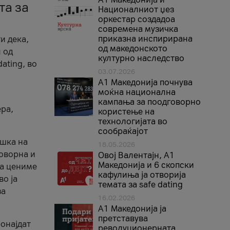
та за
Националниот џез
оркестар создадоа
современа музичка
приказна инспирирана
и дека,
од македонското
 од
културно наследство
ating, во
03.07.2026
A1 Македонија почнува
моќна национална
кампања за поодговорно
ера,
користење на
технологијата во
сообраќајот
ршка на
18.05.2026
говорна и
Овој Валентајн, A1
Македонија и 6 скопски
ја цениме
кафулиња ја отворија
во ја
темата за safe dating
за
16.02.2026
А1 Македонија ја
претставува
ронајдат
револуционерната