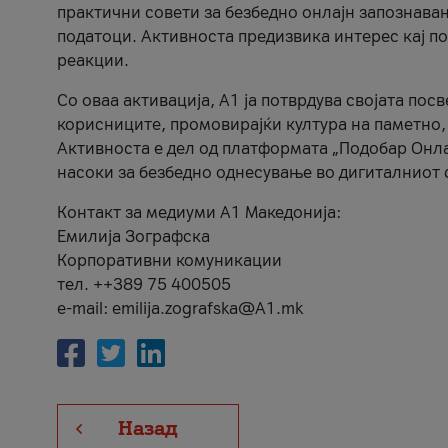
практични совети за безбедно онлајн запознава
податоци. Активноста предизвика интерес кај п
реакции.
Со оваа активација, А1 ја потврдува својата пос
корисниците, промовирајќи култура на паметно,
Активноста е дел од платформата „Подобар Онла
насоки за безбедно однесување во дигиталниот 
Контакт за медиуми А1 Македонија:
Емилија Зографска
Корпоративни комуникации
тел. ++389 75 400505
e-mail: emilija.zografska@A1.mk
Назад