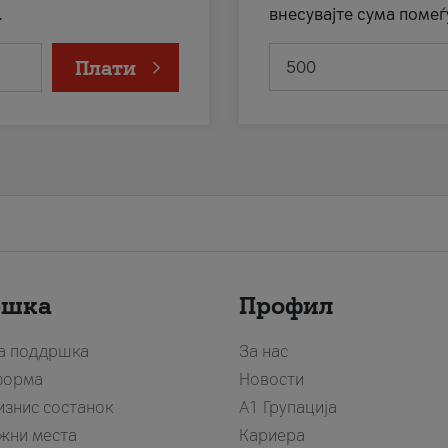
.
внесувајте сума помеѓ
Плати
ршка
Профил
за поддршка
За нас
форма
Новости
изнис состанок
А1 Групација
жни места
Кариера