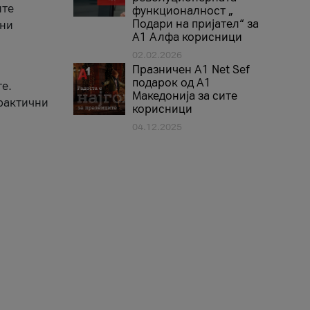
ите
функционалност „
Подари на пријател“ за
вни
А1 Алфа корисници
02.02.2026
Празничен A1 Net Sеf
подарок од А1
е.
Македонија за сите
практични
корисници
04.12.2025