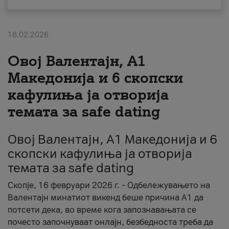
За нас
16.02.2026
#ПодобарОнлајн
Овој Валентајн, A1
Македонија и 6 скопски
кафулиња ја отворија
темата за safe dating
Овој Валентајн, A1 Македонија и 6
скопски кафулиња ја отворија
темата за safe dating
Скопје, 16 февруари 2026 г. – Одбележувањето на
Валентајн минатиот викенд беше причина А1 да
потсети дека, во време кога запознавањата се
почесто започнуваат онлајн, безбедноста треба да