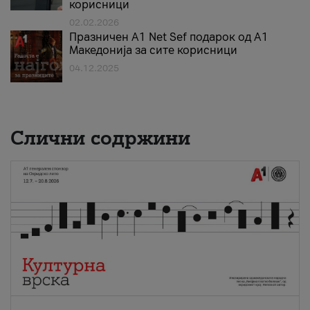
корисници
02.02.2026
Празничен A1 Net Sеf подарок од А1
Македонија за сите корисници
04.12.2025
Слични содржини