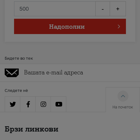
-
+
Надополни
Бидете во тек
Следете нè
На почеток
Брзи линкови