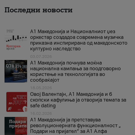
Последни новости
А1 Македонија и Националниот џез
оркестар создадоа современа музичка
приказна инспирирана од македонското
културно наследство
03.07.2026
A1 Македонија почнува моќна
национална кампања за поодговорно
користење на технологијата во
сообраќајот
18.05.2026
Овој Валентајн, A1 Македонија и 6
скопски кафулиња ја отворија темата за
safe dating
16.02.2026
А1 Македонија ја претставува
револуционерната функционалност „
Подари на пријател“ за А1 Алфа