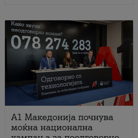
A1 Македонија почнува
моќна национална
кампања за поодговорно