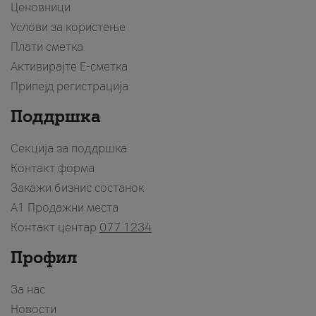
Ценовници
Услови за користење
Плати сметка
Активирајте Е-сметка
Припејд регистрација
Поддршка
Секција за поддршка
Контакт форма
Закажи бизнис состанок
A1 Продажни места
Контакт центар
077 1234
Профил
За нас
Новости