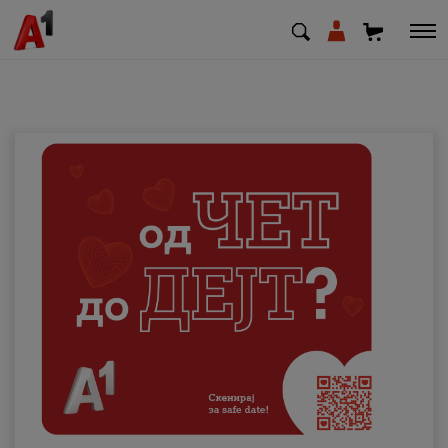
МК
EN
SQ
Приватни
Деловни
Поддршка
Надополни кредит
Плати сметка