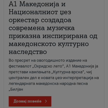
А1 Македонија и
Националниот џез
оркестар создадоа
современа музичка
приказна инспирирана од
македонското културно
наследство
Во пресрет на овогодишното издание на
фестивалот „Охридско лето“, А1 Македонија ја
претстави кампањата „Културна врска“, чиј
централен дел е новата џез-интерпретација на
легендарната македонска народна песна
„Билјан
Дознај повеќе