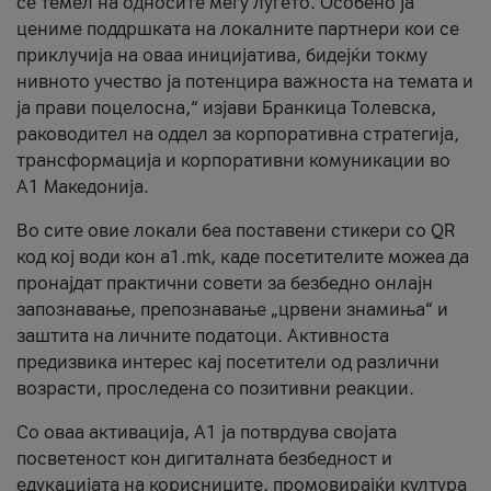
се темел на односите меѓу луѓето. Особено ја
цениме поддршката на локалните партнери кои се
приклучија на оваа иницијатива, бидејќи токму
нивното учество ја потенцира важноста на темата и
ја прави поцелосна,“ изјави Бранкица Толевска,
раководител на оддел за корпоративна стратегија,
трансформација и корпоративни комуникации во
А1 Македонија.
Во сите овие локали беа поставени стикери со QR
код кој води кон a1.mk, каде посетителите можеа да
пронајдат практични совети за безбедно онлајн
запознавање, препознавање „црвени знамиња“ и
заштита на личните податоци. Активноста
предизвика интерес кај посетители од различни
возрасти, проследена со позитивни реакции.
Со оваа активација, А1 ја потврдува својата
посветеност кон дигиталната безбедност и
едукацијата на корисниците, промовирајќи култура