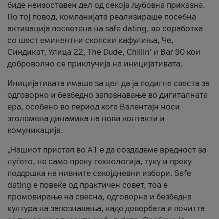
биде неизоставен дел од секоја љубовна приказна.
По тој повод, компанијата реализираше посебна
активација посветена на safe dating, во соработка
со шест еминентни скопски кафулиња, Че,
Синдикат, Улица 22, The Dude, Chillin’ и Bar 90 кои
доброволно се приклучија на иницијативата.
Иницијативата имаше за цел да ја подигне свеста за
одговорно и безбедно запознавање во дигиталната
ера, особено во период кога Валентајн носи
зголемена динамика на нови контакти и
комуникација.
„Нашиот пристап во А1 е да создадеме вредност за
луѓето, не само преку технологија, туку и преку
поддршка на нивните секојдневни избори. Safe
dating е повеќе од практичен совет, тоа е
промовирање на свесна, одговорна и безбедна
култура на запознавања, каде довербата и почитта