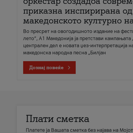
оркестар создадоа совре
приказна инспирирана од
македонското културно н
Во пресрет на овогодишното издание на фест
лето“, А1 Македонија ја претстави кампањата 
централен дел е новата џез-интерпретација н
македонска народна песна „Билјан
Дознај повеќе
Плати сметка
Платете ја Вашата сметка без најава на Мојот