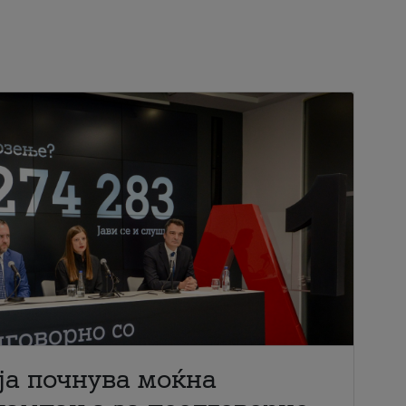
ја почнува моќна