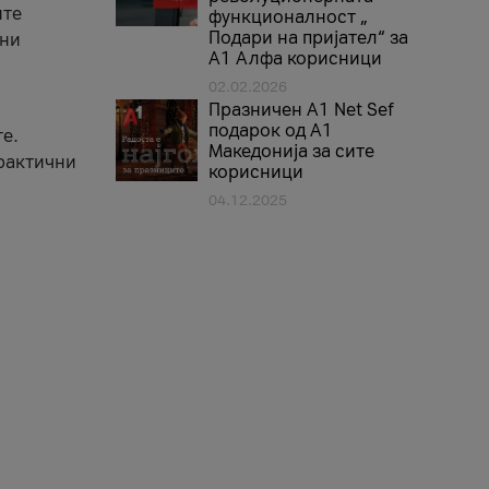
ите
функционалност „
Подари на пријател“ за
вни
А1 Алфа корисници
02.02.2026
Празничен A1 Net Sеf
подарок од А1
е.
Македонија за сите
практични
корисници
04.12.2025