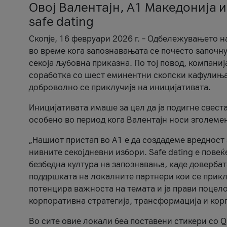
Овој Валентајн, A1 Македонија и
safe dating
Скопје, 16 февруари 2026 г. – Одбележувањето н
во време кога запознавањата се почесто започну
секоја љубовна приказна. По тој повод, компаниј
соработка со шест еминентни скопски кафулиња, Ч
доброволно се приклучија на иницијативата.
Иницијативата имаше за цел да ја подигне свест
особено во период кога Валентајн носи зголеме
„Нашиот пристап во А1 е да создадеме вредност з
нивните секојдневни избори. Safe dating е пове
безбедна култура на запознавања, каде довербат
поддршката на локалните партнери кои се приклу
потенцира важноста на темата и ја прави поцело
корпоративна стратегија, трансформација и кор
Во сите овие локали беа поставени стикери со Q