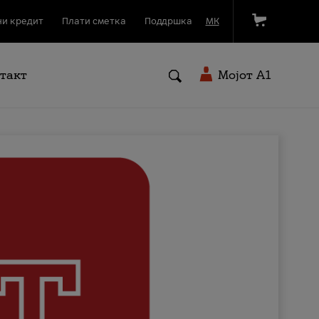
и кредит
Плати сметка
Поддршка
МК
такт
Мојот A1