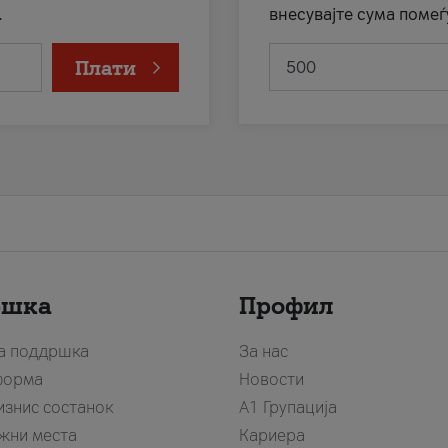
.
внесувајте сума помеѓ
Плати
ршка
Профил
за поддршка
За нас
форма
Новости
изнис состанок
А1 Групација
жни места
Кариера