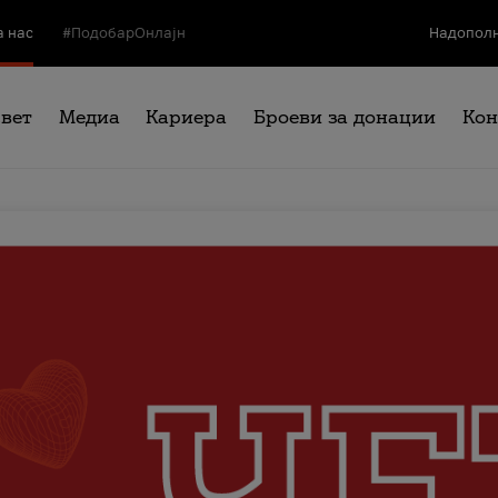
а нас
#ПодобарОнлајн
Надополн
свет
Медиа
Кариера
Броеви за донации
Кон