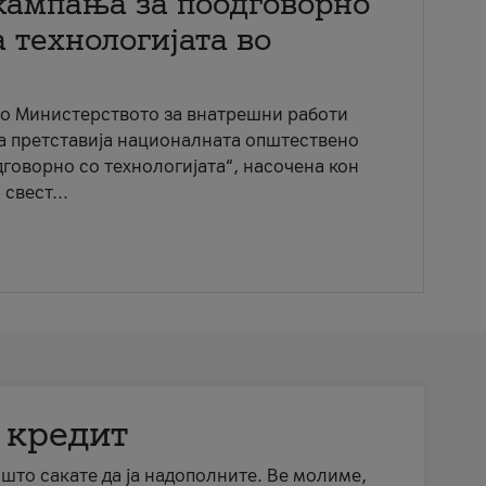
кампања за поодговорно
 технологијата во
со Министерството за внатрешни работи
ја претставија националната општествено
говорно со технологијата“, насочена кон
свест...
 кредит
а што сакате да ја надополните. Ве молиме,