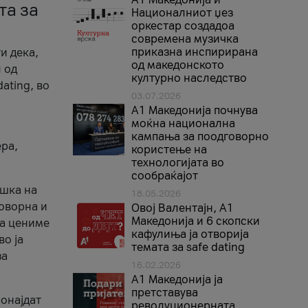
та за
Националниот џез
оркестар создадоа
современа музичка
приказна инспирирана
и дека,
од македонското
 од
културно наследство
ating, во
03.07.2026
A1 Македонија почнува
моќна национална
кампања за поодговорно
ера,
користење на
технологијата во
сообраќајот
ршка на
18.05.2026
говорна и
Овој Валентајн, A1
Македонија и 6 скопски
ја цениме
кафулиња ја отворија
во ја
темата за safe dating
за
16.02.2026
А1 Македонија ја
претставува
ронајдат
револуционерната