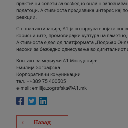
практични совети за безбедно онлајн запознава
податоци. Активноста предизвика интерес кај п
реакции.
Со оваа активација, А1 ја потврдува својата пос
корисниците, промовирајќи култура на паметно,
Активноста е дел од платформата „Подобар Онла
насоки за безбедно однесување во дигиталниот 
Контакт за медиуми А1 Македонија:
Емилија Зографска
Корпоративни комуникации
тел. ++389 75 400505
e-mail: emilija.zografska@A1.mk
Назад