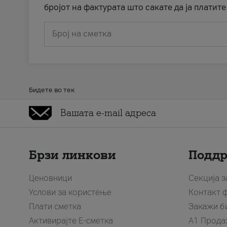
бројот на фактурата што сакате да ја платите
Број на сметка
Бидете во тек
Брзи линкови
Подд
Ценовници
Секција 
Услови за користење
Контакт 
Плати сметка
Закажи б
Активирајте Е-сметка
A1 Прода