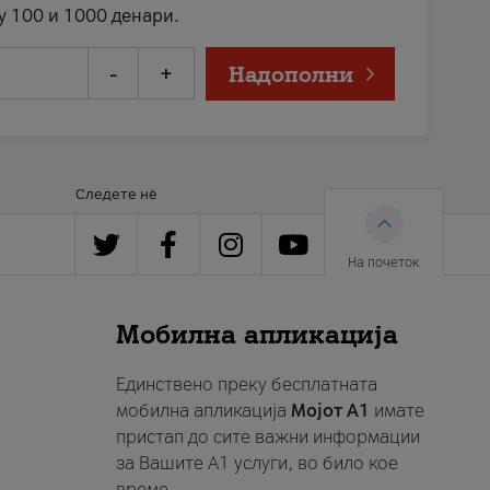
у 100 и 1000 денари.
-
+
Надополни
Следете нè
На почеток
Мобилна апликација
Единствено преку бесплатната
мобилна апликација
Мојот A1
имате
пристап до сите важни информации
за Вашите A1 услуги, во било кое
време.