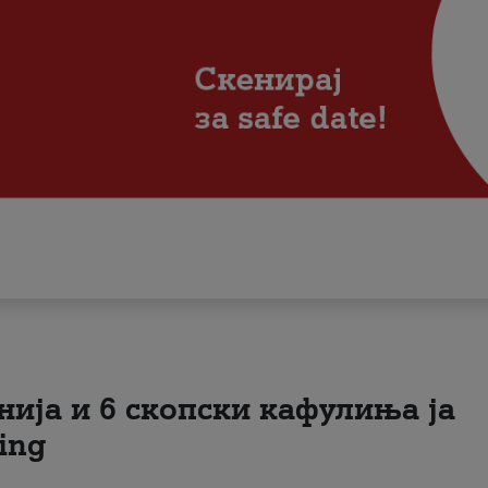
нија и 6 скопски кафулиња ја
ing