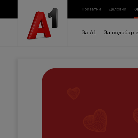
Приватни
Деловни
З
За А1
За подобар 