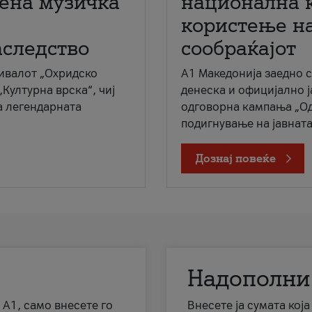
мена музичка
национална 
користење на
аследство
сообраќајот
ивалот „Охридско
A1 Македонија заедно 
„Културна врска“, чиј
денеска и официјално 
а легендарната
одговорна кампања „Од
подигнување на јавната 
Дознај повеќе
Надополни
 А1, само внесете го
Внесете ја сумата кој