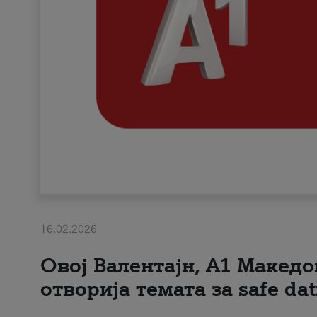
16.02.2026
Овој Валентајн, A1 Македо
отворија темата за safe dat