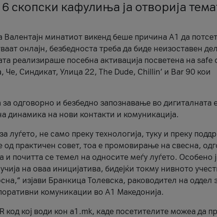
 6 скопски кафулиња ја отворија тема
а Валентајн минатиот викенд беше причина А1 да потсет
ваат онлајн, безбедноста треба да биде неизоставен дел
ата реализираше посебна активација посветена на safe d
е, Синдикат, Улица 22, The Dude, Chillin’ и Bar 90 кои
а за одговорно и безбедно запознавање во дигиталната 
на динамика на нови контакти и комуникација.
а луѓето, не само преку технологија, туку и преку подд
ќе од практичен совет, тоа е промовирање на свесна, од
а и почитта се темел на односите меѓу луѓето. Особено 
чија на оваа иницијатива, бидејќи токму нивното учест
сна,“ изјави Бранкица Толевска, раководител на оддел 
поративни комуникации во А1 Македонија.
R код кој води кон a1.mk, каде посетителите можеа да п