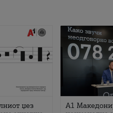
лниот џез
A1 Македони