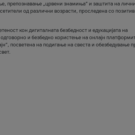
ње, препознавање „црвени знамиња“ и заштита на личн
осетители од различни возрасти, проследена со позити
ветеност кон дигиталната безбедност и едукацијата на
 одговорно и безбедно користење на онлајн платформит
јн“, посветена на подигање на свеста и обезбедување 
свет.