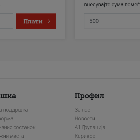
.
внесувајте сума помеѓ
Плати
ршка
Профил
за поддршка
За нас
форма
Новости
изнис состанок
А1 Групација
жни места
Кариера