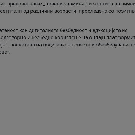
ње, препознавање „црвени знамиња“ и заштита на личн
осетители од различни возрасти, проследена со позити
ветеност кон дигиталната безбедност и едукацијата на
 одговорно и безбедно користење на онлајн платформит
јн“, посветена на подигање на свеста и обезбедување 
свет.