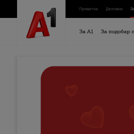
Приватни
Деловни
З
За А1
За подобар 