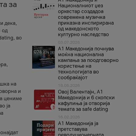
та за
Националниот џез
оркестар создадоа
современа музичка
приказна инспирирана
и дека,
од македонското
 од
културно наследство
ating, во
03.07.2026
A1 Македонија почнува
моќна национална
кампања за поодговорно
ера,
користење на
технологијата во
сообраќајот
ршка на
18.05.2026
говорна и
Овој Валентајн, A1
Македонија и 6 скопски
ја цениме
кафулиња ја отворија
во ја
темата за safe dating
за
16.02.2026
А1 Македонија ја
претставува
ронајдат
револуционерната