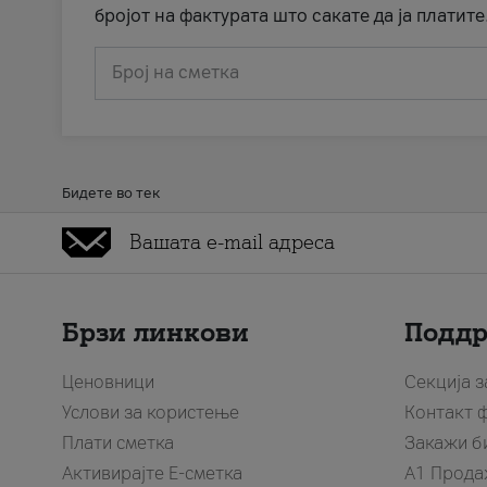
бројот на фактурата што сакате да ја платите
Број на сметка
Бидете во тек
Брзи линкови
Подд
Ценовници
Секција 
Услови за користење
Контакт 
Плати сметка
Закажи б
Активирајте Е-сметка
A1 Прода