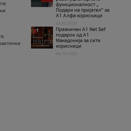
ите
функционалност „
Подари на пријател“ за
вни
А1 Алфа корисници
02.02.2026
Празничен A1 Net Sеf
подарок од А1
е.
Македонија за сите
практични
корисници
04.12.2025