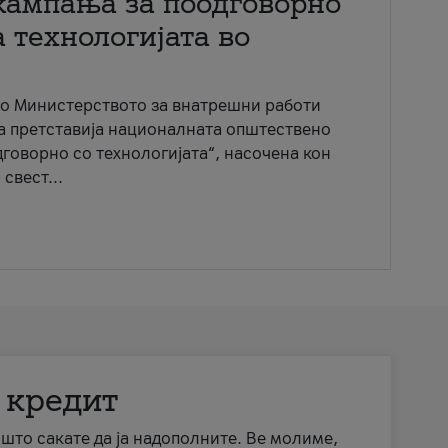
кампања за поодговорно
 технологијата во
со Министерството за внатрешни работи
ја претставија националната општествено
говорно со технологијата“, насочена кон
свест...
 кредит
а што сакате да ја надополните. Ве молиме,