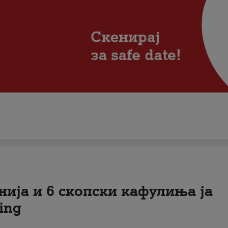
нија и 6 скопски кафулиња ја
ing