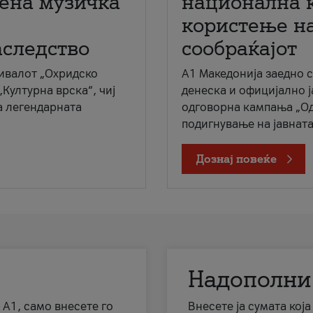
мена музичка
национална 
користење на
аследство
сообраќајот
ивалот „Охридско
A1 Македонија заедно 
„Културна врска“, чиј
денеска и официјално 
а легендарната
одговорна кампања „Од
подигнување на јавната 
Дознај повеќе
Надополни
 А1, само внесете го
Внесете ја сумата кој