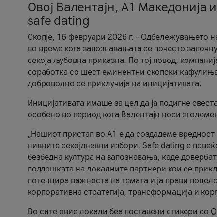
Овој Валентајн, A1 Македонија и
safe dating
Скопје, 16 февруари 2026 г. – Одбележувањето н
во време кога запознавањата се почесто започну
секоја љубовна приказна. По тој повод, компаниј
соработка со шест еминентни скопски кафулиња, Ч
доброволно се приклучија на иницијативата.
Иницијативата имаше за цел да ја подигне свест
особено во период кога Валентајн носи зголеме
„Нашиот пристап во А1 е да создадеме вредност з
нивните секојдневни избори. Safe dating е пове
безбедна култура на запознавања, каде довербат
поддршката на локалните партнери кои се приклу
потенцира важноста на темата и ја прави поцело
корпоративна стратегија, трансформација и кор
Во сите овие локали беа поставени стикери со Q