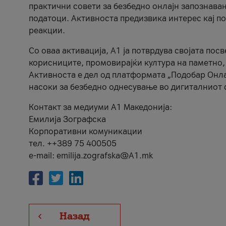
практични совети за безбедно онлајн запознава
податоци. Активноста предизвика интерес кај п
реакции.
Со оваа активација, А1 ја потврдува својата пос
корисниците, промовирајќи култура на паметно,
Активноста е дел од платформата „Подобар Онла
насоки за безбедно однесување во дигиталниот 
Контакт за медиуми А1 Македонија:
Емилија Зографска
Корпоративни комуникации
тел. ++389 75 400505
e-mail: emilija.zografska@A1.mk
Назад