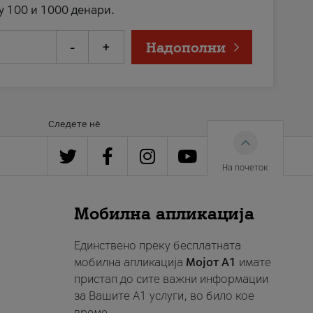
у 100 и 1000 денари.
-
+
Надополни
Следете нè
На почеток
Мобилна апликација
Единствено преку бесплатната
мобилна апликација
Мојот A1
имате
пристап до сите важни информации
за Вашите A1 услуги, во било кое
време.