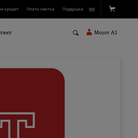
и кредит
Плати сметка
Поддршка
МК
такт
Мојот A1