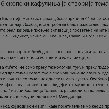
 6 скопски кафулиња ја отворија тема
а Валентајн минатиот викенд беше причина А1 да потсет
ваат онлајн, безбедноста треба да биде неизоставен дел
ата реализираше посебна активација посветена на safe d
е, Синдикат, Улица 22, The Dude, Chillin’ и Bar 90 кои
а за одговорно и безбедно запознавање во дигиталната 
на динамика на нови контакти и комуникација.
а луѓето, не само преку технологија, туку и преку подд
ќе од практичен совет, тоа е промовирање на свесна, од
а и почитта се темел на односите меѓу луѓето. Особено 
чија на оваа иницијатива, бидејќи токму нивното учест
сна,“ изјави Бранкица Толевска, раководител на оддел 
поративни комуникации во А1 Македонија.
R код кој води кон a1.mk, каде посетителите можеа да п