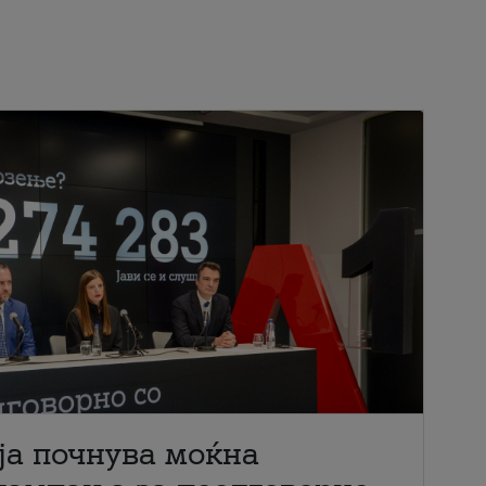
ја почнува моќна