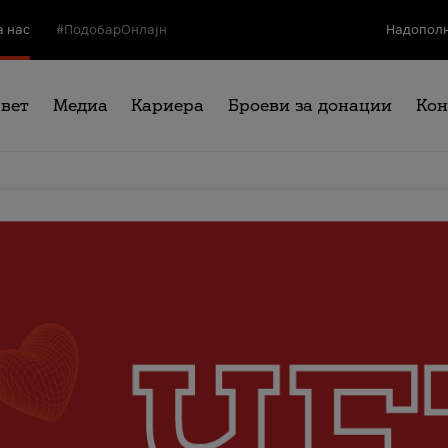
а нас
#ПодобарОнлајн
Надополн
свет
Медиа
Кариера
Броеви за донации
Кон