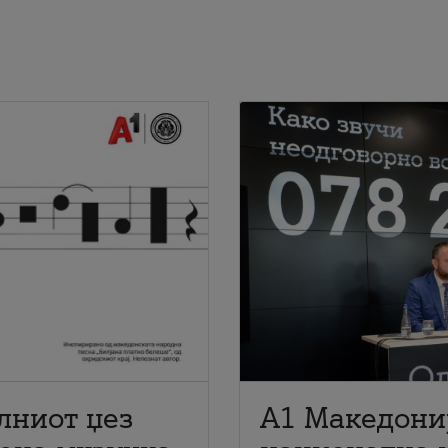
лниот џез
A1 Македони