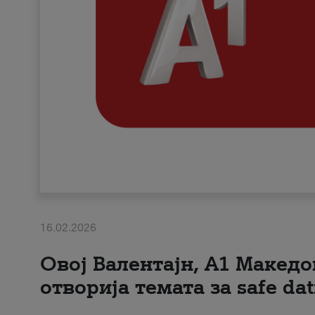
16.02.2026
Овој Валентајн, A1 Македо
отворија темата за safe dat