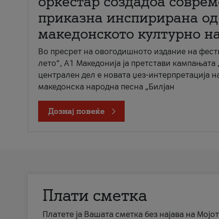
оркестар создадоа совре
приказна инспирирана од
македонското културно н
Во пресрет на овогодишното издание на фест
лето“, А1 Македонија ја претстави кампањата 
централен дел е новата џез-интерпретација н
македонска народна песна „Билјан
Дознај повеќе
Плати сметка
Платете ја Вашата сметка без најава на Мојот