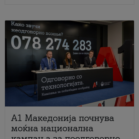
A1 Македонија почнува
моќна национална
кампања за поодговорно