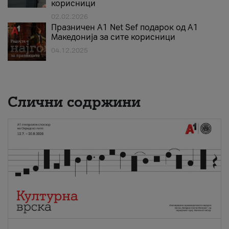
корисници
02.02.2026
Празничен A1 Net Sеf подарок од А1
Македонија за сите корисници
04.12.2025
Слични содржини