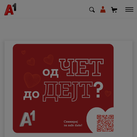
МК
EN
SQ
Приватни
Деловни
Поддршка
Надополни кредит
Плати сметка