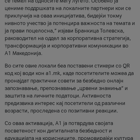
се темел на односите меѓу луѓето. Особено ја
цениме поддршката на локалните партнери кои се
приклучија на оваа иницијатива, бидејќи токму
нивното учество ја потенцира важноста на темата и
ја прави поцелосна,“ изјави Бранкица Толевска,
раководител на оддел за корпоративна стратегија,
трансформација и корпоративни комуникации во
А1 Македонија.
Во сите овие локали беа поставени стикери со QR
код кој води кон a1.mk, каде посетителите можеа да
пронајдат практични совети за безбедно онлајн
запознавање, препознавање „црвени знамиња“ и
заштита на личните податоци. Активноста
предизвика интерес кај посетители од различни
возрасти, проследена со позитивни реакции.
Со оваа активација, А1 ја потврдува својата
посветеност кон дигиталната безбедност и
едукацијата на корисниците, промовирајќи култура