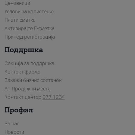
Ценовници
Услови за користење
Плати сметка
Активирајте Е-сметка
Припејд регистрација
Поддршка
Секција за поддршка
Контакт форма
Закажи бизнис состанок
A1 Продажни места
Контакт центар
077 1234
Профил
За нас
Новости