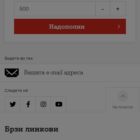
-
+
Надополни
Бидете во тек
Следете нè
На почеток
Брзи линкови