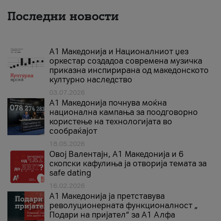
Последни новости
А1 Македонија и Националниот џез
оркестар создадоа современа музичка
приказна инспирирана од македонското
културно наследство
03.07.2026
A1 Македонија почнува моќна
национална кампања за поодговорно
користење на технологијата во
сообраќајот
18.05.2026
Овој Валентајн, A1 Македонија и 6
скопски кафулиња ја отворија темата за
safe dating
16.02.2026
А1 Македонија ја претставува
револуционерната функционалност „
Подари на пријател“ за А1 Алфа