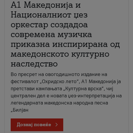
А1 Македонија и
Националниот џез
оркестар создадоа
современа музичка
приказна инспирирана од
македонското културно
наследство
Во пресрет на овогодишното издание на
фестивалот „Охридско лето“, А1 Македонија ја
претстави кампањата „Културна врска“, чиј
централен дел е новата џез-интерпретација на
легендарната македонска народна песна
„Билјан
Дознај повеќе