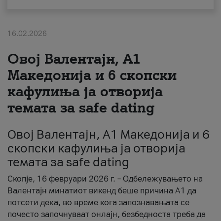
За нас
16.02.2026
#ПодобарОнлајн
Овој Валентајн, A1
Македонија и 6 скопски
кафулиња ја отворија
темата за safe dating
Овој Валентајн, A1 Македонија и 6
скопски кафулиња ја отворија
темата за safe dating
Скопје, 16 февруари 2026 г. – Одбележувањето на
Валентајн минатиот викенд беше причина А1 да
потсети дека, во време кога запознавањата се
почесто започнуваат онлајн, безбедноста треба да