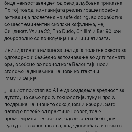
биде неизоставен дел од секоја љубовна приказна.
По тој повод, компанијата реализираше посебна
активација посветена на safe dating, во соработка
со шест еминентни скопски кафулиња, Че,
Синдикат, Улица 22, The Dude, Chillin’ и Bar 90 кои
доброволно се приклучија на иницијативата.
Иницијативата имаше за цел да ја подигне свеста за
одговорно и безбедно запознавање во дигиталната
ера, особено во период кога Валентајн носи
зголемена динамика на нови контакти и
комуникација.
„Нашиот пристап во А1 е да создадеме вредност за
луѓето, не само преку технологија, туку и преку
поддршка на нивните секојдневни избори. Safe
dating е повеќе од практичен совет, тоа е
промовирање на свесна, одговорна и безбедна
култура на запознавања, каде довербата и почитта