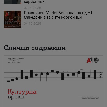
корисници
02.02.2026
Празничен A1 Net Sеf подарок од А1
Македонија за сите корисници
04.12.2025
Слични содржини