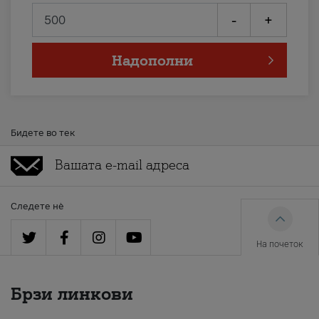
-
+
Надополни
Бидете во тек
Следете нè
На почеток
Брзи линкови