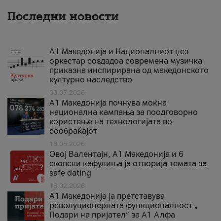
Последни новости
А1 Македонија и Националниот џез
оркестар создадоа современа музичка
приказна инспирирана од македонското
културно наследство
03.07.2026
A1 Македонија почнува моќна
национална кампања за поодговорно
користење на технологијата во
сообраќајот
18.05.2026
Овој Валентајн, A1 Македонија и 6
скопски кафулиња ја отворија темата за
safe dating
16.02.2026
А1 Македонија ја претставува
револуционерната функционалност „
Подари на пријател“ за А1 Алфа