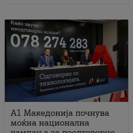
A1 Македонија почнува
моќна национална
кампања за поодговорно