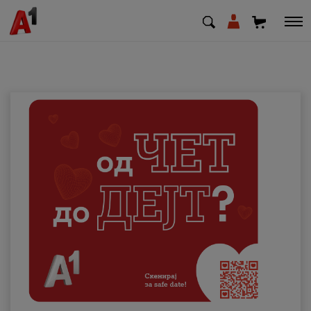
МК
EN
SQ
Приватни
Деловни
Поддршка
Надополни кредит
Плати сметка