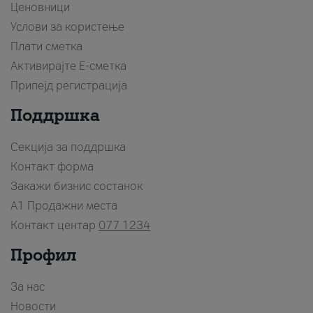
Ценовници
Услови за користење
Плати сметка
Активирајте Е-сметка
Припејд регистрација
Поддршка
Секција за поддршка
Контакт форма
Закажи бизнис состанок
A1 Продажни места
Контакт центар
077 1234
Профил
За нас
Новости