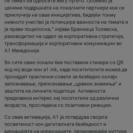
се темел на односите меѓу луѓето. Особено ја
цениме поддршката на локалните партнери кои се
приклучија на оваа иницијатива, бидејќи токму
нивното учество ја потенцира важноста на темата и
ја прави поцелосна,“ изјави Бранкица Толевска,
раководител на оддел за корпоративна стратегија,
трансформација и корпоративни комуникации во
А1 Македонија.
Во сите овие локали беа поставени стикери со QR
код кој води кон a1.mk, каде посетителите можеа да
пронајдат практични совети за безбедно онлајн
запознавање, препознавање „црвени знамиња“ и
заштита на личните податоци. Активноста
предизвика интерес кај посетители од различни
возрасти, проследена со позитивни реакции.
Со оваа активација, А1 ја потврдува својата
посветеност кон дигиталната безбедност и
едукацијата на корисниците, промовирајќи култура