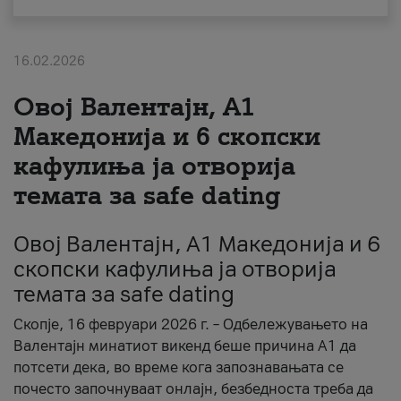
За нас
16.02.2026
#ПодобарОнлајн
Овој Валентајн, A1
Македонија и 6 скопски
кафулиња ја отворија
темата за safe dating
Овој Валентајн, A1 Македонија и 6
скопски кафулиња ја отворија
темата за safe dating
Скопје, 16 февруари 2026 г. – Одбележувањето на
Валентајн минатиот викенд беше причина А1 да
потсети дека, во време кога запознавањата се
почесто започнуваат онлајн, безбедноста треба да