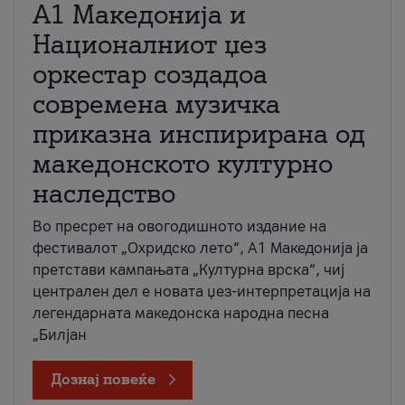
А1 Македонија и
Националниот џез
оркестар создадоа
современа музичка
приказна инспирирана од
македонското културно
наследство
Во пресрет на овогодишното издание на
фестивалот „Охридско лето“, А1 Македонија ја
претстави кампањата „Културна врска“, чиј
централен дел е новата џез-интерпретација на
легендарната македонска народна песна
„Билјан
Дознај повеќе