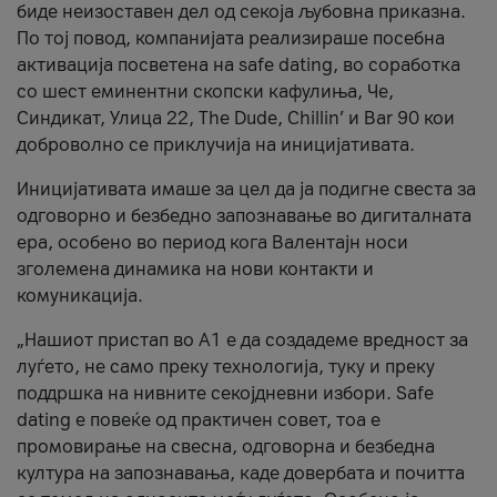
биде неизоставен дел од секоја љубовна приказна.
По тој повод, компанијата реализираше посебна
активација посветена на safe dating, во соработка
со шест еминентни скопски кафулиња, Че,
Синдикат, Улица 22, The Dude, Chillin’ и Bar 90 кои
доброволно се приклучија на иницијативата.
Иницијативата имаше за цел да ја подигне свеста за
одговорно и безбедно запознавање во дигиталната
ера, особено во период кога Валентајн носи
зголемена динамика на нови контакти и
комуникација.
„Нашиот пристап во А1 е да создадеме вредност за
луѓето, не само преку технологија, туку и преку
поддршка на нивните секојдневни избори. Safe
dating е повеќе од практичен совет, тоа е
промовирање на свесна, одговорна и безбедна
култура на запознавања, каде довербата и почитта