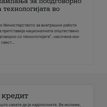
кампања за поодговорно
 технологијата во
со Министерството за внатрешни работи
ја претставија националната општествено
говорно со технологијата“, насочена кон
свест...
 кредит
а што сакате да ја надополните. Ве молиме,