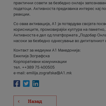
практични совети за безбедно онлајн запознава
податоци. Активноста предизвика интерес кај п
реакции.
Со оваа активација, А1 ја потврдува својата пос
корисниците, промовирајќи култура на паметно,
Активноста е дел од платформата „Подобар Онла
насоки за безбедно однесување во дигиталниот 
Контакт за медиуми А1 Македонија:
Емилија Зографска
Корпоративни комуникации
тел. ++389 75 400505
e-mail: emilija.zografska@A1.mk
Назад