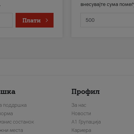
.
внесувајте сума помеѓ
Плати
ршка
Профил
за поддршка
За нас
форма
Новости
изнис состанок
А1 Групација
жни места
Кариера