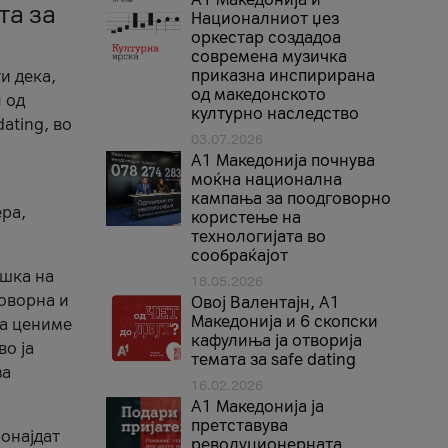
та за
Националниот џез
оркестар создадоа
современа музичка
приказна инспирирана
и дека,
од македонското
 од
културно наследство
ating, во
03.07.2026
A1 Македонија почнува
моќна национална
кампања за поодговорно
ера,
користење на
технологијата во
сообраќајот
ршка на
18.05.2026
говорна и
Овој Валентајн, A1
Македонија и 6 скопски
ја цениме
кафулиња ја отворија
во ја
темата за safe dating
за
16.02.2026
А1 Македонија ја
претставува
ронајдат
револуционерната