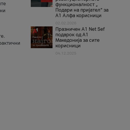
ите
функционалност „
Подари на пријател“ за
вни
А1 Алфа корисници
02.02.2026
Празничен A1 Net Sеf
подарок од А1
е.
Македонија за сите
практични
корисници
04.12.2025