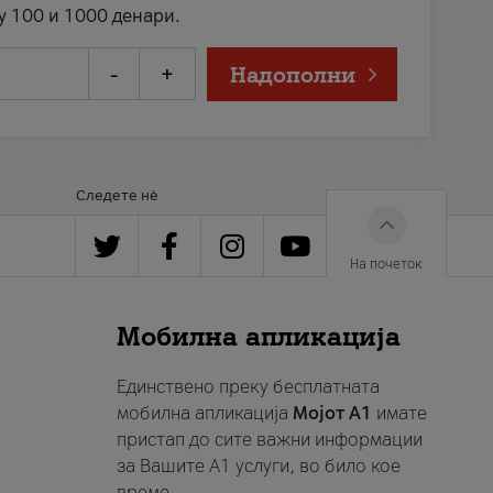
у 100 и 1000 денари.
-
+
Надополни
Следете нè
На почеток
Мобилна апликација
Единствено преку бесплатната
мобилна апликација
Мојот A1
имате
пристап до сите важни информации
за Вашите A1 услуги, во било кое
време.