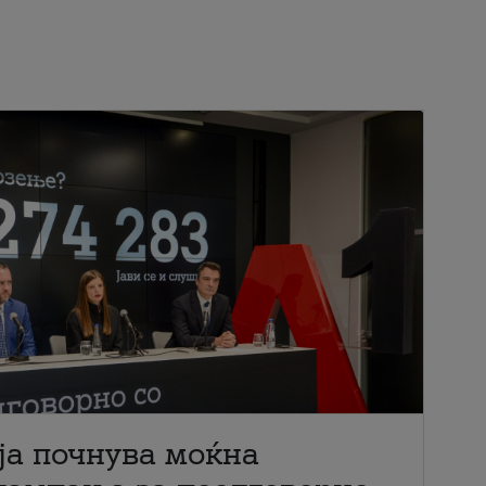
ја почнува моќна