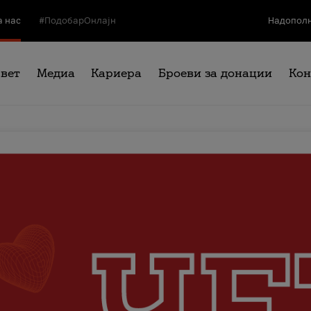
а нас
#ПодобарОнлајн
Надополн
свет
Медиа
Кариера
Броеви за донации
Кон