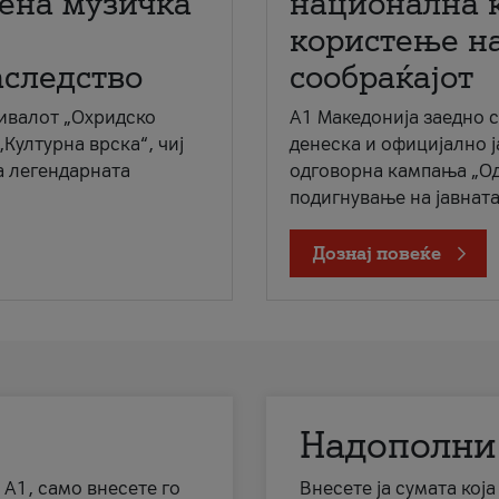
мена музичка
национална 
користење на
аследство
сообраќајот
ивалот „Охридско
A1 Македонија заедно 
„Културна врска“, чиј
денеска и официјално 
а легендарната
одговорна кампања „Од
подигнување на јавната 
Дознај повеќе
Надополни
 А1, само внесете го
Внесете ја сумата кој