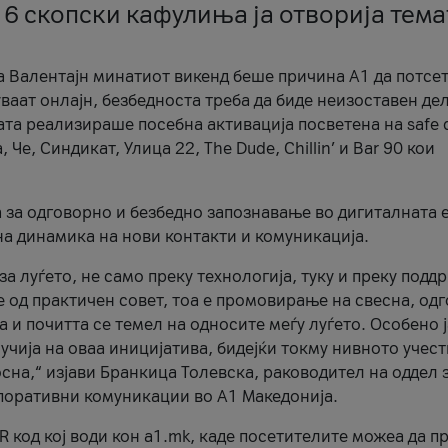
 6 скопски кафулиња ја отворија тема
а Валентајн минатиот викенд беше причина А1 да потсет
ваат онлајн, безбедноста треба да биде неизоставен дел
ата реализираше посебна активација посветена на safe d
е, Синдикат, Улица 22, The Dude, Chillin’ и Bar 90 кои
а за одговорно и безбедно запознавање во дигиталната 
на динамика на нови контакти и комуникација.
а луѓето, не само преку технологија, туку и преку подд
ќе од практичен совет, тоа е промовирање на свесна, од
а и почитта се темел на односите меѓу луѓето. Особено 
чија на оваа иницијатива, бидејќи токму нивното учест
сна,“ изјави Бранкица Толевска, раководител на оддел 
поративни комуникации во А1 Македонија.
R код кој води кон a1.mk, каде посетителите можеа да п