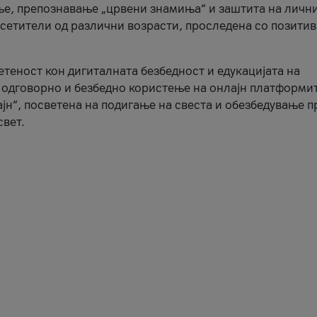
ње, препознавање „црвени знамиња“ и заштита на личн
осетители од различни возрасти, проследена со позити
ветеност кон дигиталната безбедност и едукацијата на
 одговорно и безбедно користење на онлајн платформит
јн“, посветена на подигање на свеста и обезбедување 
свет.