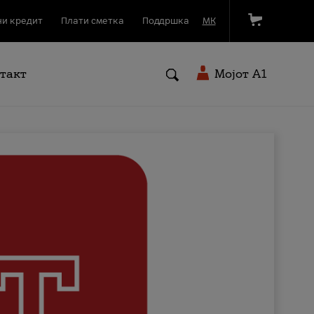
и кредит
Плати сметка
Поддршка
МК
такт
Мојот A1