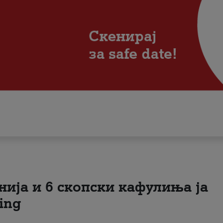
нија и 6 скопски кафулиња ја
ing