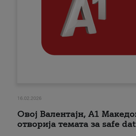
16.02.2026
Овој Валентајн, A1 Македо
отворија темата за safe dat