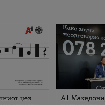
лниот џез
A1 Македони