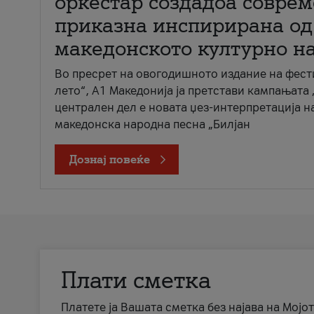
оркестар создадоа совре
приказна инспирирана од
македонското културно н
Во пресрет на овогодишното издание на фест
лето“, А1 Македонија ја претстави кампањата 
централен дел е новата џез-интерпретација н
македонска народна песна „Билјан
Дознај повеќе
Плати сметка
Платете ја Вашата сметка без најава на Мојот