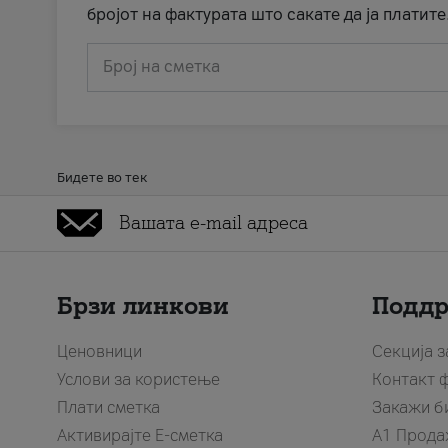
бројот на фактурата што сакате да ја платите
Број на сметка
Бидете во тек
Брзи линкови
Подд
Ценовници
Секција 
Услови за користење
Контакт 
Плати сметка
Закажи б
Активирајте Е-сметка
A1 Прода