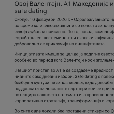
Овој Валентајн, A1 Македонија и
safe dating
Скопје, 16 февруари 2026 г. – Одбележувањето н
во време кога запознавањата се почесто започну
секоја љубовна приказна. По тој повод, компаниј
соработка со шест еминентни скопски кафулиња, Ч
доброволно се приклучија на иницијативата.
Иницијативата имаше за цел да ја подигне свест
особено во период кога Валентајн носи зголеме
„Нашиот пристап во А1 е да создадеме вредност з
нивните секојдневни избори. Safe dating е пове
безбедна култура на запознавања, каде довербат
поддршката на локалните партнери кои се приклу
потенцира важноста на темата и ја прави поцело
корпоративна стратегија, трансформација и кор
Во сите овие локали беа поставени стикери со Q