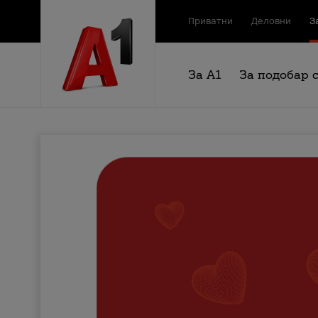
Приватни
Деловни
З
За А1
За подобар 