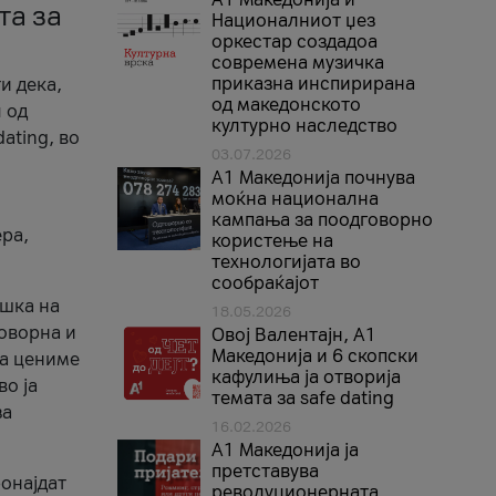
та за
Националниот џез
оркестар создадоа
современа музичка
приказна инспирирана
и дека,
од македонското
 од
културно наследство
ating, во
03.07.2026
A1 Македонија почнува
моќна национална
кампања за поодговорно
ера,
користење на
технологијата во
сообраќајот
ршка на
18.05.2026
говорна и
Овој Валентајн, A1
Македонија и 6 скопски
ја цениме
кафулиња ја отворија
во ја
темата за safe dating
за
16.02.2026
А1 Македонија ја
претставува
ронајдат
револуционерната