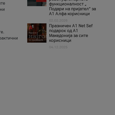
ите
функционалност „
Подари на пријател“ за
вни
А1 Алфа корисници
02.02.2026
Празничен A1 Net Sеf
подарок од А1
е.
Македонија за сите
практични
корисници
04.12.2025