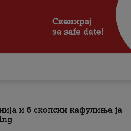
нија и 6 скопски кафулиња ја
ing