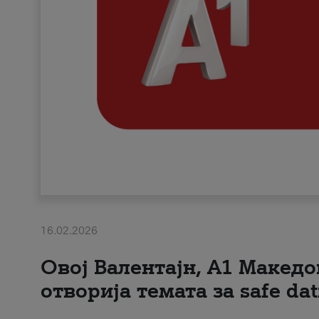
16.02.2026
Овој Валентајн, A1 Македо
отворија темата за safe dat