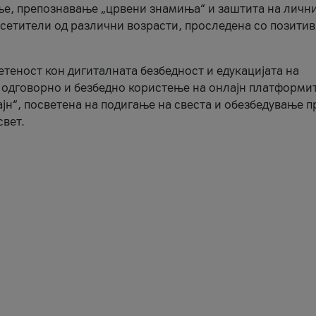
ње, препознавање „црвени знамиња“ и заштита на личн
осетители од различни возрасти, проследена со позити
ветеност кон дигиталната безбедност и едукацијата на
 одговорно и безбедно користење на онлајн платформит
јн“, посветена на подигање на свеста и обезбедување 
свет.