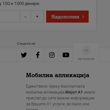
у 100 и 1000 денари.
-
+
Надополни
Следете нè
На почеток
Мобилна апликација
Единствено преку бесплатната
мобилна апликација
Мојот A1
имате
пристап до сите важни информации
за Вашите A1 услуги, во било кое
време.