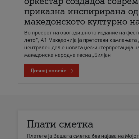
оркестар создадоа совре
приказна инспирирана од
македонското културно н
Во пресрет на овогодишното издание на фест
лето“, А1 Македонија ја претстави кампањата 
централен дел е новата џез-интерпретација н
македонска народна песна „Билјан
Дознај повеќе
Плати сметка
Платете ја Вашата сметка без најава на Мојот