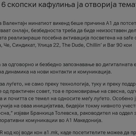
 6 скопски кафулиња ја отворија тема
а Валентајн минатиот викенд беше причина А1 да потсет
ваат онлајн, безбедноста треба да биде неизоставен дел
ата реализираше посебна активација посветена на safe d
е, Синдикат, Улица 22, The Dude, Chillin’ и Bar 90 кои
а за одговорно и безбедно запознавање во дигиталната 
на динамика на нови контакти и комуникација.
а луѓето, не само преку технологија, туку и преку подд
ќе од практичен совет, тоа е промовирање на свесна, од
а и почитта се темел на односите меѓу луѓето. Особено 
чија на оваа иницијатива, бидејќи токму нивното учест
сна,“ изјави Бранкица Толевска, раководител на оддел 
поративни комуникации во А1 Македонија.
R код кој води кон a1.mk, каде посетителите можеа да п