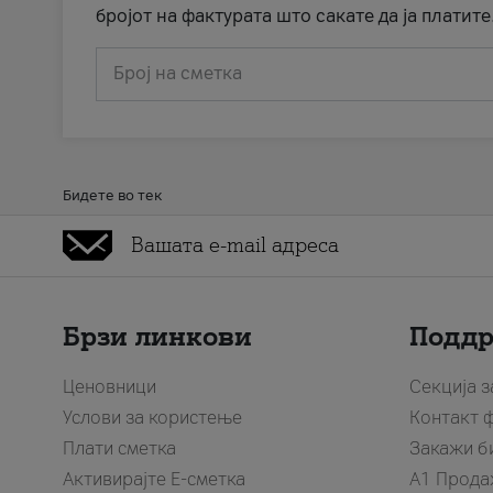
бројот на фактурата што сакате да ја платите
Број на сметка
Бидете во тек
Брзи линкови
Подд
Ценовници
Секција 
Услови за користење
Контакт 
Плати сметка
Закажи б
Активирајте Е-сметка
A1 Прода