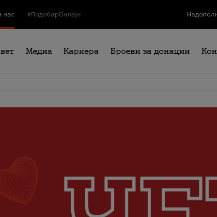
а нас
#ПодобарОнлајн
Надополн
свет
Медиа
Кариера
Броеви за донации
Кон