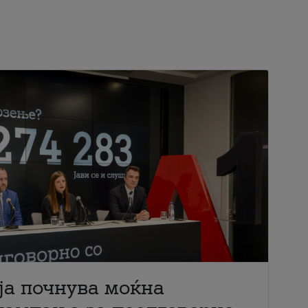
ја почнува моќна