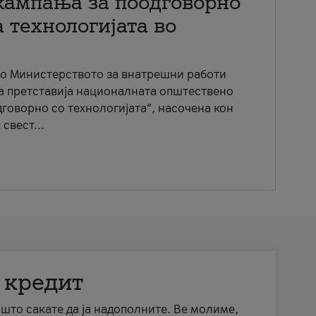
кампања за поодговорно
 технологијата во
со Министерството за внатрешни работи
ја претставија националната општествено
говорно со технологијата“, насочена кон
свест...
 кредит
а што сакате да ја надополните. Ве молиме,