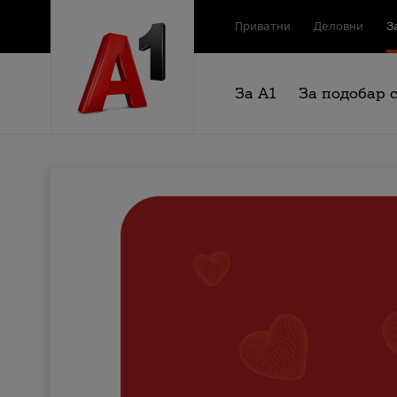
Приватни
Деловни
З
За А1
За подобар 