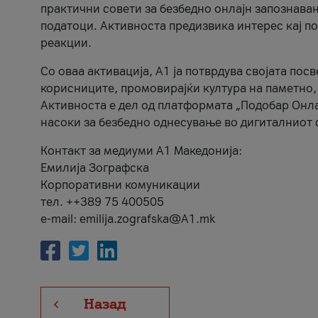
практични совети за безбедно онлајн запознава
податоци. Активноста предизвика интерес кај п
реакции.
Со оваа активација, А1 ја потврдува својата пос
корисниците, промовирајќи култура на паметно,
Активноста е дел од платформата „Подобар Онла
насоки за безбедно однесување во дигиталниот 
Контакт за медиуми А1 Македонија:
Емилија Зографска
Корпоративни комуникации
тел. ++389 75 400505
e-mail: emilija.zografska@A1.mk
Назад