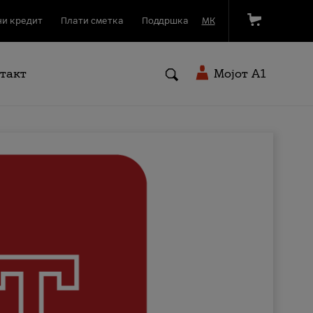
и кредит
Плати сметка
Поддршка
МК
такт
Мојот A1