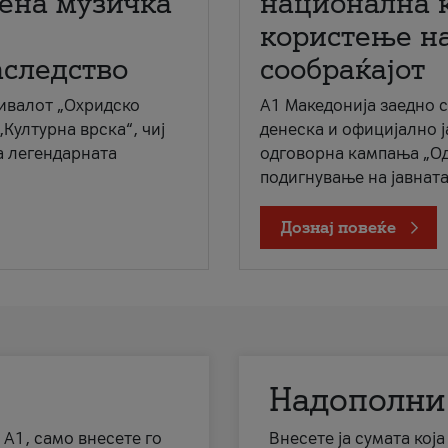
мена музичка
национална 
користење на
аследство
сообраќајот
ивалот „Охридско
A1 Македонија заедно 
„Културна врска“, чиј
денеска и официјално 
а легендарната
одговорна кампања „Од
подигнување на јавната 
Дознај повеќе
Надополни
 А1, само внесете го
Внесете ја сумата кој