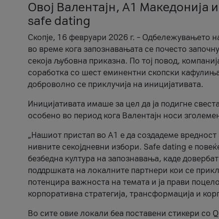
Овој Валентајн, A1 Македонија и
safe dating
Скопје, 16 февруари 2026 г. – Одбележувањето н
во време кога запознавањата се почесто започну
секоја љубовна приказна. По тој повод, компаниј
соработка со шест еминентни скопски кафулиња, Ч
доброволно се приклучија на иницијативата.
Иницијативата имаше за цел да ја подигне свест
особено во период кога Валентајн носи зголеме
„Нашиот пристап во А1 е да создадеме вредност з
нивните секојдневни избори. Safe dating е пове
безбедна култура на запознавања, каде довербат
поддршката на локалните партнери кои се приклу
потенцира важноста на темата и ја прави поцело
корпоративна стратегија, трансформација и кор
Во сите овие локали беа поставени стикери со Q