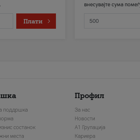
.
внесувајте сума помеѓ
Плати
ршка
Профил
за поддршка
За нас
форма
Новости
изнис состанок
А1 Групација
жни места
Кариера