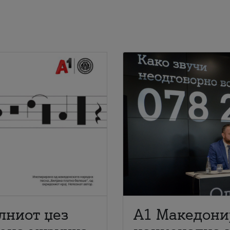
лниот џез
A1 Македони