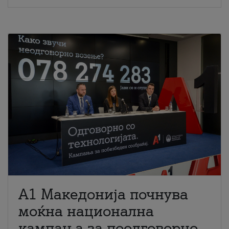
A1 Македонија почнува
моќна национална
кампања за поодговорно