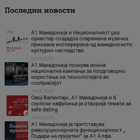
Последни новости
А1 Македонија и Националниот џез
оркестар создадоа современа музичка
приказна инспирирана од македонското
културно наследство
03.07.2026
A1 Македонија почнува моќна
национална кампања за поодговорно
користење на технологијата во
сообраќајот
18.05.2026
Овој Валентајн, A1 Македонија и 6
скопски кафулиња ја отворија темата за
safe dating
16.02.2026
А1 Македонија ја претставува
револуционерната функционалност „
Подари на пријател“ за А1 Алфа