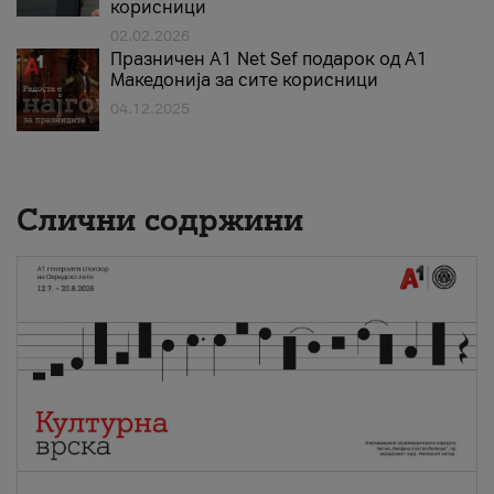
корисници
02.02.2026
Празничен A1 Net Sеf подарок од А1
Македонија за сите корисници
04.12.2025
Слични содржини