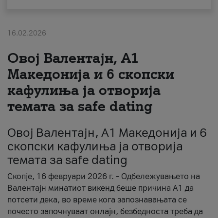
За нас
16.02.2026
#ПодобарОнлајн
Овој Валентајн, A1
Македонија и 6 скопски
кафулиња ја отворија
темата за safe dating
Овој Валентајн, A1 Македонија и 6
скопски кафулиња ја отворија
темата за safe dating
Скопје, 16 февруари 2026 г. – Одбележувањето на
Валентајн минатиот викенд беше причина А1 да
потсети дека, во време кога запознавањата се
почесто започнуваат онлајн, безбедноста треба да