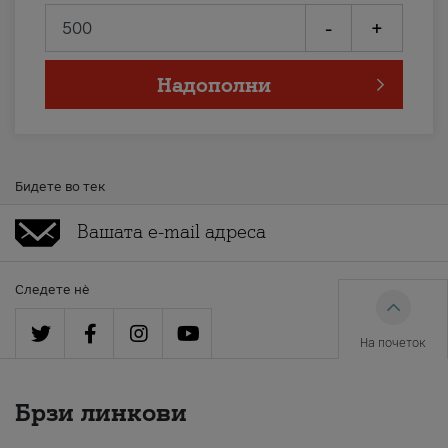
-
+
Надополни
Бидете во тек
Следете нè
На почеток
Брзи линкови