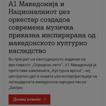
А1 Македонија и
Националниот џез
оркестар создадоа
современа музичка
приказна инспирирана од
македонското културно
наследство
Во пресрет на овогодишното издание на
фестивалот „Охридско лето“, А1 Македонија ја
претстави кампањата „Културна врска“, чиј
централен дел е новата џез-интерпретација на
легендарната македонска народна песна
„Билјан
Дознај повеќе