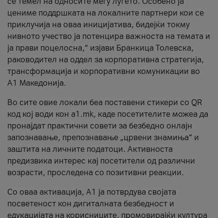
се темел на односите меѓу луѓето. Особено ја
цениме поддршката на локалните партнери кои се
приклучија на оваа иницијатива, бидејќи токму
нивното учество ја потенцира важноста на темата и
ја прави поцелосна,“ изјави Бранкица Толевска,
раководител на оддел за корпоративна стратегија,
трансформација и корпоративни комуникации во
А1 Македонија.
Во сите овие локали беа поставени стикери со QR
код кој води кон a1.mk, каде посетителите можеа да
пронајдат практични совети за безбедно онлајн
запознавање, препознавање „црвени знамиња“ и
заштита на личните податоци. Активноста
предизвика интерес кај посетители од различни
возрасти, проследена со позитивни реакции.
Со оваа активација, А1 ја потврдува својата
посветеност кон дигиталната безбедност и
едукацијата на корисниците, промовирајќи култура