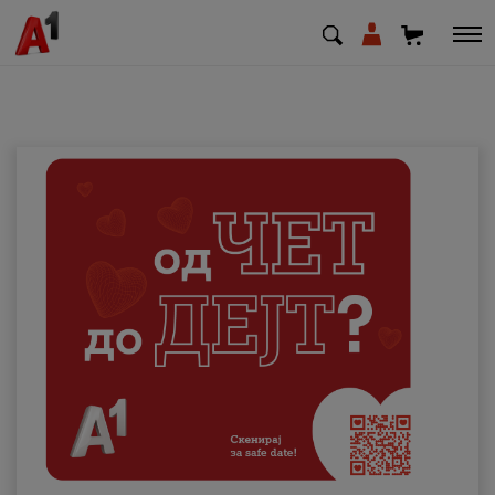
МК
EN
SQ
Приватни
Деловни
Поддршка
Надополни кредит
Плати сметка