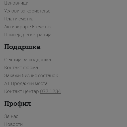
Ценовници
Услови за користење
Плати сметка
Активирајте Е-сметка
Припејд регистрација
Поддршка
Секција за поддршка
Контакт форма
Закажи бизнис состанок
A1 Продажни места
Контакт центар
077 1234
Профил
За нас
Новости