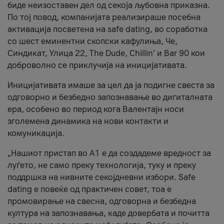
биде неизоставен дел од секоја љубовна приказна.
По тој повод, компанијата реализираше посебна
активација посветена на safe dating, во соработка
со шест еминентни скопски кафулиња, Че,
Синдикат, Улица 22, The Dude, Chillin’ и Bar 90 кои
доброволно се приклучија на иницијативата.
Иницијативата имаше за цел да ја подигне свеста за
одговорно и безбедно запознавање во дигиталната
ера, особено во период кога Валентајн носи
зголемена динамика на нови контакти и
комуникација.
„Нашиот пристап во А1 е да создадеме вредност за
луѓето, не само преку технологија, туку и преку
поддршка на нивните секојдневни избори. Safe
dating е повеќе од практичен совет, тоа е
промовирање на свесна, одговорна и безбедна
култура на запознавања, каде довербата и почитта