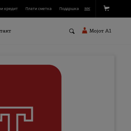
и кредит
Плати сметка
Поддршка
МК
такт
Мојот A1