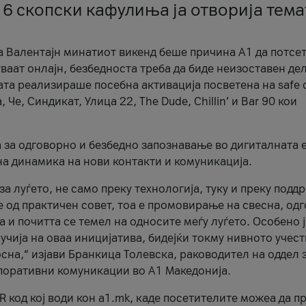
 6 скопски кафулиња ја отворија тема
а Валентајн минатиот викенд беше причина А1 да потсет
ваат онлајн, безбедноста треба да биде неизоставен дел
ата реализираше посебна активација посветена на safe d
е, Синдикат, Улица 22, The Dude, Chillin’ и Bar 90 кои
а за одговорно и безбедно запознавање во дигиталната 
на динамика на нови контакти и комуникација.
а луѓето, не само преку технологија, туку и преку подд
ќе од практичен совет, тоа е промовирање на свесна, од
а и почитта се темел на односите меѓу луѓето. Особено 
чија на оваа иницијатива, бидејќи токму нивното учест
сна,“ изјави Бранкица Толевска, раководител на оддел 
поративни комуникации во А1 Македонија.
R код кој води кон a1.mk, каде посетителите можеа да п