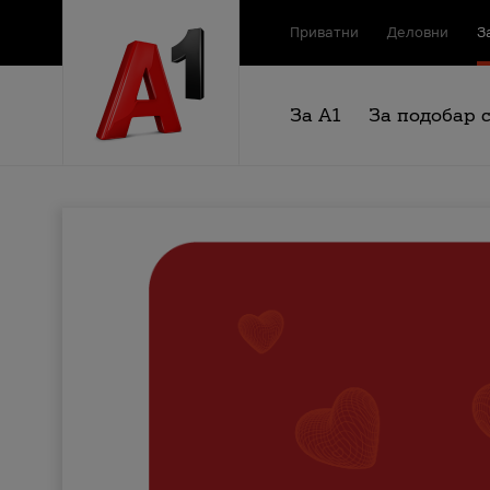
Приватни
Деловни
З
За А1
За подобар 