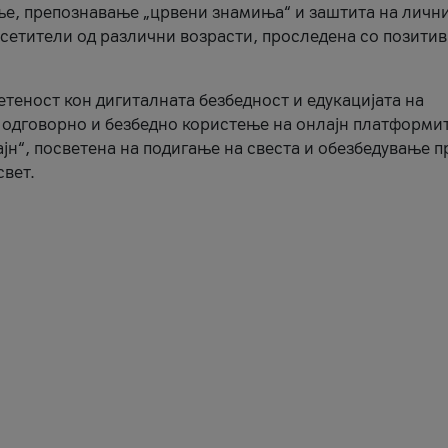
ње, препознавање „црвени знамиња“ и заштита на личн
осетители од различни возрасти, проследена со позити
ветеност кон дигиталната безбедност и едукацијата на
 одговорно и безбедно користење на онлајн платформит
јн“, посветена на подигање на свеста и обезбедување 
свет.