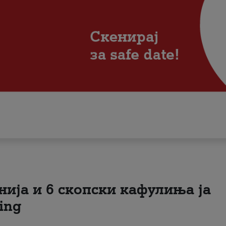
нија и 6 скопски кафулиња ја
ing