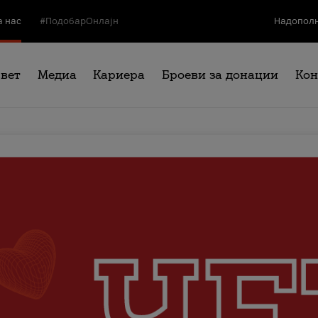
а нас
#ПодобарОнлајн
Надополн
свет
Медиа
Кариера
Броеви за донации
Кон