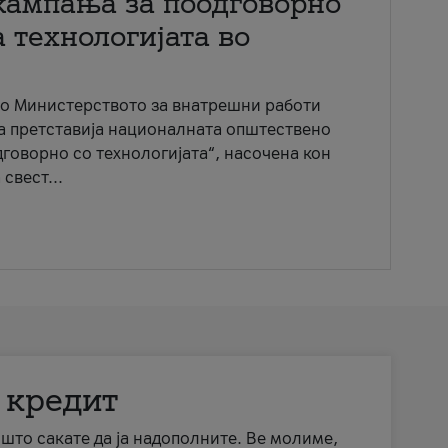
кампања за поодговорно
 технологијата во
со Министерството за внатрешни работи
ја претставија националната општествено
говорно со технологијата“, насочена кон
свест...
 кредит
а што сакате да ја надополните. Ве молиме,