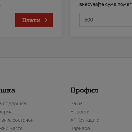
.
внесувајте сума помеѓ
Плати
ршка
Профил
за поддршка
За нас
форма
Новости
изнис состанок
А1 Групација
жни места
Кариера