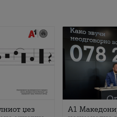
лниот џез
A1 Македони