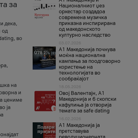
та за
Националниот џез
оркестар создадоа
современа музичка
приказна инспирирана
и дека,
од македонското
 од
културно наследство
ating, во
03.07.2026
A1 Македонија почнува
моќна национална
кампања за поодговорно
ера,
користење на
технологијата во
сообраќајот
ршка на
18.05.2026
говорна и
Овој Валентајн, A1
Македонија и 6 скопски
ја цениме
кафулиња ја отворија
во ја
темата за safe dating
за
16.02.2026
А1 Македонија ја
претставува
ронајдат
револуционерната