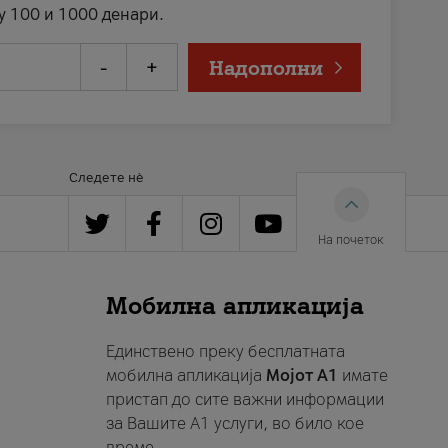
у 100 и 1000 денари.
-
+
Надополни
Следете нè
На почеток
Мобилна апликација
Единствено преку бесплатната
мобилна апликација
Мојот A1
имате
пристап до сите важни информации
за Вашите A1 услуги, во било кое
време.