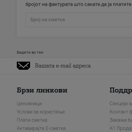
бројот на фактурата што сакате да ја платите
Број на сметка
Бидете во тек
Брзи линкови
Подд
Ценовници
Секција 
Услови за користење
Контакт 
Плати сметка
Закажи б
Активирајте Е-сметка
A1 Прода