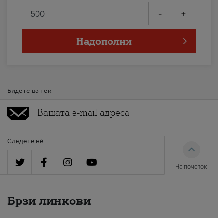
-
+
Надополни
Бидете во тек
Следете нè
На почеток
Брзи линкови