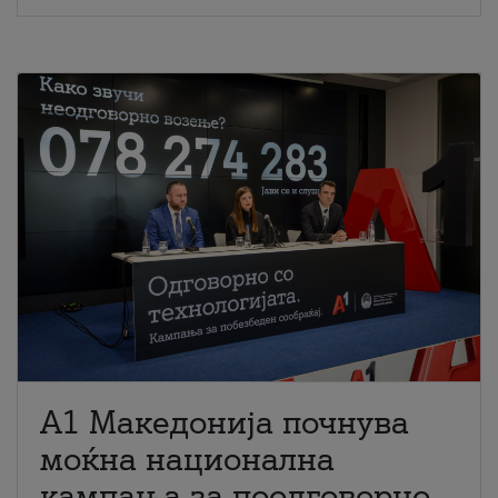
A1 Македонија почнува
моќна национална
кампања за поодговорно