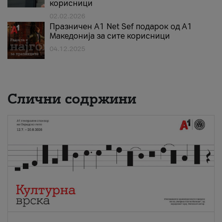
корисници
02.02.2026
Празничен A1 Net Sеf подарок од А1
Македонија за сите корисници
04.12.2025
Слични содржини