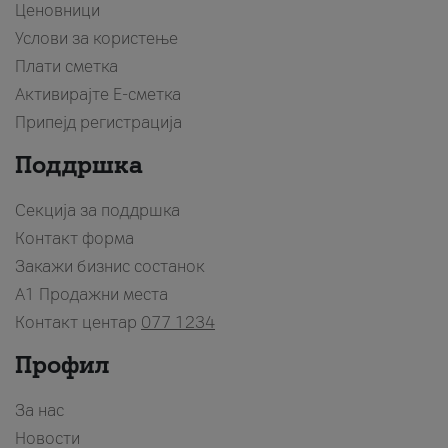
Ценовници
Услови за користење
Плати сметка
Активирајте Е-сметка
Припејд регистрација
Поддршка
Секција за поддршка
Контакт форма
Закажи бизнис состанок
A1 Продажни места
Контакт центар
077 1234
Профил
За нас
Новости