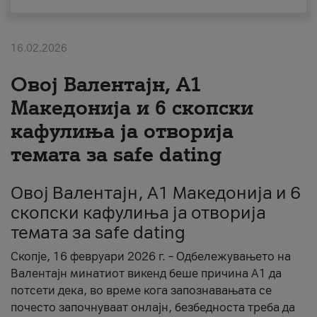
За нас
16.02.2026
#ПодобарОнлајн
Овој Валентајн, A1
Македонија и 6 скопски
кафулиња ја отворија
темата за safe dating
Овој Валентајн, A1 Македонија и 6
скопски кафулиња ја отворија
темата за safe dating
Скопје, 16 февруари 2026 г. – Одбележувањето на
Валентајн минатиот викенд беше причина А1 да
потсети дека, во време кога запознавањата се
почесто започнуваат онлајн, безбедноста треба да