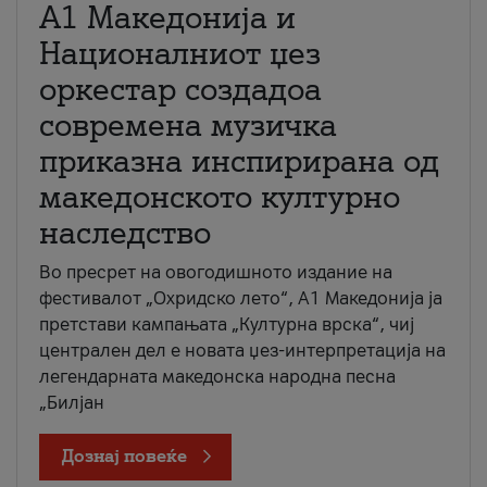
А1 Македонија и
Националниот џез
оркестар создадоа
современа музичка
приказна инспирирана од
македонското културно
наследство
Во пресрет на овогодишното издание на
фестивалот „Охридско лето“, А1 Македонија ја
претстави кампањата „Културна врска“, чиј
централен дел е новата џез-интерпретација на
легендарната македонска народна песна
„Билјан
Дознај повеќе