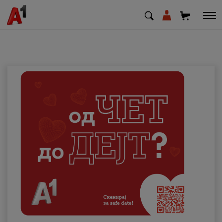
МК
EN
SQ
Приватни
Деловни
Поддршка
Надополни кредит
Плати сметка