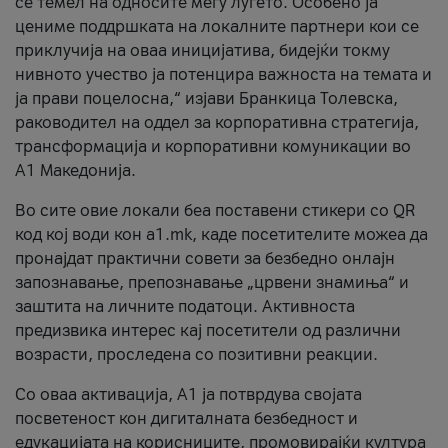
се темел на односите меѓу луѓето. Особено ја
цениме поддршката на локалните партнери кои се
приклучија на оваа иницијатива, бидејќи токму
нивното учество ја потенцира важноста на темата и
ја прави поцелосна,“ изјави Бранкица Толевска,
раководител на оддел за корпоративна стратегија,
трансформација и корпоративни комуникации во
А1 Македонија.
Во сите овие локали беа поставени стикери со QR
код кој води кон a1.mk, каде посетителите можеа да
пронајдат практични совети за безбедно онлајн
запознавање, препознавање „црвени знамиња“ и
заштита на личните податоци. Активноста
предизвика интерес кај посетители од различни
возрасти, проследена со позитивни реакции.
Со оваа активација, А1 ја потврдува својата
посветеност кон дигиталната безбедност и
едукацијата на корисниците, промовирајќи култура