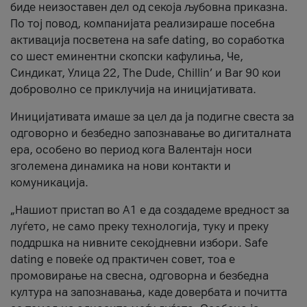
биде неизоставен дел од секоја љубовна приказна.
По тој повод, компанијата реализираше посебна
активација посветена на safe dating, во соработка
со шест еминентни скопски кафулиња, Че,
Синдикат, Улица 22, The Dude, Chillin’ и Bar 90 кои
доброволно се приклучија на иницијативата.
Иницијативата имаше за цел да ја подигне свеста за
одговорно и безбедно запознавање во дигиталната
ера, особено во период кога Валентајн носи
зголемена динамика на нови контакти и
комуникација.
„Нашиот пристап во А1 е да создадеме вредност за
луѓето, не само преку технологија, туку и преку
поддршка на нивните секојдневни избори. Safe
dating е повеќе од практичен совет, тоа е
промовирање на свесна, одговорна и безбедна
култура на запознавања, каде довербата и почитта