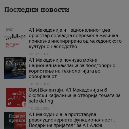
Последни новости
А1 Македонија и Националниот џез
оркестар создадоа современа музичка
приказна инспирирана од македонското
културно наследство
03.07.2026
A1 Македонија почнува моќна
национална кампања за поодговорно
користење на технологијата во
сообраќајот
18.05.2026
Овој Валентајн, A1 Македонија и 6
скопски кафулиња ја отворија темата за
safe dating
16.02.2026
А1 Македонија ја претставува
револуционерната функционалност „
Подари на пријател“ за А1 Алфа