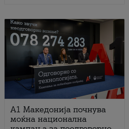
A1 Македонија почнува
моќна национална
кампања за поодговорно