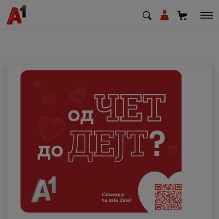
МК
EN
SQ
Приватни
Деловни
Поддршка
Надополни кредит
Плати сметка