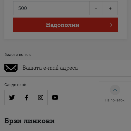
-
+
Надополни
Бидете во тек
Следете нè
На почеток
Брзи линкови