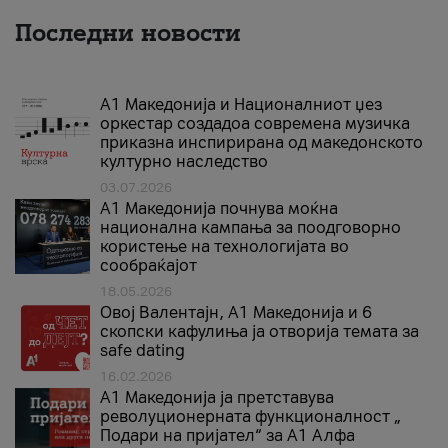
Последни новости
А1 Македонија и Националниот џез
оркестар создадоа современа музичка
приказна инспирирана од македонското
културно наследство
03.07.2026
A1 Македонија почнува моќна
национална кампања за поодговорно
користење на технологијата во
сообраќајот
18.05.2026
Овој Валентајн, A1 Македонија и 6
скопски кафулиња ја отворија темата за
safe dating
16.02.2026
А1 Македонија ја претставува
револуционерната функционалност „
Подари на пријател“ за А1 Алфа