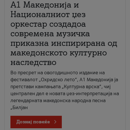
А1 Македонија и
Националниот џез
оркестар создадоа
современа музичка
приказна инспирирана од
македонското културно
наследство
Во пресрет на овогодишното издание на
фестивалот „Охридско лето“, А1 Македонија ја
претстави кампањата „Културна врска“, чиј
централен дел е новата џез-интерпретација на
легендарната македонска народна песна
„Билјан
Дознај повеќе