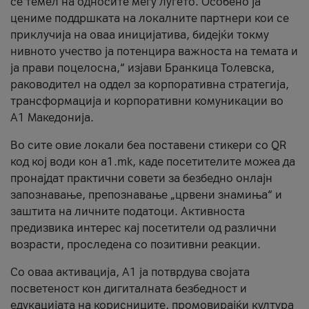
се темел на односите меѓу луѓето. Особено ја
цениме поддршката на локалните партнери кои се
приклучија на оваа иницијатива, бидејќи токму
нивното учество ја потенцира важноста на темата и
ја прави поцелосна,“ изјави Бранкица Толевска,
раководител на оддел за корпоративна стратегија,
трансформација и корпоративни комуникации во
А1 Македонија.
Во сите овие локали беа поставени стикери со QR
код кој води кон a1.mk, каде посетителите можеа да
пронајдат практични совети за безбедно онлајн
запознавање, препознавање „црвени знамиња“ и
заштита на личните податоци. Активноста
предизвика интерес кај посетители од различни
возрасти, проследена со позитивни реакции.
Со оваа активација, А1 ја потврдува својата
посветеност кон дигиталната безбедност и
едукацијата на корисниците, промовирајќи култура