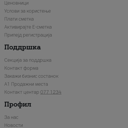
Ценовници
Услови за користење
Плати сметка
Активирајте Е-сметка
Припејд регистрација
Поддршка
Секција за поддршка
Контакт форма
Закажи бизнис состанок
A1 Продажни места
Контакт центар
077 1234
Профил
За нас
Новости