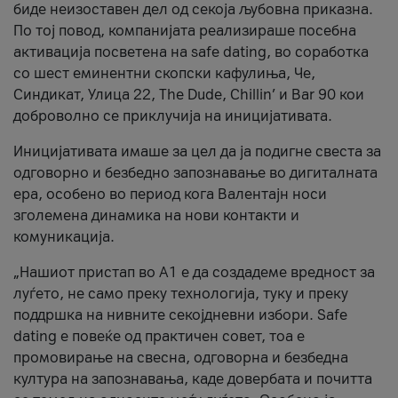
биде неизоставен дел од секоја љубовна приказна.
По тој повод, компанијата реализираше посебна
активација посветена на safe dating, во соработка
со шест еминентни скопски кафулиња, Че,
Синдикат, Улица 22, The Dude, Chillin’ и Bar 90 кои
доброволно се приклучија на иницијативата.
Иницијативата имаше за цел да ја подигне свеста за
одговорно и безбедно запознавање во дигиталната
ера, особено во период кога Валентајн носи
зголемена динамика на нови контакти и
комуникација.
„Нашиот пристап во А1 е да создадеме вредност за
луѓето, не само преку технологија, туку и преку
поддршка на нивните секојдневни избори. Safe
dating е повеќе од практичен совет, тоа е
промовирање на свесна, одговорна и безбедна
култура на запознавања, каде довербата и почитта