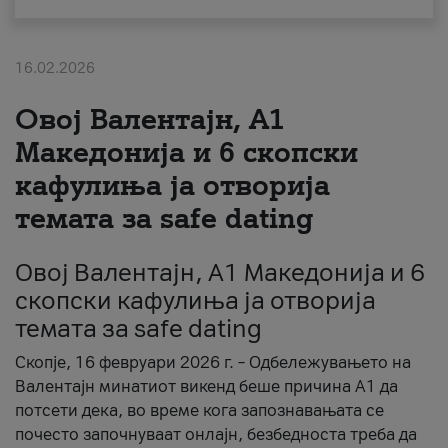
За нас
16.02.2026
#ПодобарОнлајн
Овој Валентајн, A1
Македонија и 6 скопски
кафулиња ја отворија
темата за safe dating
Овој Валентајн, A1 Македонија и 6
скопски кафулиња ја отворија
темата за safe dating
Скопје, 16 февруари 2026 г. – Одбележувањето на
Валентајн минатиот викенд беше причина А1 да
потсети дека, во време кога запознавањата се
почесто започнуваат онлајн, безбедноста треба да