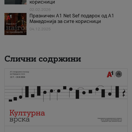
корисници
02.02.2026
Празничен A1 Net Sеf подарок од А1
Македонија за сите корисници
04.12.2025
Слични содржини