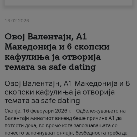
За нас
16.02.2026
#ПодобарОнлајн
Овој Валентајн, A1
Македонија и 6 скопски
кафулиња ја отворија
темата за safe dating
Овој Валентајн, A1 Македонија и 6
скопски кафулиња ја отворија
темата за safe dating
Скопје, 16 февруари 2026 г. – Одбележувањето на
Валентајн минатиот викенд беше причина А1 да
потсети дека, во време кога запознавањата се
почесто започнуваат онлајн, безбедноста треба да