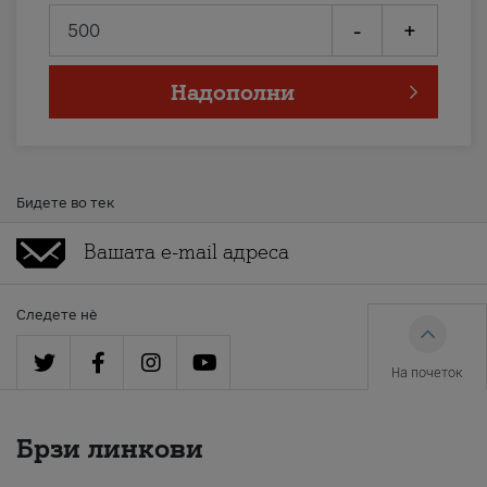
-
+
Надополни
Бидете во тек
Следете нè
На почеток
Брзи линкови