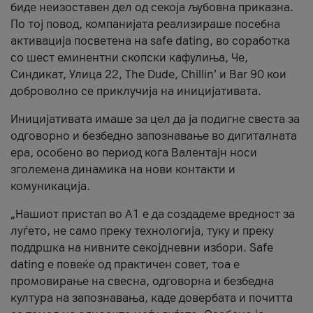
биде неизоставен дел од секоја љубовна приказна.
По тој повод, компанијата реализираше посебна
активација посветена на safe dating, во соработка
со шест еминентни скопски кафулиња, Че,
Синдикат, Улица 22, The Dude, Chillin’ и Bar 90 кои
доброволно се приклучија на иницијативата.
Иницијативата имаше за цел да ја подигне свеста за
одговорно и безбедно запознавање во дигиталната
ера, особено во период кога Валентајн носи
зголемена динамика на нови контакти и
комуникација.
„Нашиот пристап во А1 е да создадеме вредност за
луѓето, не само преку технологија, туку и преку
поддршка на нивните секојдневни избори. Safe
dating е повеќе од практичен совет, тоа е
промовирање на свесна, одговорна и безбедна
култура на запознавања, каде довербата и почитта