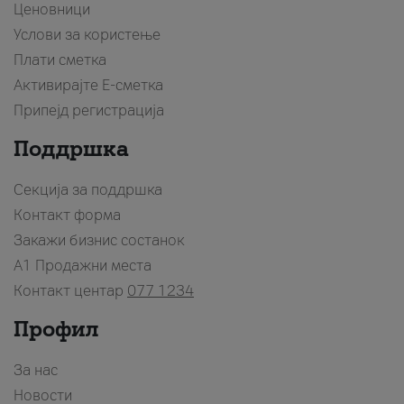
Ценовници
Услови за користење
Плати сметка
Активирајте Е-сметка
Припејд регистрација
Поддршка
Секција за поддршка
Контакт форма
Закажи бизнис состанок
A1 Продажни места
Контакт центар
077 1234
Профил
За нас
Новости