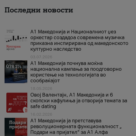
Последни новости
А1 Македонија и Националниот џез
оркестар создадоа современа музичка
приказна инспирирана од македонското
културно наследство
03.07.2026
A1 Македонија почнува моќна
национална кампања за поодговорно
користење на технологијата во
сообраќајот
18.05.2026
Овој Валентајн, A1 Македонија и 6
скопски кафулиња ја отворија темата за
safe dating
16.02.2026
А1 Македонија ја претставува
револуционерната функционалност „
Подари на пријател“ за А1 Алфа