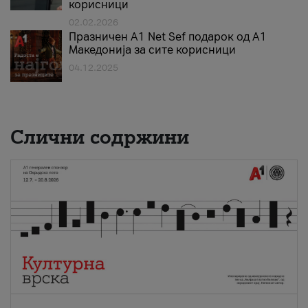
корисници
02.02.2026
Празничен A1 Net Sеf подарок од А1
Македонија за сите корисници
04.12.2025
Слични содржини