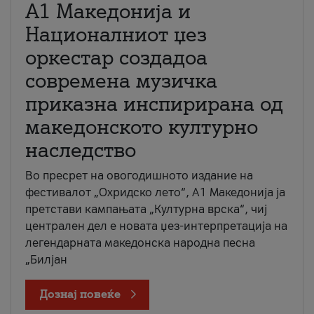
А1 Македонија и
Националниот џез
оркестар создадоа
современа музичка
приказна инспирирана од
македонското културно
наследство
Во пресрет на овогодишното издание на
фестивалот „Охридско лето“, А1 Македонија ја
претстави кампањата „Културна врска“, чиј
централен дел е новата џез-интерпретација на
легендарната македонска народна песна
„Билјан
Дознај повеќе