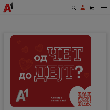
МК
EN
SQ
Приватни
Деловни
Поддршка
Надополни кредит
Плати сметка