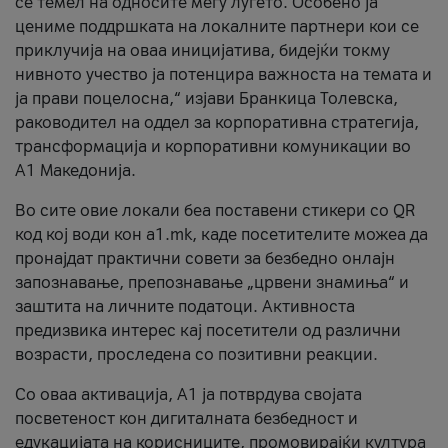
се темел на односите меѓу луѓето. Особено ја
цениме поддршката на локалните партнери кои се
приклучија на оваа иницијатива, бидејќи токму
нивното учество ја потенцира важноста на темата и
ја прави поцелосна,“ изјави Бранкица Толевска,
раководител на оддел за корпоративна стратегија,
трансформација и корпоративни комуникации во
А1 Македонија.
Во сите овие локали беа поставени стикери со QR
код кој води кон a1.mk, каде посетителите можеа да
пронајдат практични совети за безбедно онлајн
запознавање, препознавање „црвени знамиња“ и
заштита на личните податоци. Активноста
предизвика интерес кај посетители од различни
возрасти, проследена со позитивни реакции.
Со оваа активација, А1 ја потврдува својата
посветеност кон дигиталната безбедност и
едукацијата на корисниците, промовирајќи култура