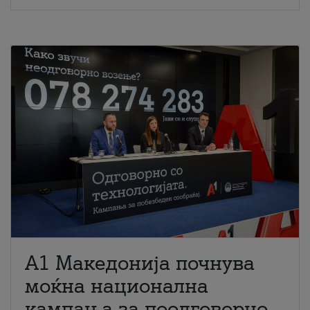
A1 Македонија почнува
моќна национална
кампања за поодговорно