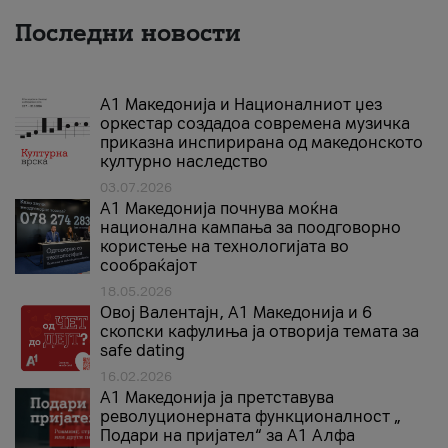
Последни новости
А1 Македонија и Националниот џез
оркестар создадоа современа музичка
приказна инспирирана од македонското
културно наследство
03.07.2026
A1 Македонија почнува моќна
национална кампања за поодговорно
користење на технологијата во
сообраќајот
18.05.2026
Овој Валентајн, A1 Македонија и 6
скопски кафулиња ја отворија темата за
safe dating
16.02.2026
А1 Македонија ја претставува
револуционерната функционалност „
Подари на пријател“ за А1 Алфа