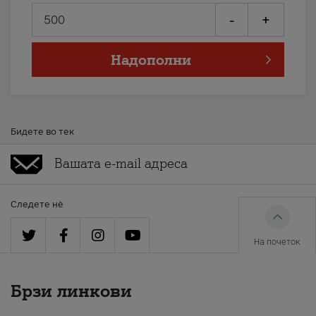
-
+
Надополни
Бидете во тек
Следете нè
На почеток
Брзи линкови