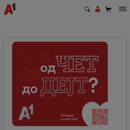
МК
EN
SQ
Приватни
Деловни
Поддршка
Надополни кредит
Плати сметка