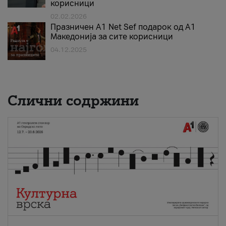
корисници
02.02.2026
Празничен A1 Net Sеf подарок од А1
Македонија за сите корисници
04.12.2025
Слични содржини