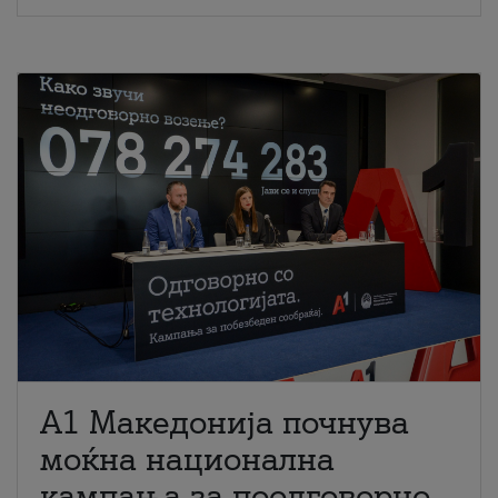
A1 Македонија почнува
моќна национална
кампања за поодговорно