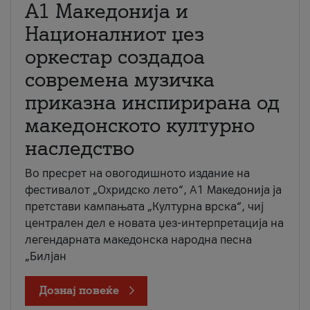
А1 Македонија и
Националниот џез
оркестар создадоа
современа музичка
приказна инспирирана од
македонското културно
наследство
Во пресрет на овогодишното издание на
фестивалот „Охридско лето“, А1 Македонија ја
претстави кампањата „Културна врска“, чиј
централен дел е новата џез-интерпретација на
легендарната македонска народна песна
„Билјан
Дознај повеќе