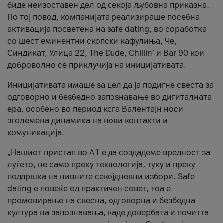
биде неизоставен дел од секоја љубовна приказна.
По тој повод, компанијата реализираше посебна
активација посветена на safe dating, во соработка
со шест еминентни скопски кафулиња, Че,
Синдикат, Улица 22, The Dude, Chillin’ и Bar 90 кои
доброволно се приклучија на иницијативата.
Иницијативата имаше за цел да ја подигне свеста за
одговорно и безбедно запознавање во дигиталната
ера, особено во период кога Валентајн носи
зголемена динамика на нови контакти и
комуникација.
„Нашиот пристап во А1 е да создадеме вредност за
луѓето, не само преку технологија, туку и преку
поддршка на нивните секојдневни избори. Safe
dating е повеќе од практичен совет, тоа е
промовирање на свесна, одговорна и безбедна
култура на запознавања, каде довербата и почитта