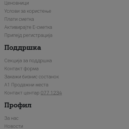
Ценовници
Услови за користење
Плати сметка
Активирајте Е-сметка
Припејд регистрација
Поддршка
Секција за поддршка
Контакт форма
Закажи бизнис состанок
A1 Продажни места
Контакт центар
077 1234
Профил
За нас
Новости