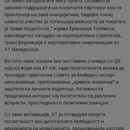
се темел на односите меѓу луѓето. Особено ја
цениме поддршката на локалните партнери кои се
приклучија на оваа иницијатива, бидејќи токму
нивното учество ја потенцира важноста на темата и
ја прави поцелосна,“ изјави Бранкица Толевска,
раководител на оддел за корпоративна стратегија,
трансформација и корпоративни комуникации во
А1 Македонија.
Во сите овие локали беа поставени стикери со QR
код кој води кон a1.mk, каде посетителите можеа да
пронајдат практични совети за безбедно онлајн
запознавање, препознавање „црвени знамиња“ и
заштита на личните податоци. Активноста
предизвика интерес кај посетители од различни
возрасти, проследена со позитивни реакции.
Со оваа активација, А1 ја потврдува својата
посветеност кон дигиталната безбедност и
едукацијата на корисниците, промовирајќи култура