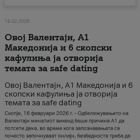
За нас
16.02.2026
#ПодобарОнлајн
Овој Валентајн, A1
Македонија и 6 скопски
кафулиња ја отворија
темата за safe dating
Овој Валентајн, A1 Македонија и 6
скопски кафулиња ја отворија
темата за safe dating
Скопје, 16 февруари 2026 г. – Одбележувањето на
Валентајн минатиот викенд беше причина А1 да
потсети дека, во време кога запознавањата се
почесто започнуваат онлајн, безбедноста треба да