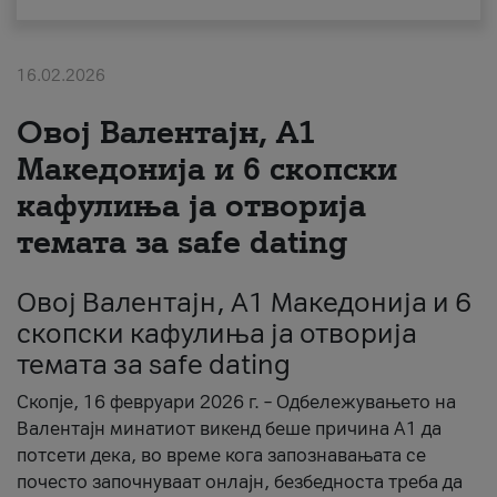
За нас
16.02.2026
#ПодобарОнлајн
Овој Валентајн, A1
Македонија и 6 скопски
кафулиња ја отворија
темата за safe dating
Овој Валентајн, A1 Македонија и 6
скопски кафулиња ја отворија
темата за safe dating
Скопје, 16 февруари 2026 г. – Одбележувањето на
Валентајн минатиот викенд беше причина А1 да
потсети дека, во време кога запознавањата се
почесто започнуваат онлајн, безбедноста треба да