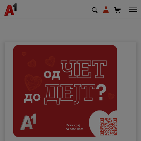
МК
EN
SQ
Приватни
Деловни
Поддршка
Надополни кредит
Плати сметка