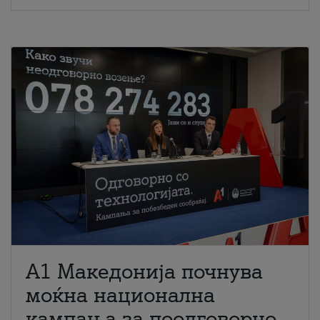
A1 Македонија почнува
моќна национална
кампања за поодговорно