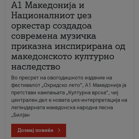
А1 Македонија и
Националниот џез
оркестар создадоа
современа музичка
приказна инспирирана од
македонското културно
наследство
Во пресрет на овогодишното издание на
фестивалот „Охридско лето“, А1 Македонија ја
претстави кампањата „Културна врска“, чиј
централен дел е новата џез-интерпретација на
легендарната македонска народна песна
„Билјан
Дознај повеќе