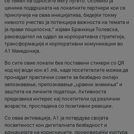
се темел на односите меѓу луѓето. Особено ја
цениме поддршката на локалните партнери кои се
приклучија на оваа иницијатива, бидејќи токму
нивното учество ја потенцира важноста на темата и
ја прави поцелосна,“ изјави Бранкица Толевска,
раководител на оддел за корпоративна стратегија,
трансформација и корпоративни комуникации во
А1 Македонија.
Во сите овие локали беа поставени стикери со QR
код кој води кон a1.mk, каде посетителите можеа да
пронајдат практични совети за безбедно онлајн
запознавање, препознавање „црвени знамиња“ и
заштита на личните податоци. Активноста
предизвика интерес кај посетители од различни
возрасти, проследена со позитивни реакции.
Со оваа активација, А1 ја потврдува својата
посветеност кон дигиталната безбедност и
едукацијата на корисниците, промовирајќи култура