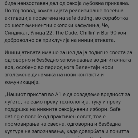
биде неизоставен дел од секоја љубовна приказна.
По тој повод, компанијата реализираше посебна
активација посветена на safe dating, во соработка
со шест еминентни скопски кафулиња, Че,
Синдикат, Улица 22, The Dude, Chillin’ и Bar 90 кои
доброволно се приклучија на иницијативата.
Иницијативата имаше за цел да ја подигне свеста за
одговорно и безбедно запознавање во дигиталната
ера, особено во период кога Валентајн носи
зголемена динамика на нови контакти и
комуникација.
„Нашиот пристап во А1 е да создадеме вредност за
луѓето, не само преку технологија, туку и преку
поддршка на нивните секојдневни избори. Safe
dating е повеќе од практичен совет, тоа е
промовирање на свесна, одговорна и безбедна
култура на запознавања, каде довербата и почитта