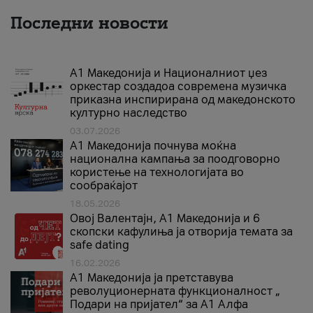
Последни новости
А1 Македонија и Националниот џез
оркестар создадоа современа музичка
приказна инспирирана од македонското
културно наследство
03.07.2026
A1 Македонија почнува моќна
национална кампања за поодговорно
користење на технологијата во
сообраќајот
18.05.2026
Овој Валентајн, A1 Македонија и 6
скопски кафулиња ја отворија темата за
safe dating
16.02.2026
А1 Македонија ја претставува
револуционерната функционалност „
Подари на пријател“ за А1 Алфа