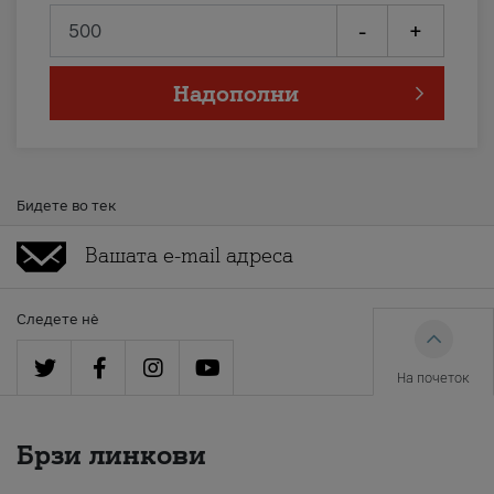
-
+
Надополни
Бидете во тек
Следете нè
На почеток
Брзи линкови