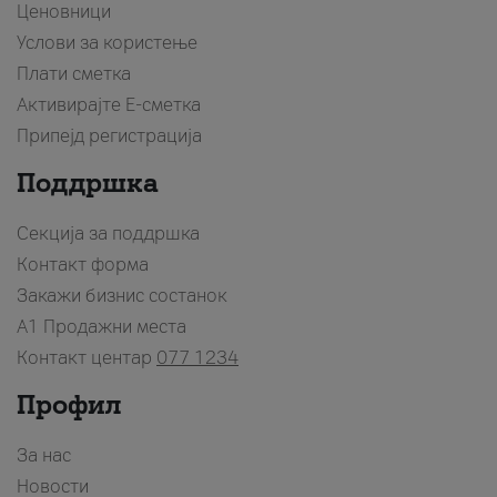
Ценовници
Услови за користење
Плати сметка
Активирајте Е-сметка
Припејд регистрација
Поддршка
Секција за поддршка
Контакт форма
Закажи бизнис состанок
A1 Продажни места
Контакт центар
077 1234
Профил
За нас
Новости