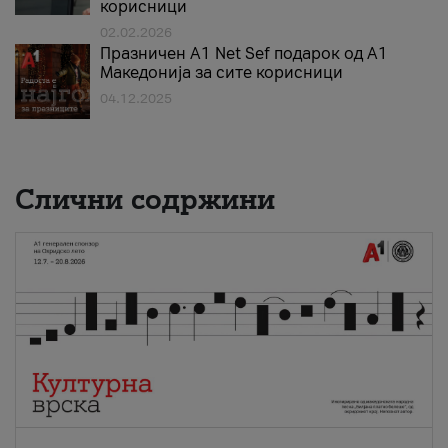
корисници
02.02.2026
Празничен A1 Net Sеf подарок од А1
Македонија за сите корисници
04.12.2025
Слични содржини