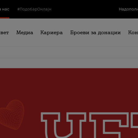
а нас
#ПодобарОнлајн
Надополн
свет
Медиа
Кариера
Броеви за донации
Кон