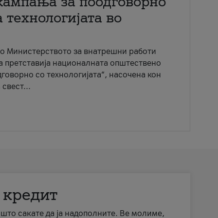
кампања за поодговорно
 технологијата во
со Министерството за внатрешни работи
ја претставија националната општествено
говорно со технологијата“, насочена кон
свест...
 кредит
а што сакате да ја надополните. Ве молиме,