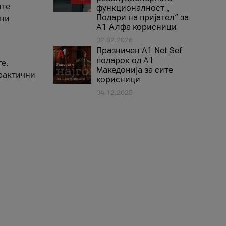
ите
функционалност „
Подари на пријател“ за
вни
А1 Алфа корисници
02.02.2026
Празничен A1 Net Sеf
подарок од А1
е.
Македонија за сите
практични
корисници
04.12.2025