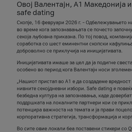
Овој Валентајн, A1 Македонија и
safe dating
Скопје, 16 февруари 2026 г. – Одбележувањето н
во време кога запознавањата се почесто започну
секоја љубовна приказна. По тој повод, компаниј
соработка со шест еминентни скопски кафулиња, Ч
доброволно се приклучија на иницијативата.
Иницијативата имаше за цел да ја подигне свест
особено во период кога Валентајн носи зголеме
„Нашиот пристап во А1 е да создадеме вредност з
нивните секојдневни избори. Safe dating е пове
безбедна култура на запознавања, каде довербат
поддршката на локалните партнери кои се приклу
потенцира важноста на темата и ја прави поцело
корпоративна стратегија, трансформација и кор
Во сите овие локали беа поставени стикери со Q