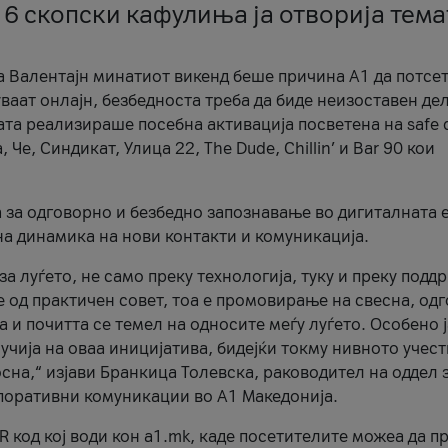
 6 скопски кафулиња ја отворија тема
а Валентајн минатиот викенд беше причина А1 да потсет
ваат онлајн, безбедноста треба да биде неизоставен дел
ата реализираше посебна активација посветена на safe d
е, Синдикат, Улица 22, The Dude, Chillin’ и Bar 90 кои
а за одговорно и безбедно запознавање во дигиталната 
на динамика на нови контакти и комуникација.
а луѓето, не само преку технологија, туку и преку подд
ќе од практичен совет, тоа е промовирање на свесна, од
а и почитта се темел на односите меѓу луѓето. Особено 
чија на оваа иницијатива, бидејќи токму нивното учест
сна,“ изјави Бранкица Толевска, раководител на оддел 
поративни комуникации во А1 Македонија.
R код кој води кон a1.mk, каде посетителите можеа да п