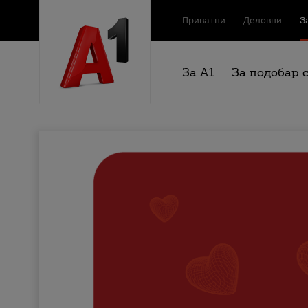
Приватни
Деловни
З
За А1
За подобар 