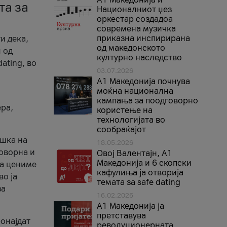
та за
Националниот џез
оркестар создадоа
современа музичка
приказна инспирирана
и дека,
од македонското
 од
културно наследство
ating, во
03.07.2026
A1 Македонија почнува
моќна национална
кампања за поодговорно
ера,
користење на
технологијата во
сообраќајот
ршка на
18.05.2026
говорна и
Овој Валентајн, A1
Македонија и 6 скопски
ја цениме
кафулиња ја отворија
во ја
темата за safe dating
за
16.02.2026
А1 Македонија ја
претставува
ронајдат
револуционерната