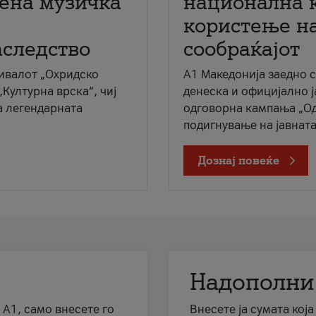
мена музичка
национална 
користење на
аследство
сообраќајот
ивалот „Охридско
A1 Македонија заедно 
„Културна врска“, чиј
денеска и официјално 
а легендарната
одговорна кампања „Од
подигнување на јавната 
Дознај повеќе
Надополни
 А1, само внесете го
Внесете ја сумата кој