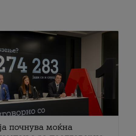
ја почнува моќна