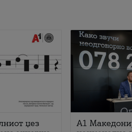
лниот џез
A1 Македони