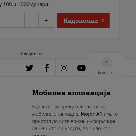
у 100 и 1000 денари.
-
+
Надополни
Следете нè
На почеток
Мобилна апликација
Единствено преку бесплатната
мобилна апликација
Мојот A1
имате
пристап до сите важни информации
за Вашите A1 услуги, во било кое
време.