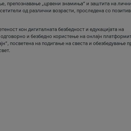
ње, препознавање „црвени знамиња“ и заштита на личн
осетители од различни возрасти, проследена со позити
ветеност кон дигиталната безбедност и едукацијата на
 одговорно и безбедно користење на онлајн платформит
јн“, посветена на подигање на свеста и обезбедување 
свет.