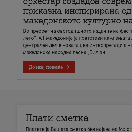
оркестар создадоа совре
приказна инспирирана од
македонското културно н
Во пресрет на овогодишното издание на фест
лето“, А1 Македонија ја претстави кампањата 
централен дел е новата џез-интерпретација н
македонска народна песна „Билјан
Дознај повеќе
Плати сметка
Платете ја Вашата сметка без најава на Мојот