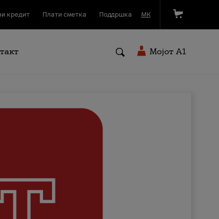
и кредит
Плати сметка
Поддршка
МК
такт
Мојот A1