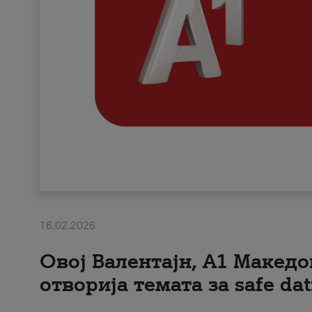
16.02.2026
Овој Валентајн, A1 Македо
отворија темата за safe dat