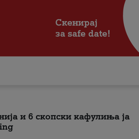
нија и 6 скопски кафулиња ја
ing