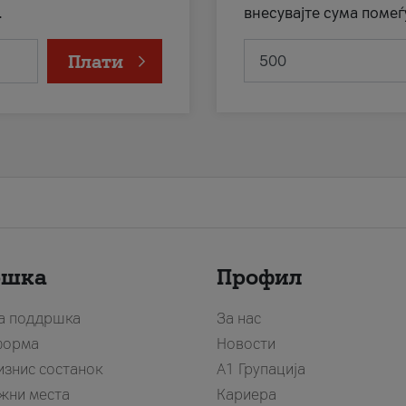
.
внесувајте сума помеѓ
Плати
ршка
Профил
за поддршка
За нас
форма
Новости
изнис состанок
А1 Групација
жни места
Кариера