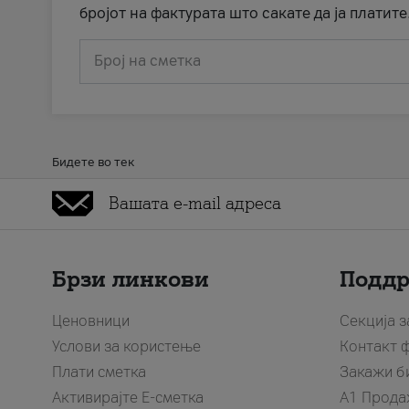
бројот на фактурата што сакате да ја платите
Број на сметка
Бидете во тек
Брзи линкови
Подд
Ценовници
Секција 
Услови за користење
Контакт 
Плати сметка
Закажи б
Активирајте Е-сметка
A1 Прода