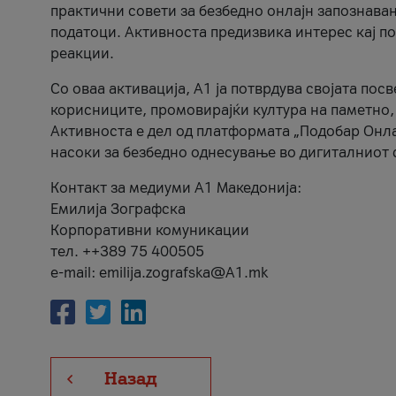
практични совети за безбедно онлајн запознава
податоци. Активноста предизвика интерес кај п
реакции.
Со оваа активација, А1 ја потврдува својата пос
корисниците, промовирајќи култура на паметно,
Активноста е дел од платформата „Подобар Онла
насоки за безбедно однесување во дигиталниот 
Контакт за медиуми А1 Македонија:
Емилија Зографска
Корпоративни комуникации
тел. ++389 75 400505
e-mail: emilija.zografska@A1.mk
Назад