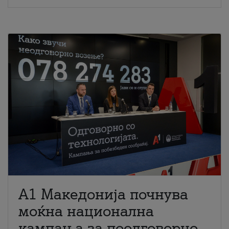
A1 Македонија почнува
моќна национална
кампања за поодговорно