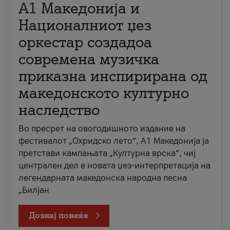
А1 Македонија и
Националниот џез
оркестар создадоа
современа музичка
приказна инспирирана од
македонското културно
наследство
Во пресрет на овогодишното издание на
фестивалот „Охридско лето“, А1 Македонија ја
претстави кампањата „Културна врска“, чиј
централен дел е новата џез-интерпретација на
легендарната македонска народна песна
„Билјан
Дознај повеќе