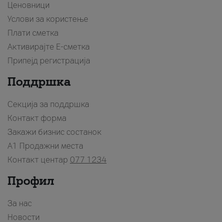
Ценовници
Услови за користење
Плати сметка
Активирајте Е-сметка
Припејд регистрација
Поддршка
Секција за поддршка
Контакт форма
Закажи бизнис состанок
A1 Продажни места
Контакт центар
077 1234
Профил
За нас
Новости