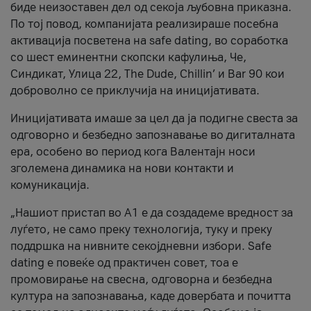
биде неизоставен дел од секоја љубовна приказна.
По тој повод, компанијата реализираше посебна
активација посветена на safe dating, во соработка
со шест еминентни скопски кафулиња, Че,
Синдикат, Улица 22, The Dude, Chillin’ и Bar 90 кои
доброволно се приклучија на иницијативата.
Иницијативата имаше за цел да ја подигне свеста за
одговорно и безбедно запознавање во дигиталната
ера, особено во период кога Валентајн носи
зголемена динамика на нови контакти и
комуникација.
„Нашиот пристап во А1 е да создадеме вредност за
луѓето, не само преку технологија, туку и преку
поддршка на нивните секојдневни избори. Safe
dating е повеќе од практичен совет, тоа е
промовирање на свесна, одговорна и безбедна
култура на запознавања, каде довербата и почитта