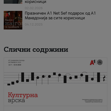
корисници
02.02.2026
Празничен A1 Net Sеf подарок од А1
Македонија за сите корисници
04.12.2025
Слични содржини