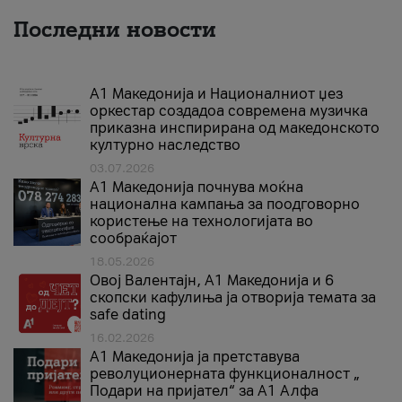
Последни новости
А1 Македонија и Националниот џез
оркестар создадоа современа музичка
приказна инспирирана од македонското
културно наследство
03.07.2026
A1 Македонија почнува моќна
национална кампања за поодговорно
користење на технологијата во
сообраќајот
18.05.2026
Овој Валентајн, A1 Македонија и 6
скопски кафулиња ја отворија темата за
safe dating
16.02.2026
А1 Македонија ја претставува
револуционерната функционалност „
Подари на пријател“ за А1 Алфа