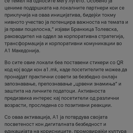
се темел на односите меѓу луѓето. Особено ја
цениме поддршката на локалните партнери кои се
приклучија на оваа иницијатива, бидејќи токму
нивното учество ја потенцира важноста на темата и
ја прави поцелосна,“ изјави Бранкица Толевска,
раководител на оддел за корпоративна стратегија,
трансформација и корпоративни комуникации во
А1 Македонија.
Во сите овие локали беа поставени стикери со QR
код кој води кон a1.mk, каде посетителите можеа да
пронајдат практични совети за безбедно онлајн
запознавање, препознавање „црвени знамиња“ и
заштита на личните податоци. Активноста
предизвика интерес кај посетители од различни
возрасти, проследена со позитивни реакции.
Со оваа активација, А1 ја потврдува својата
посветеност кон дигиталната безбедност и
едукацијата на корисниците, промовирајќи култура