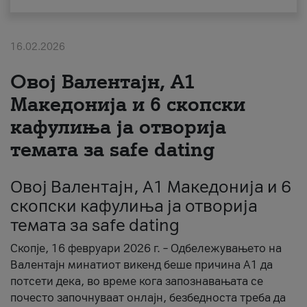
За нас
16.02.2026
#ПодобарОнлајн
Овој Валентајн, A1
Македонија и 6 скопски
кафулиња ја отворија
темата за safe dating
Овој Валентајн, A1 Македонија и 6
скопски кафулиња ја отворија
темата за safe dating
Скопје, 16 февруари 2026 г. – Одбележувањето на
Валентајн минатиот викенд беше причина А1 да
потсети дека, во време кога запознавањата се
почесто започнуваат онлајн, безбедноста треба да