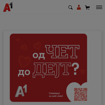
МК
EN
SQ
Приватни
Деловни
Поддршка
Надополни кредит
Плати сметка