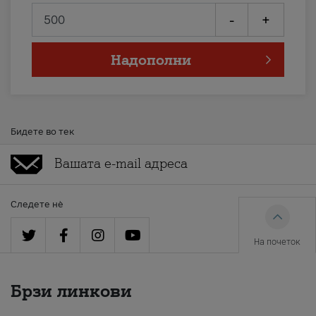
-
+
Надополни
Бидете во тек
Следете нè
На почеток
Брзи линкови