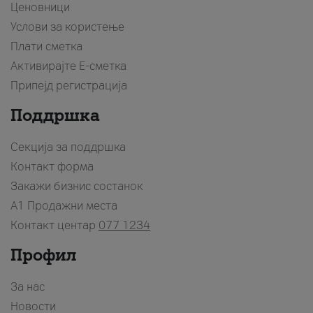
Ценовници
Услови за користење
Плати сметка
Активирајте Е-сметка
Припејд регистрација
Поддршка
Секција за поддршка
Контакт форма
Закажи бизнис состанок
A1 Продажни места
Контакт центар
077 1234
Профил
За нас
Новости