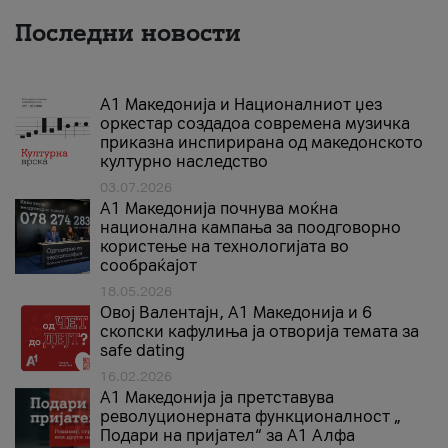
Последни новости
А1 Македонија и Националниот џез
оркестар создадоа современа музичка
приказна инспирирана од македонското
културно наследство
03.07.2026
A1 Македонија почнува моќна
национална кампања за поодговорно
користење на технологијата во
сообраќајот
18.05.2026
Овој Валентајн, A1 Македонија и 6
скопски кафулиња ја отворија темата за
safe dating
16.02.2026
А1 Македонија ја претставува
револуционерната функционалност „
Подари на пријател“ за А1 Алфа