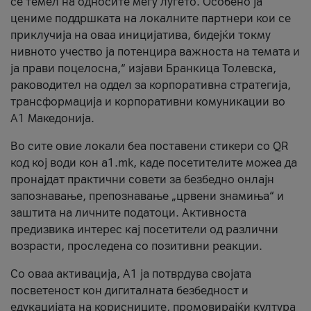
се темел на односите меѓу луѓето. Особено ја
цениме поддршката на локалните партнери кои се
приклучија на оваа иницијатива, бидејќи токму
нивното учество ја потенцира важноста на темата и
ја прави поцелосна,“ изјави Бранкица Толевска,
раководител на оддел за корпоративна стратегија,
трансформација и корпоративни комуникации во
А1 Македонија.
Во сите овие локали беа поставени стикери со QR
код кој води кон a1.mk, каде посетителите можеа да
пронајдат практични совети за безбедно онлајн
запознавање, препознавање „црвени знамиња“ и
заштита на личните податоци. Активноста
предизвика интерес кај посетители од различни
возрасти, проследена со позитивни реакции.
Со оваа активација, А1 ја потврдува својата
посветеност кон дигиталната безбедност и
едукацијата на корисниците, промовирајќи култура