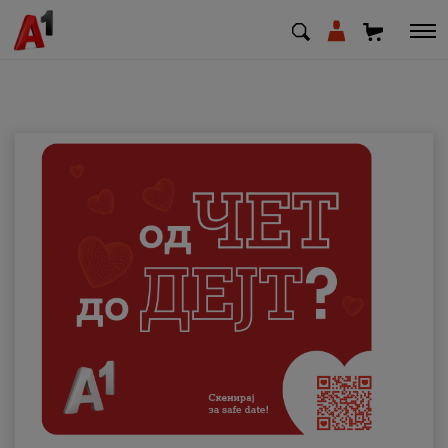
МК
EN
SQ
Приватни
Деловни
Поддршка
Надополни кредит
Плати сметка