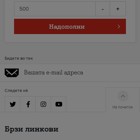
-
+
Надополни
Бидете во тек
Следете нè
На почеток
Брзи линкови