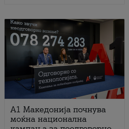
A1 Македонија почнува
моќна национална
кампања за поодговорно