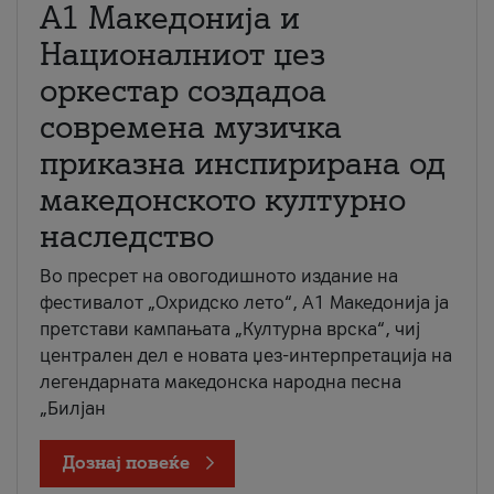
А1 Македонија и
Националниот џез
оркестар создадоа
современа музичка
приказна инспирирана од
македонското културно
наследство
Во пресрет на овогодишното издание на
фестивалот „Охридско лето“, А1 Македонија ја
претстави кампањата „Културна врска“, чиј
централен дел е новата џез-интерпретација на
легендарната македонска народна песна
„Билјан
Дознај повеќе