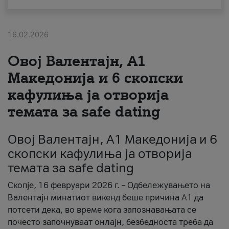
За нас
16.02.2026
#ПодобарОнлајн
Овој Валентајн, A1
Македонија и 6 скопски
кафулиња ја отворија
темата за safe dating
Овој Валентајн, A1 Македонија и 6
скопски кафулиња ја отворија
темата за safe dating
Скопје, 16 февруари 2026 г. – Одбележувањето на
Валентајн минатиот викенд беше причина А1 да
потсети дека, во време кога запознавањата се
почесто започнуваат онлајн, безбедноста треба да