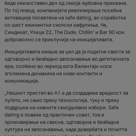
биде неизоставен дел од секоја љубовна приказна.
По тој повод, компанијата реализираше посебна
активација посветена на safe dating, во соработка
со шест еминентни скопски кафулиња, Че,
Синдикат, Улица 22, The Dude, Chillin’ и Bar 90 кои
доброволно се приклучија на иницијативата.
Иницијативата имаше за цел да ја подигне свеста за
одговорно и безбедно запознавање во дигиталната
ера, особено во период кога Валентајн носи
зголемена динамика на нови контакти и
комуникација.
„Нашиот пристап во А1 е да создадеме вредност за
луѓето, не само преку технологија, туку и преку
поддршка на нивните секојдневни избори. Safe
dating е повеќе од практичен совет, тоа е
промовирање на свесна, одговорна и безбедна
култура на запознавања, каде довербата и почитта