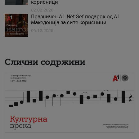
корисници
02.02.2026
Празничен A1 Net Sеf подарок од А1
Македонија за сите корисници
04.12.2025
Слични содржини