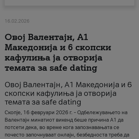
За нас
16.02.2026
#ПодобарОнлајн
Овој Валентајн, A1
Македонија и 6 скопски
кафулиња ја отворија
темата за safe dating
Овој Валентајн, A1 Македонија и 6
скопски кафулиња ја отворија
темата за safe dating
Скопје, 16 февруари 2026 г. – Одбележувањето на
Валентајн минатиот викенд беше причина А1 да
потсети дека, во време кога запознавањата се
почесто започнуваат онлајн, безбедноста треба да