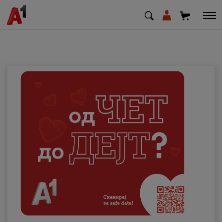
МК
EN
SQ
Приватни
Деловни
Поддршка
Надополни кредит
Плати сметка