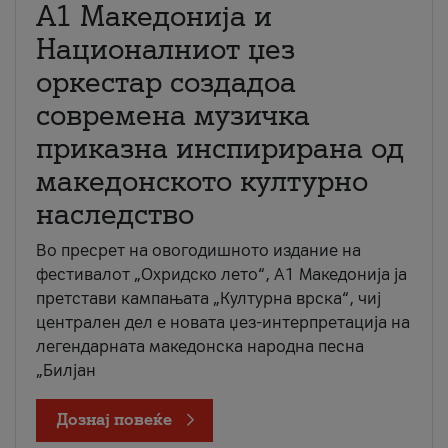
А1 Македонија и
Националниот џез
оркестар создадоа
современа музичка
приказна инспирирана од
македонското културно
наследство
Во пресрет на овогодишното издание на
фестивалот „Охридско лето“, А1 Македонија ја
претстави кампањата „Културна врска“, чиј
централен дел е новата џез-интерпретација на
легендарната македонска народна песна
„Билјан
Дознај повеќе