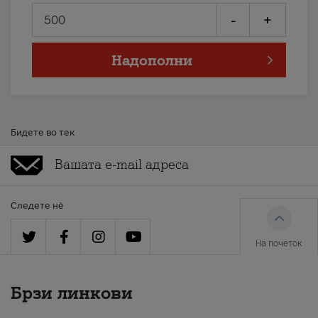
-
+
Надополни
Бидете во тек
Следете нè
На почеток
Брзи линкови