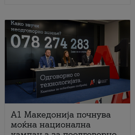
A1 Македонија почнува
моќна национална
кампања за поодговорно