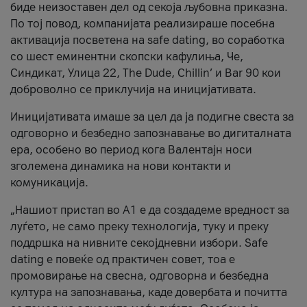
биде неизоставен дел од секоја љубовна приказна.
По тој повод, компанијата реализираше посебна
активација посветена на safe dating, во соработка
со шест еминентни скопски кафулиња, Че,
Синдикат, Улица 22, The Dude, Chillin’ и Bar 90 кои
доброволно се приклучија на иницијативата.
Иницијативата имаше за цел да ја подигне свеста за
одговорно и безбедно запознавање во дигиталната
ера, особено во период кога Валентајн носи
зголемена динамика на нови контакти и
комуникација.
„Нашиот пристап во А1 е да создадеме вредност за
луѓето, не само преку технологија, туку и преку
поддршка на нивните секојдневни избори. Safe
dating е повеќе од практичен совет, тоа е
промовирање на свесна, одговорна и безбедна
култура на запознавања, каде довербата и почитта