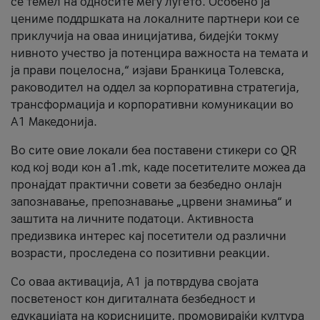
се темел на односите меѓу луѓето. Особено ја
цениме поддршката на локалните партнери кои се
приклучија на оваа иницијатива, бидејќи токму
нивното учество ја потенцира важноста на темата и
ја прави поцелосна,“ изјави Бранкица Толевска,
раководител на оддел за корпоративна стратегија,
трансформација и корпоративни комуникации во
А1 Македонија.
Во сите овие локали беа поставени стикери со QR
код кој води кон a1.mk, каде посетителите можеа да
пронајдат практични совети за безбедно онлајн
запознавање, препознавање „црвени знамиња“ и
заштита на личните податоци. Активноста
предизвика интерес кај посетители од различни
возрасти, проследена со позитивни реакции.
Со оваа активација, А1 ја потврдува својата
посветеност кон дигиталната безбедност и
едукацијата на корисниците, промовирајќи култура