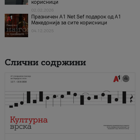
корисници
02.02.2026
Празничен A1 Net Sеf подарок од А1
Македонија за сите корисници
04.12.2025
Слични содржини