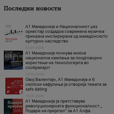
Последни новости
А1 Македонија и Националниот џез
оркестар создадоа современа музичка
приказна инспирирана од македонското
културно наследство
03.07.2026
A1 Македонија почнува моќна
национална кампања за поодговорно
користење на технологијата во
сообраќајот
18.05.2026
Овој Валентајн, A1 Македонија и 6
скопски кафулиња ја отворија темата за
safe dating
16.02.2026
А1 Македонија ја претставува
револуционерната функционалност „
Подари на пријател“ за А1 Алфа