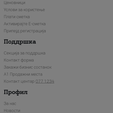
Ценовници
Услови за користење
Плати сметка
Активирајте Е-сметка
Припејд регистрација
Поддршка
Секција за поддршка
Контакт форма
Закажи бизнис состанок
A1 Продажни места
Контакт центар
077 1234
Профил
За нас
Новости