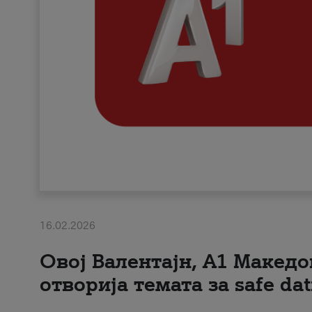
16.02.2026
Овој Валентајн, A1 Македо
отворија темата за safe dat