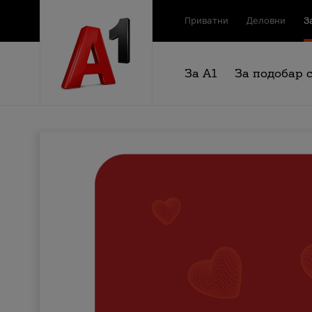
Приватни
Деловни
З
За А1
За подобар 