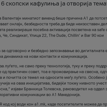
 6 скопски кафулиња ја отворија тема
а Валентајн минатиот викенд беше причина А1 да потсет
ваат онлајн, безбедноста треба да биде неизоставен дел
ата реализираше посебна активација посветена на safe d
е, Синдикат, Улица 22, The Dude, Chillin’ и Bar 90 кои
а за одговорно и безбедно запознавање во дигиталната 
на динамика на нови контакти и комуникација.
а луѓето, не само преку технологија, туку и преку подд
ќе од практичен совет, тоа е промовирање на свесна, од
а и почитта се темел на односите меѓу луѓето. Особено 
чија на оваа иницијатива, бидејќи токму нивното учест
сна,“ изјави Бранкица Толевска, раководител на оддел 
поративни комуникации во А1 Македонија.
R код кој води кон a1.mk, каде посетителите можеа да п