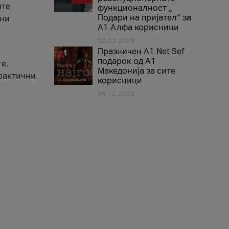
ите
функционалност „
Подари на пријател“ за
вни
А1 Алфа корисници
02.02.2026
Празничен A1 Net Sеf
подарок од А1
е.
Македонија за сите
практични
корисници
04.12.2025