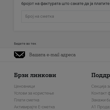
бројот на фактурата што сакате да ја платите
Број на сметка
Бидете во тек
Брзи линкови
Подд
Ценовници
Секција 
Услови за користење
Контакт 
Плати сметка
Закажи б
Активирајте Е-сметка
A1 Прода