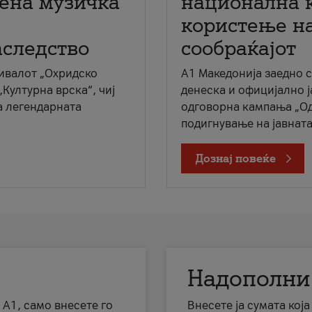
мена музичка
национална 
користење на
аследство
сообраќајот
ивалот „Охридско
A1 Македонија заедно 
„Културна врска“, чиј
денеска и официјално 
а легендарната
одговорна кампања „Од
подигнување на јавната 
Дознај повеќе
Надополни
 А1, само внесете го
Внесете ја сумата кој