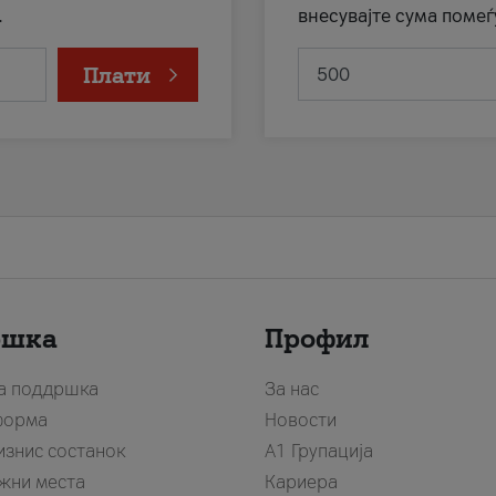
.
внесувајте сума помеѓ
Плати
ршка
Профил
за поддршка
За нас
форма
Новости
изнис состанок
А1 Групација
жни места
Кариера