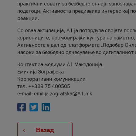
практични совети за безбедно онлајн запознава
податоци. Активноста предизвика интерес кај п
реакции.
Со оваа активација, А1 ја потврдува својата пос
корисниците, промовирајќи култура на паметно,
Активноста е дел од платформата „Подобар Онла
насоки за безбедно однесување во дигиталниот 
Контакт за медиуми А1 Македонија:
Емилија Зографска
Корпоративни комуникации
тел. ++389 75 400505
e-mail: emilija.zografska@A1.mk
Назад