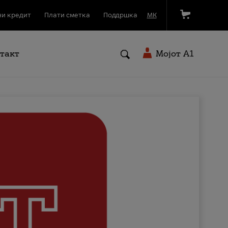
и кредит
Плати сметка
Поддршка
МК
такт
Мојот A1