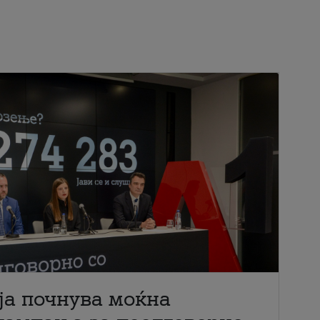
ја почнува моќна