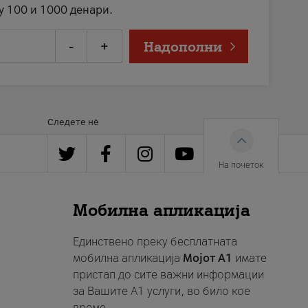
у 100 и 1000 денари.
-
+
Надополни
Следете нè
На почеток
Мобилна апликација
Единствено преку бесплатната
мобилна апликација
Мојот A1
имате
пристап до сите важни информации
за Вашите A1 услуги, во било кое
време.