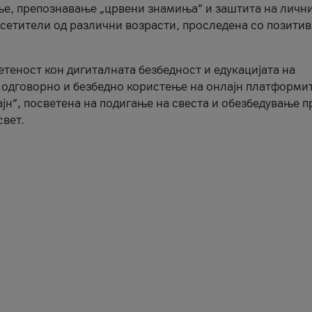
ње, препознавање „црвени знамиња“ и заштита на личн
осетители од различни возрасти, проследена со позити
ветеност кон дигиталната безбедност и едукацијата на
 одговорно и безбедно користење на онлајн платформит
јн“, посветена на подигање на свеста и обезбедување 
свет.