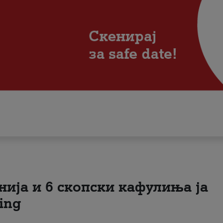
нија и 6 скопски кафулиња ја
ing