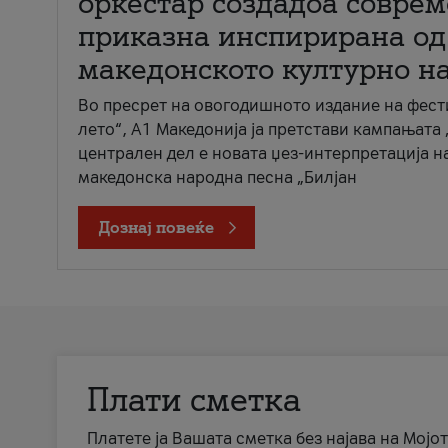
оркестар создадоа совре
приказна инспирирана од
македонското културно н
Во пресрет на овогодишното издание на фест
лето“, А1 Македонија ја претстави кампањата 
централен дел е новата џез-интерпретација н
македонска народна песна „Билјан
Дознај повеќе
Плати сметка
Платете ја Вашата сметка без најава на Мојот