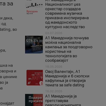
та за
Националниот џез
оркестар создадоа
современа музичка
приказна инспирирана
и дека,
од македонското
 од
културно наследство
ating, во
03.07.2026
A1 Македонија почнува
моќна национална
кампања за поодговорно
ера,
користење на
технологијата во
сообраќајот
ршка на
18.05.2026
говорна и
Овој Валентајн, A1
Македонија и 6 скопски
ја цениме
кафулиња ја отворија
во ја
темата за safe dating
за
16.02.2026
А1 Македонија ја
претставува
ронајдат
револуционерната