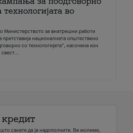
кампања за поодговорно
 технологијата во
со Министерството за внатрешни работи
ја претставија националната општествено
говорно со технологијата“, насочена кон
свест...
 кредит
а што сакате да ја надополните. Ве молиме,