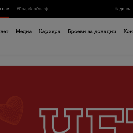
а нас
#ПодобарОнлајн
Надополн
свет
Медиа
Кариера
Броеви за донации
Кон