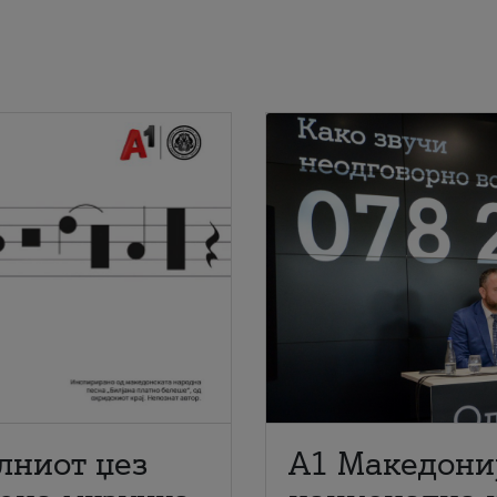
лниот џез
A1 Македони