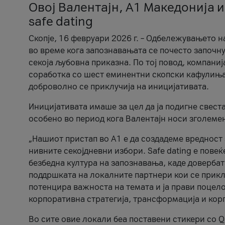
Овој Валентајн, A1 Македонија и
safe dating
Скопје, 16 февруари 2026 г. – Одбележувањето н
во време кога запознавањата се почесто започну
секоја љубовна приказна. По тој повод, компаниј
соработка со шест еминентни скопски кафулиња, Ч
доброволно се приклучија на иницијативата.
Иницијативата имаше за цел да ја подигне свест
особено во период кога Валентајн носи зголеме
„Нашиот пристап во А1 е да создадеме вредност з
нивните секојдневни избори. Safe dating е пове
безбедна култура на запознавања, каде довербат
поддршката на локалните партнери кои се приклу
потенцира важноста на темата и ја прави поцело
корпоративна стратегија, трансформација и кор
Во сите овие локали беа поставени стикери со Q