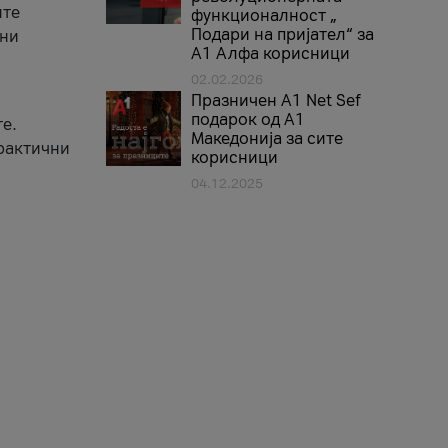
ите
функционалност „
Подари на пријател“ за
вни
А1 Алфа корисници
02.02.2026
Празничен A1 Net Sеf
подарок од А1
е.
Македонија за сите
практични
корисници
04.12.2025