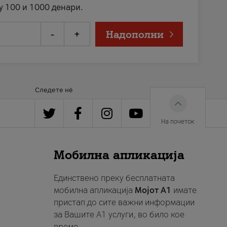
у 100 и 1000 денари.
-
+
Надополни
Следете нè
На почеток
Мобилна апликација
Единствено преку бесплатната
мобилна апликација
Мојот A1
имате
пристап до сите важни информации
за Вашите A1 услуги, во било кое
време.