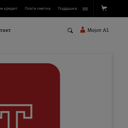
и кредит
Плати сметка
Поддршка
МК
такт
Мојот A1