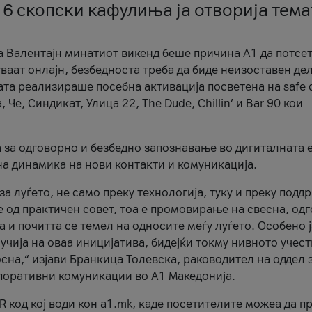
 6 скопски кафулиња ја отворија тема
а Валентајн минатиот викенд беше причина А1 да потсет
ваат онлајн, безбедноста треба да биде неизоставен дел
ата реализираше посебна активација посветена на safe d
е, Синдикат, Улица 22, The Dude, Chillin’ и Bar 90 кои
а за одговорно и безбедно запознавање во дигиталната 
на динамика на нови контакти и комуникација.
а луѓето, не само преку технологија, туку и преку подд
ќе од практичен совет, тоа е промовирање на свесна, од
а и почитта се темел на односите меѓу луѓето. Особено 
чија на оваа иницијатива, бидејќи токму нивното учест
сна,“ изјави Бранкица Толевска, раководител на оддел 
поративни комуникации во А1 Македонија.
R код кој води кон a1.mk, каде посетителите можеа да п