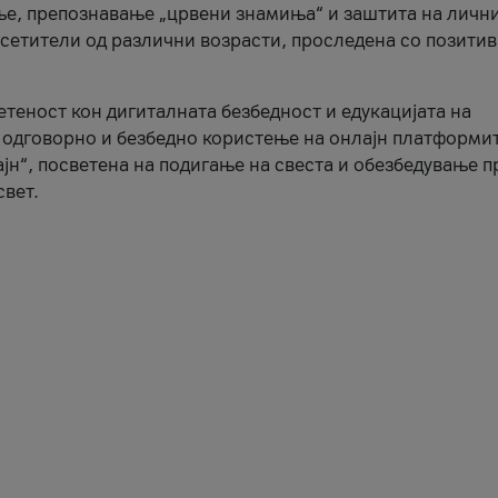
ње, препознавање „црвени знамиња“ и заштита на личн
осетители од различни возрасти, проследена со позити
ветеност кон дигиталната безбедност и едукацијата на
 одговорно и безбедно користење на онлајн платформит
јн“, посветена на подигање на свеста и обезбедување 
свет.