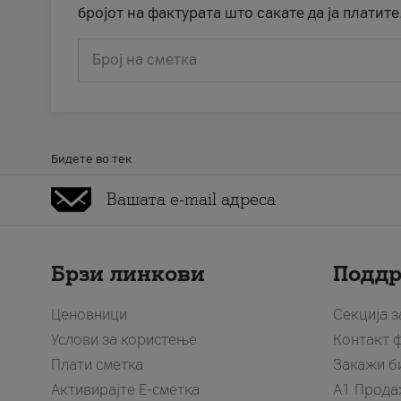
бројот на фактурата што сакате да ја платите
Број на сметка
Бидете во тек
Брзи линкови
Подд
Ценовници
Секција 
Услови за користење
Контакт 
Плати сметка
Закажи б
Активирајте Е-сметка
A1 Прода