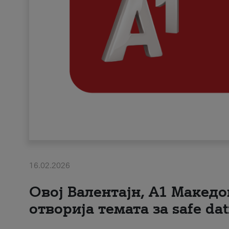
16.02.2026
Овој Валентајн, A1 Македо
отворија темата за safe dat