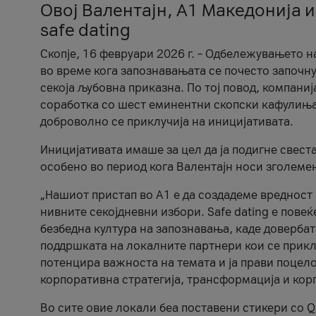
Овој Валентајн, A1 Македонија и
safe dating
Скопје, 16 февруари 2026 г. – Одбележувањето н
во време кога запознавањата се почесто започну
секоја љубовна приказна. По тој повод, компаниј
соработка со шест еминентни скопски кафулиња, Ч
доброволно се приклучија на иницијативата.
Иницијативата имаше за цел да ја подигне свест
особено во период кога Валентајн носи зголеме
„Нашиот пристап во А1 е да создадеме вредност з
нивните секојдневни избори. Safe dating е пове
безбедна култура на запознавања, каде довербат
поддршката на локалните партнери кои се приклу
потенцира важноста на темата и ја прави поцело
корпоративна стратегија, трансформација и кор
Во сите овие локали беа поставени стикери со Q