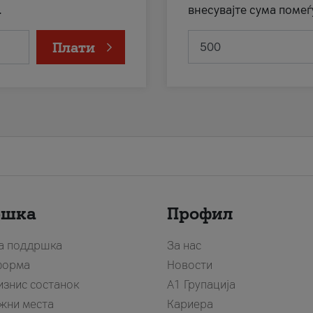
.
внесувајте сума помеѓ
Плати
ршка
Профил
за поддршка
За нас
форма
Новости
изнис состанок
А1 Групација
жни места
Кариера