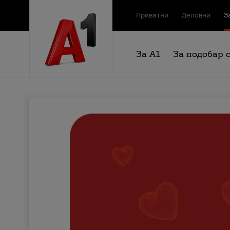
Приватни
Деловни
З
За А1
За подобар 