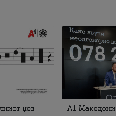
лниот џез
A1 Македони