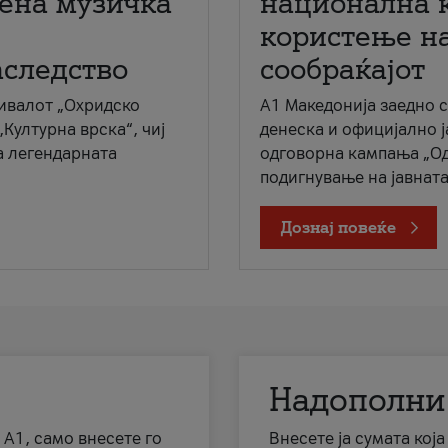
мена музичка
национална 
користење на
аследство
сообраќајот
ивалот „Охридско
A1 Македонија заедно 
„Културна врска“, чиј
денеска и официјално 
а легендарната
одговорна кампања „Од
подигнување на јавната 
Дознај повеќе
Надополни
 А1, само внесете го
Внесете ја сумата кој