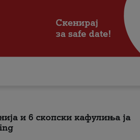
нија и 6 скопски кафулиња ја
ing