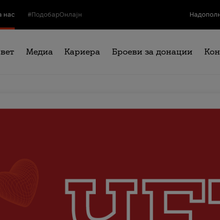
а нас
#ПодобарОнлајн
Надополн
свет
Медиа
Кариера
Броеви за донации
Кон