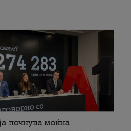
ја почнува моќна