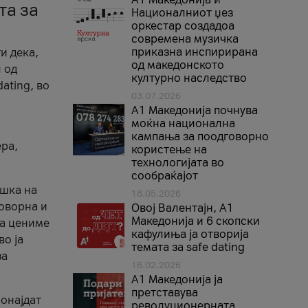
та за
Националниот џез
оркестар создадоа
современа музичка
приказна инспирирана
и дека,
од македонското
 од
културно наследство
ating, во
03.07.2026
A1 Македонија почнува
моќна национална
кампања за поодговорно
ера,
користење на
технологијата во
сообраќајот
ршка на
18.05.2026
говорна и
Овој Валентајн, A1
Македонија и 6 скопски
ја цениме
кафулиња ја отворија
во ја
темата за safe dating
за
16.02.2026
А1 Македонија ја
претставува
ронајдат
револуционерната