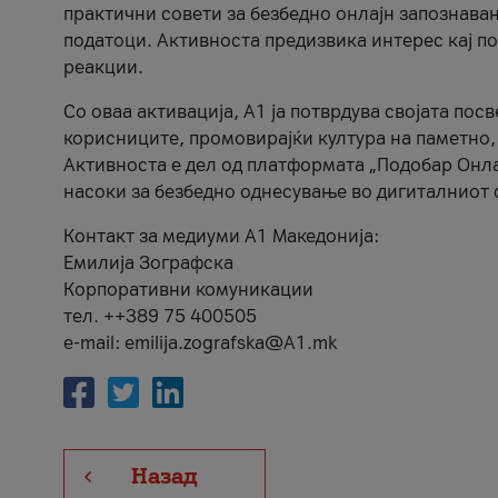
практични совети за безбедно онлајн запознава
податоци. Активноста предизвика интерес кај п
реакции.
Со оваа активација, А1 ја потврдува својата пос
корисниците, промовирајќи култура на паметно,
Активноста е дел од платформата „Подобар Онла
насоки за безбедно однесување во дигиталниот 
Контакт за медиуми А1 Македонија:
Емилија Зографска
Корпоративни комуникации
тел. ++389 75 400505
e-mail: emilija.zografska@A1.mk
Назад