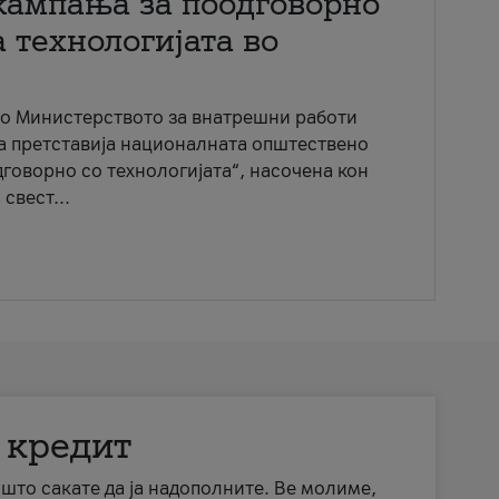
кампања за поодговорно
 технологијата во
со Министерството за внатрешни работи
ја претставија националната општествено
говорно со технологијата“, насочена кон
свест...
 кредит
а што сакате да ја надополните. Ве молиме,