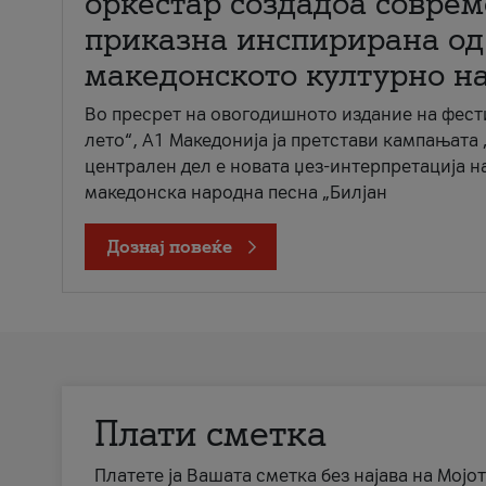
оркестар создадоа совре
приказна инспирирана од
македонското културно н
Во пресрет на овогодишното издание на фест
лето“, А1 Македонија ја претстави кампањата 
централен дел е новата џез-интерпретација н
македонска народна песна „Билјан
Дознај повеќе
Плати сметка
Платете ја Вашата сметка без најава на Мојот