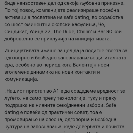
биде неизоставен дел од секоја љубовна приказна.
По тој повод, компанијата реализираше посебна
активација посветена на safe dating, во соработка
со шест еминентни скопски кафулиња, Че,
Синдикат, Улица 22, The Dude, Chillin’ и Bar 90 кои
доброволно се приклучија на иницијативата.
Иницијативата имаше за цел да ја подигне свеста за
одговорно и безбедно запознавање во дигиталната
ера, особено во период кога Валентајн носи
зголемена динамика на нови контакти и
комуникација.
„Нашиот пристап во А1 е да создадеме вредност за
луѓето, не само преку технологија, туку и преку
поддршка на нивните секојдневни избори. Safe
dating е повеќе од практичен совет, тоа е
промовирање на свесна, одговорна и безбедна
култура на запознавања, каде довербата и почитта