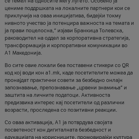
се темел на односите меѓу луѓето. Особено ја
цениме поддршката на локалните партнери кои се
приклучија на оваа иницијатива, бидејќи токму
нивното учество ја потенцира важноста на темата и
ја прави поцелосна,“ изјави Бранкица Толевска,
раководител на оддел за корпоративна стратегија,
трансформација и корпоративни комуникации во
А1 Македонија.
Во сите овие локали беа поставени стикери со QR
код кој води кон a1.mk, каде посетителите можеа да
пронајдат практични совети за безбедно онлајн
запознавање, препознавање „црвени знамиња“ и
заштита на личните податоци. Активноста
предизвика интерес кај посетители од различни
возрасти, проследена со позитивни реакции.
Со оваа активација, А1 ја потврдува својата
посветеност кон дигиталната безбедност и
едукацијата на корисниците, промовирајќи култура