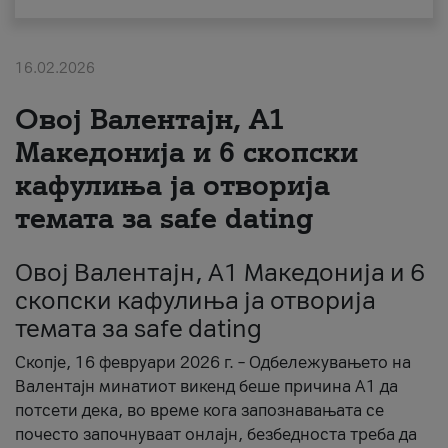
За нас
16.02.2026
#ПодобарОнлајн
Овој Валентајн, A1
Македонија и 6 скопски
кафулиња ја отворија
темата за safe dating
Овој Валентајн, A1 Македонија и 6
скопски кафулиња ја отворија
темата за safe dating
Скопје, 16 февруари 2026 г. – Одбележувањето на
Валентајн минатиот викенд беше причина А1 да
потсети дека, во време кога запознавањата се
почесто започнуваат онлајн, безбедноста треба да