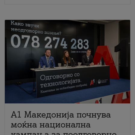
A1 Македонија почнува
моќна национална
кампања за поодговорно