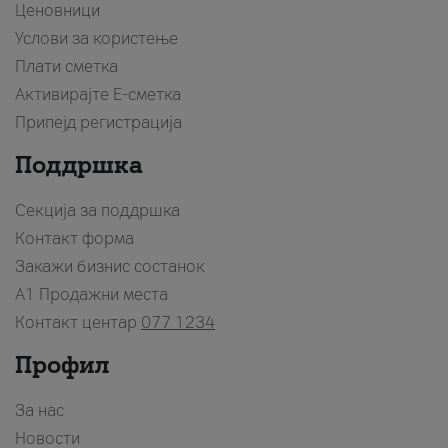
Ценовници
Услови за користење
Плати сметка
Активирајте Е-сметка
Припејд регистрација
Поддршка
Секција за поддршка
Контакт форма
Закажи бизнис состанок
A1 Продажни места
Контакт центар
077 1234
Профил
За нас
Новости