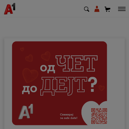
МК
EN
SQ
Приватни
Деловни
Поддршка
Надополни кредит
Плати сметка