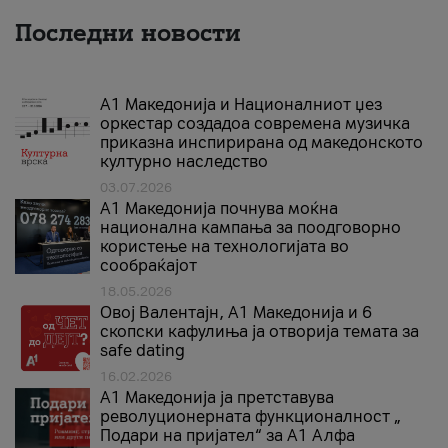
Последни новости
А1 Македонија и Националниот џез
оркестар создадоа современа музичка
приказна инспирирана од македонското
културно наследство
03.07.2026
A1 Македонија почнува моќна
национална кампања за поодговорно
користење на технологијата во
сообраќајот
18.05.2026
Овој Валентајн, A1 Македонија и 6
скопски кафулиња ја отворија темата за
safe dating
16.02.2026
А1 Македонија ја претставува
револуционерната функционалност „
Подари на пријател“ за А1 Алфа