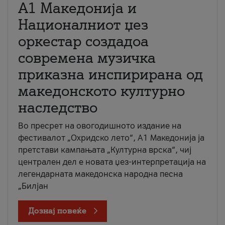
А1 Македонија и
Националниот џез
оркестар создадоа
современа музичка
приказна инспирирана од
македонското културно
наследство
Во пресрет на овогодишното издание на
фестивалот „Охридско лето“, А1 Македонија ја
претстави кампањата „Културна врска“, чиј
централен дел е новата џез-интерпретација на
легендарната македонска народна песна
„Билјан
Дознај повеќе