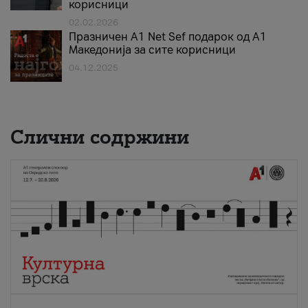
корисници
02.02.2026
Празничен A1 Net Sеf подарок од А1
Македонија за сите корисници
04.12.2025
Слични содржини