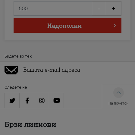
-
+
Надополни
Бидете во тек
Следете нè
На почеток
Брзи линкови