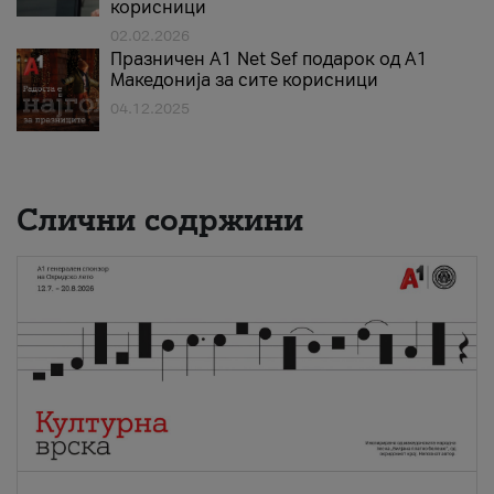
корисници
02.02.2026
Празничен A1 Net Sеf подарок од А1
Македонија за сите корисници
04.12.2025
Слични содржини