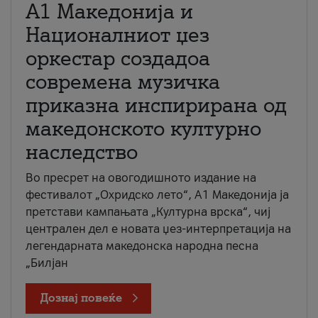
А1 Македонија и
Националниот џез
оркестар создадоа
современа музичка
приказна инспирирана од
македонското културно
наследство
Во пресрет на овогодишното издание на
фестивалот „Охридско лето“, А1 Македонија ја
претстави кампањата „Културна врска“, чиј
централен дел е новата џез-интерпретација на
легендарната македонска народна песна
„Билјан
Дознај повеќе