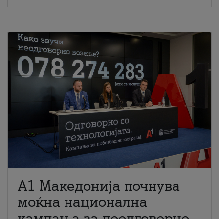
A1 Македонија почнува
моќна национална
кампања за поодговорно