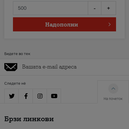
-
+
Надополни
Бидете во тек
Следете нè
На почеток
Брзи линкови