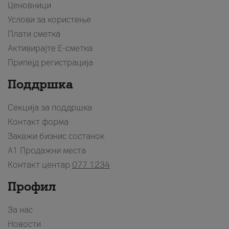
Ценовници
Услови за користење
Плати сметка
Активирајте Е-сметка
Припејд регистрација
Поддршка
Секција за поддршка
Контакт форма
Закажи бизнис состанок
A1 Продажни места
Контакт центар
077 1234
Профил
За нас
Новости