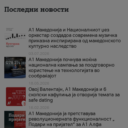
Последни новости
А1 Македонија и Националниот џез
оркестар создадоа современа музичка
приказна инспирирана од македонското
културно наследство
03.07.2026
A1 Македонија почнува моќна
национална кампања за поодговорно
користење на технологијата во
сообраќајот
18.05.2026
Овој Валентајн, A1 Македонија и 6
скопски кафулиња ја отворија темата за
safe dating
16.02.2026
А1 Македонија ја претставува
револуционерната функционалност „
Подари на пријател“ за А1 Алфа