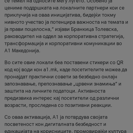
се темел на односите меѓу луѓето. Особено ја
цениме поддршката на локалните партнери кои се
приклучија на оваа иницијатива, бидејќи токму
нивното учество ја потенцира важноста на темата и
ја прави поцелосна,“ изјави Бранкица Толевска,
раководител на оддел за корпоративна стратегија,
трансформација и корпоративни комуникации во
А1 Македонија.
Во сите овие локали беа поставени стикери со QR
код кој води кон a1.mk, каде посетителите можеа да
пронајдат практични совети за безбедно онлајн
запознавање, препознавање „црвени знамиња“ и
заштита на личните податоци. Активноста
предизвика интерес кај посетители од различни
возрасти, проследена со позитивни реакции.
Со оваа активација, А1 ја потврдува својата
посветеност кон дигиталната безбедност и
едукацијата на корисниците, промовирајќи култура