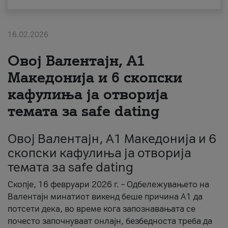
За нас
16.02.2026
#ПодобарОнлајн
Овој Валентајн, A1
Македонија и 6 скопски
кафулиња ја отворија
темата за safe dating
Овој Валентајн, A1 Македонија и 6
скопски кафулиња ја отворија
темата за safe dating
Скопје, 16 февруари 2026 г. – Одбележувањето на
Валентајн минатиот викенд беше причина А1 да
потсети дека, во време кога запознавањата се
почесто започнуваат онлајн, безбедноста треба да