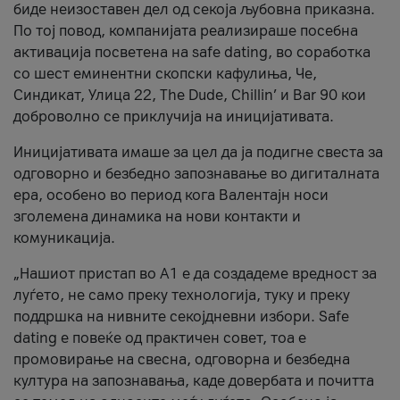
биде неизоставен дел од секоја љубовна приказна.
По тој повод, компанијата реализираше посебна
активација посветена на safe dating, во соработка
со шест еминентни скопски кафулиња, Че,
Синдикат, Улица 22, The Dude, Chillin’ и Bar 90 кои
доброволно се приклучија на иницијативата.
Иницијативата имаше за цел да ја подигне свеста за
одговорно и безбедно запознавање во дигиталната
ера, особено во период кога Валентајн носи
зголемена динамика на нови контакти и
комуникација.
„Нашиот пристап во А1 е да создадеме вредност за
луѓето, не само преку технологија, туку и преку
поддршка на нивните секојдневни избори. Safe
dating е повеќе од практичен совет, тоа е
промовирање на свесна, одговорна и безбедна
култура на запознавања, каде довербата и почитта