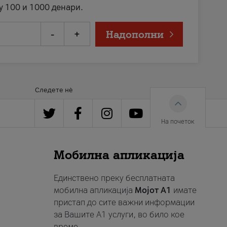
у 100 и 1000 денари.
-
+
Надополни
Следете нè
На почеток
Мобилна апликација
Единствено преку бесплатната
мобилна апликација
Мојот A1
имате
пристап до сите важни информации
за Вашите A1 услуги, во било кое
време.