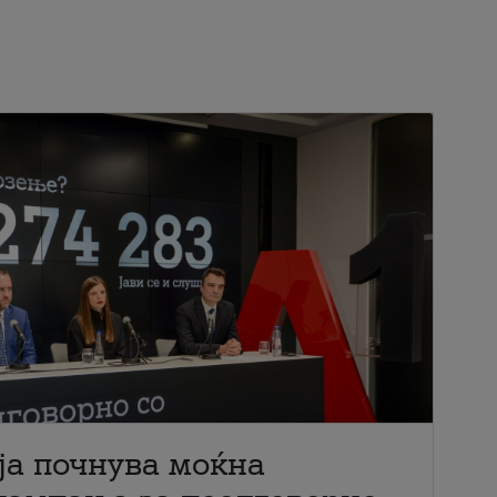
ја почнува моќна