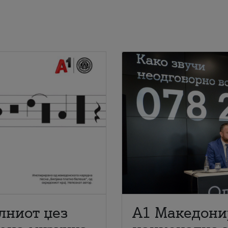
лниот џез
A1 Македони