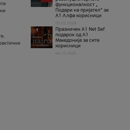
ите
функционалност „
Подари на пријател“ за
вни
А1 Алфа корисници
02.02.2026
Празничен A1 Net Sеf
подарок од А1
е.
Македонија за сите
практични
корисници
04.12.2025