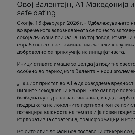
Овој Валентајн, A1 Македонија и
safe dating
Скопје, 16 февруари 2026 г. – Одбележувањето н
во време кога запознавањата се почесто започну
секоја љубовна приказна. По тој повод, компаниј
соработка со шест еминентни скопски кафулиња, Ч
доброволно се приклучија на иницијативата.
Иницијативата имаше за цел да ја подигне свест
особено во период кога Валентајн носи зголеме
„Нашиот пристап во А1 е да создадеме вредност з
нивните секојдневни избори. Safe dating е пове
безбедна култура на запознавања, каде довербат
поддршката на локалните партнери кои се приклу
потенцира важноста на темата и ја прави поцело
корпоративна стратегија, трансформација и кор
Во сите овие локали беа поставени стикери со Q