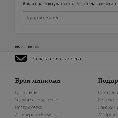
бројот на фактурата што сакате да ја платите
Број на сметка
Бидете во тек
Брзи линкови
Подд
Ценовници
Секција 
Услови за користење
Контакт 
Плати сметка
Закажи б
Активирајте Е-сметка
A1 Прода