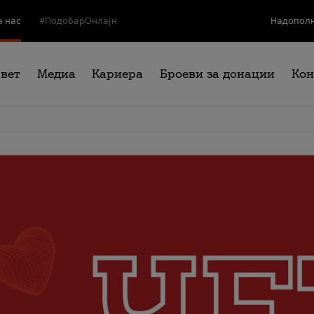
а нас
#ПодобарОнлајн
Надополн
свет
Медиа
Кариера
Броеви за донации
Кон