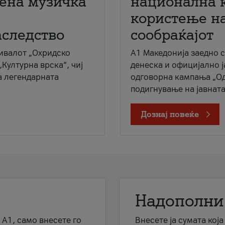
мена музичка
национална 
користење на
аследство
сообраќајот
ивалот „Охридско
A1 Македонија заедно 
„Културна врска“, чиј
денеска и официјално 
а легендарната
одговорна кампања „Од
подигнување на јавната 
Дознај повеќе
Надополни
 А1, само внесете го
Внесете ја сумата кој