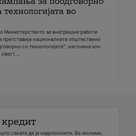
кампања за поодговорно
 технологијата во
со Министерството за внатрешни работи
ја претставија националната општествено
говорно со технологијата“, насочена кон
свест...
 кредит
а што сакате да ја надополните. Ве молиме,