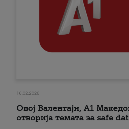
16.02.2026
Овој Валентајн, A1 Македо
отворија темата за safe dat