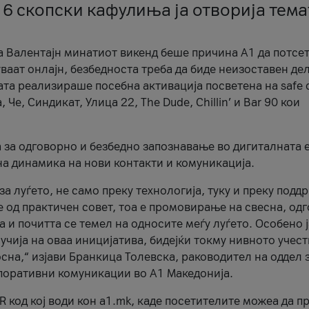
 6 скопски кафулиња ја отворија тема
а Валентајн минатиот викенд беше причина А1 да потсет
ваат онлајн, безбедноста треба да биде неизоставен дел
ата реализираше посебна активација посветена на safe d
е, Синдикат, Улица 22, The Dude, Chillin’ и Bar 90 кои
а за одговорно и безбедно запознавање во дигиталната 
на динамика на нови контакти и комуникација.
а луѓето, не само преку технологија, туку и преку подд
ќе од практичен совет, тоа е промовирање на свесна, од
а и почитта се темел на односите меѓу луѓето. Особено 
чија на оваа иницијатива, бидејќи токму нивното учест
сна,“ изјави Бранкица Толевска, раководител на оддел 
поративни комуникации во А1 Македонија.
R код кој води кон a1.mk, каде посетителите можеа да п