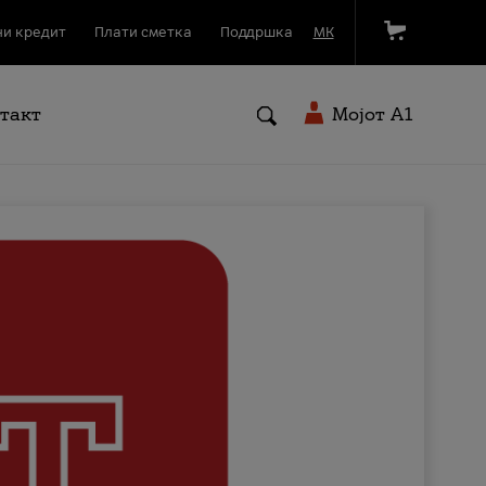
и кредит
Плати сметка
Поддршка
МК
такт
Мојот A1