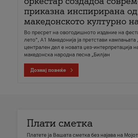
оркестар создадоа совре
приказна инспирирана од
македонското културно н
Во пресрет на овогодишното издание на фест
лето“, А1 Македонија ја претстави кампањата 
централен дел е новата џез-интерпретација н
македонска народна песна „Билјан
Дознај повеќе
Плати сметка
Платете ја Вашата сметка без најава на Мојот