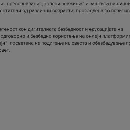
ње, препознавање „црвени знамиња“ и заштита на личн
осетители од различни возрасти, проследена со позити
ветеност кон дигиталната безбедност и едукацијата на
 одговорно и безбедно користење на онлајн платформит
јн“, посветена на подигање на свеста и обезбедување 
свет.