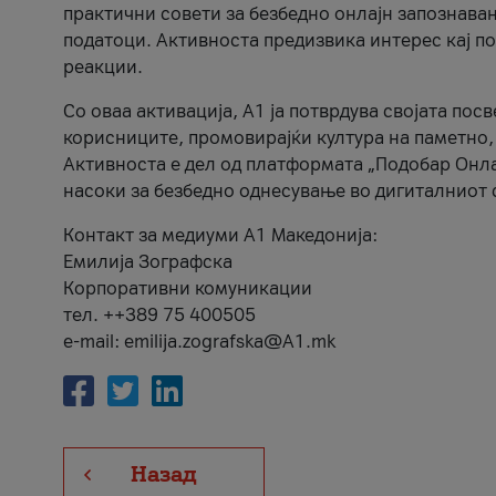
практични совети за безбедно онлајн запознава
податоци. Активноста предизвика интерес кај п
реакции.
Со оваа активација, А1 ја потврдува својата пос
корисниците, промовирајќи култура на паметно,
Активноста е дел од платформата „Подобар Онла
насоки за безбедно однесување во дигиталниот 
Контакт за медиуми А1 Македонија:
Емилија Зографска
Корпоративни комуникации
тел. ++389 75 400505
e-mail: emilija.zografska@A1.mk
Назад