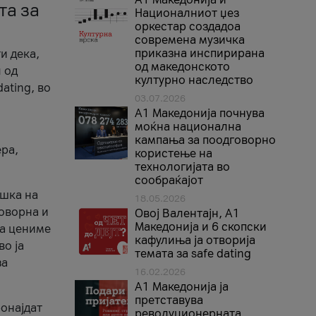
та за
Националниот џез
оркестар создадоа
современа музичка
приказна инспирирана
и дека,
од македонското
 од
културно наследство
ating, во
03.07.2026
A1 Македонија почнува
моќна национална
кампања за поодговорно
ера,
користење на
технологијата во
сообраќајот
ршка на
18.05.2026
говорна и
Овој Валентајн, A1
Македонија и 6 скопски
ја цениме
кафулиња ја отворија
во ја
темата за safe dating
за
16.02.2026
А1 Македонија ја
претставува
ронајдат
револуционерната