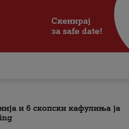
нија и 6 скопски кафулиња ја
ing