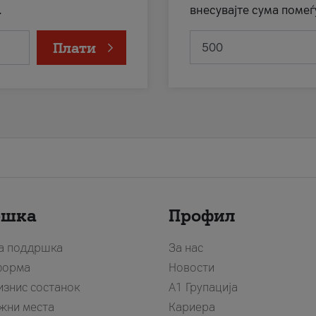
.
внесувајте сума помеѓ
Плати
ршка
Профил
за поддршка
За нас
форма
Новости
изнис состанок
А1 Групација
жни места
Кариера