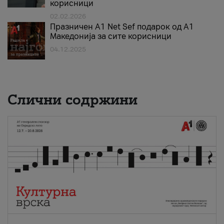
корисници
02.02.2026
Празничен A1 Net Sеf подарок од А1
Македонија за сите корисници
04.12.2025
Слични содржини