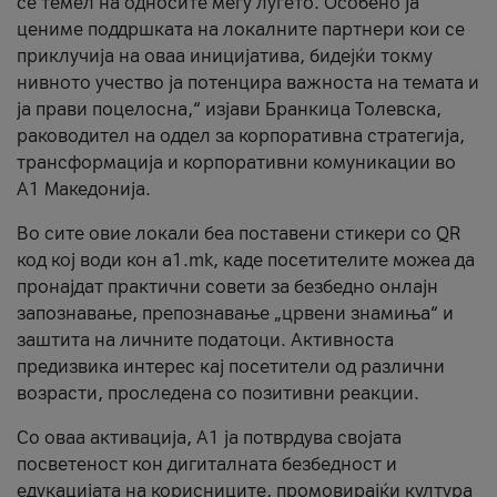
се темел на односите меѓу луѓето. Особено ја
цениме поддршката на локалните партнери кои се
приклучија на оваа иницијатива, бидејќи токму
нивното учество ја потенцира важноста на темата и
ја прави поцелосна,“ изјави Бранкица Толевска,
раководител на оддел за корпоративна стратегија,
трансформација и корпоративни комуникации во
А1 Македонија.
Во сите овие локали беа поставени стикери со QR
код кој води кон a1.mk, каде посетителите можеа да
пронајдат практични совети за безбедно онлајн
запознавање, препознавање „црвени знамиња“ и
заштита на личните податоци. Активноста
предизвика интерес кај посетители од различни
возрасти, проследена со позитивни реакции.
Со оваа активација, А1 ја потврдува својата
посветеност кон дигиталната безбедност и
едукацијата на корисниците, промовирајќи култура