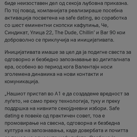
биде неизоставен дел од секоја љубовна приказна.
По тој повод, компанијата реализираше посебна
активација посветена на safe dating, во соработка
со шест еминентни скопски кафулиња, Че,
Синдикат, Улица 22, The Dude, Chillin’ и Bar 90 кои
доброволно се приклучија на иницијативата.
Иницијативата имаше за цел да ја подигне свеста за
одговорно и безбедно запознавање во дигиталната
ера, особено во период кога Валентајн носи
зголемена динамика на нови контакти и
комуникација.
„Нашиот пристап во А1 е да создадеме вредност за
луѓето, не само преку технологија, туку и преку
поддршка на нивните секојдневни избори. Safe
dating е повеќе од практичен совет, тоа е
промовирање на свесна, одговорна и безбедна
култура на запознавања, каде довербата и почитта