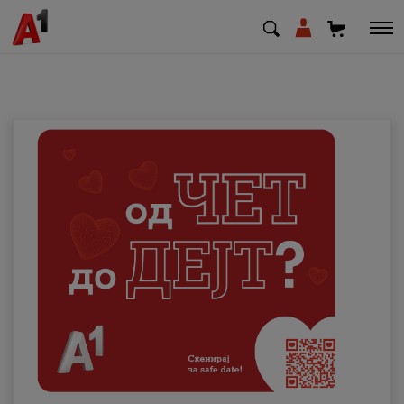
МК
EN
SQ
Приватни
Деловни
Поддршка
Надополни кредит
Плати сметка