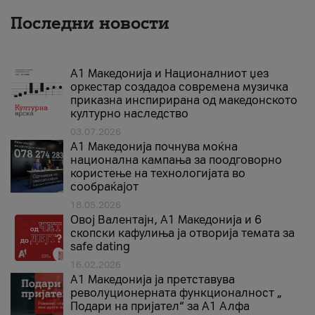
Последни новости
А1 Македонија и Националниот џез
оркестар создадоа современа музичка
приказна инспирирана од македонското
културно наследство
03.07.2026
A1 Македонија почнува моќна
национална кампања за поодговорно
користење на технологијата во
сообраќајот
18.05.2026
Овој Валентајн, A1 Македонија и 6
скопски кафулиња ја отворија темата за
safe dating
16.02.2026
А1 Македонија ја претставува
револуционерната функционалност „
Подари на пријател“ за А1 Алфа