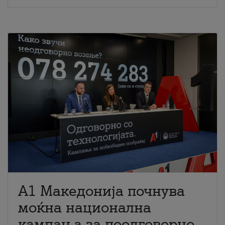
A1 Македонија почнува
моќна национална
кампања за поодговорно