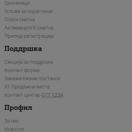
Ценовници
Услови за користење
Плати сметка
Активирајте Е-сметка
Припејд регистрација
Поддршка
Секција за поддршка
Контакт форма
Закажи бизнис состанок
A1 Продажни места
Контакт центар
077 1234
Профил
За нас
Новости