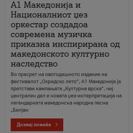
А1 Македонија и
Националниот џез
оркестар создадоа
современа музичка
приказна инспирирана од
македонското културно
наследство
Во пресрет на овогодишното издание на
фестивалот „Охридско лето“, А1 Македонија ја
претстави кампањата „Културна врска“, чиј
централен дел е новата џез-интерпретација на
легендарната македонска народна песна
„Билјан
Дознај повеќе