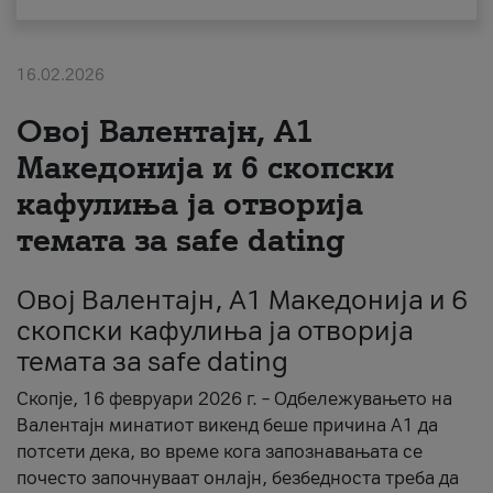
За нас
16.02.2026
#ПодобарОнлајн
Овој Валентајн, A1
Македонија и 6 скопски
кафулиња ја отворија
темата за safe dating
Овој Валентајн, A1 Македонија и 6
скопски кафулиња ја отворија
темата за safe dating
Скопје, 16 февруари 2026 г. – Одбележувањето на
Валентајн минатиот викенд беше причина А1 да
потсети дека, во време кога запознавањата се
почесто започнуваат онлајн, безбедноста треба да