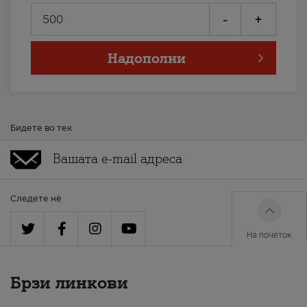
-
+
Надополни
Бидете во тек
Следете нè
На почеток
Брзи линкови