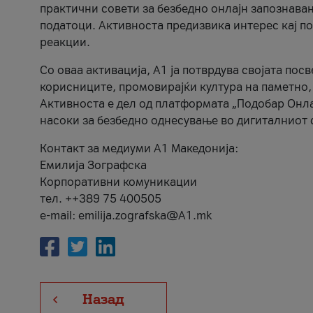
практични совети за безбедно онлајн запознава
податоци. Активноста предизвика интерес кај п
реакции.
Со оваа активација, А1 ја потврдува својата пос
корисниците, промовирајќи култура на паметно,
Активноста е дел од платформата „Подобар Онла
насоки за безбедно однесување во дигиталниот 
Контакт за медиуми А1 Македонија:
Емилија Зографска
Корпоративни комуникации
тел. ++389 75 400505
e-mail: emilija.zografska@A1.mk
Назад