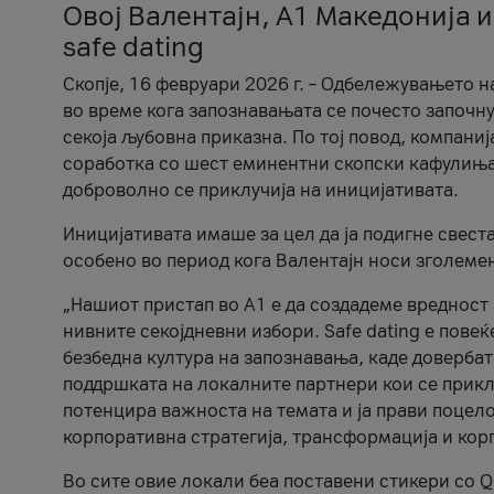
Овој Валентајн, A1 Македонија и
safe dating
Скопје, 16 февруари 2026 г. – Одбележувањето н
во време кога запознавањата се почесто започну
секоја љубовна приказна. По тој повод, компаниј
соработка со шест еминентни скопски кафулиња, Ч
доброволно се приклучија на иницијативата.
Иницијативата имаше за цел да ја подигне свест
особено во период кога Валентајн носи зголеме
„Нашиот пристап во А1 е да создадеме вредност з
нивните секојдневни избори. Safe dating е пове
безбедна култура на запознавања, каде довербат
поддршката на локалните партнери кои се приклу
потенцира важноста на темата и ја прави поцело
корпоративна стратегија, трансформација и кор
Во сите овие локали беа поставени стикери со Q