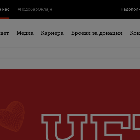
а нас
#ПодобарОнлајн
Надополн
свет
Медиа
Кариера
Броеви за донации
Кон