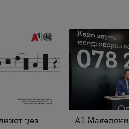
лниот џез
A1 Македони