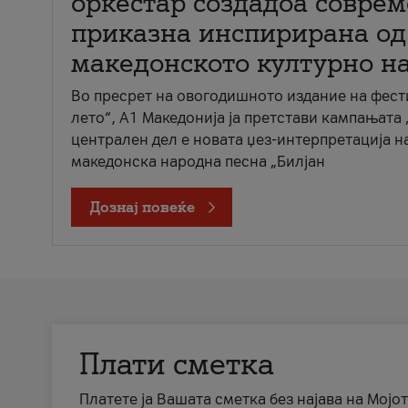
оркестар создадоа совре
приказна инспирирана од
македонското културно н
Во пресрет на овогодишното издание на фест
лето“, А1 Македонија ја претстави кампањата 
централен дел е новата џез-интерпретација н
македонска народна песна „Билјан
Дознај повеќе
Плати сметка
Платете ја Вашата сметка без најава на Мојот