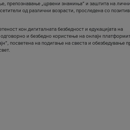
ње, препознавање „црвени знамиња“ и заштита на личн
осетители од различни возрасти, проследена со позити
ветеност кон дигиталната безбедност и едукацијата на
 одговорно и безбедно користење на онлајн платформит
јн“, посветена на подигање на свеста и обезбедување 
свет.