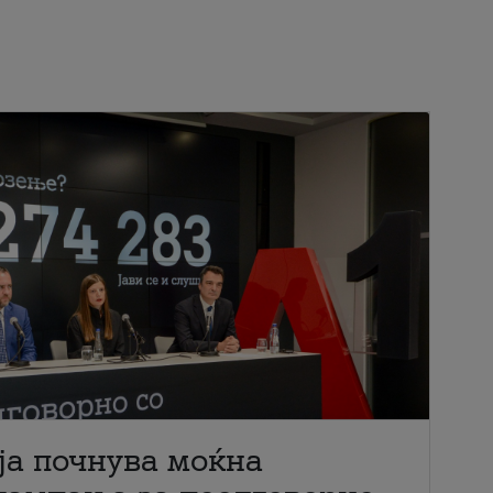
ја почнува моќна