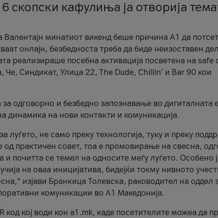
 6 скопски кафулиња ја отворија тема
а Валентајн минатиот викенд беше причина А1 да потсет
ваат онлајн, безбедноста треба да биде неизоставен дел
ата реализираше посебна активација посветена на safe d
е, Синдикат, Улица 22, The Dude, Chillin’ и Bar 90 кои
а за одговорно и безбедно запознавање во дигиталната 
на динамика на нови контакти и комуникација.
а луѓето, не само преку технологија, туку и преку подд
ќе од практичен совет, тоа е промовирање на свесна, од
а и почитта се темел на односите меѓу луѓето. Особено 
чија на оваа иницијатива, бидејќи токму нивното учест
сна,“ изјави Бранкица Толевска, раководител на оддел 
поративни комуникации во А1 Македонија.
R код кој води кон a1.mk, каде посетителите можеа да п