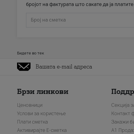
бројот на фактурата што сакате да ја платите
Број на сметка
Бидете во тек
Брзи линкови
Подд
Ценовници
Секција 
Услови за користење
Контакт 
Плати сметка
Закажи б
Активирајте Е-сметка
A1 Прода