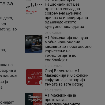
та за
Националниот џез
оркестар создадоа
современа музичка
приказна инспирирана
и дека,
од македонското
 од
културно наследство
ating, во
03.07.2026
A1 Македонија почнува
моќна национална
кампања за поодговорно
ера,
користење на
технологијата во
сообраќајот
ршка на
18.05.2026
говорна и
Овој Валентајн, A1
Македонија и 6 скопски
ја цениме
кафулиња ја отворија
во ја
темата за safe dating
за
16.02.2026
А1 Македонија ја
претставува
ронајдат
револуционерната