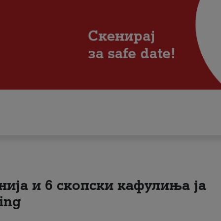
нија и 6 скопски кафулиња ја
ing