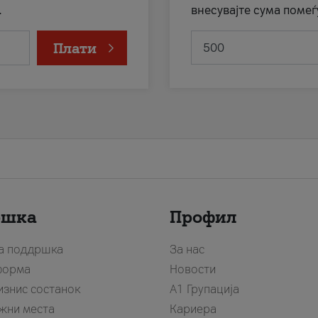
.
внесувајте сума помеѓ
Плати
ршка
Профил
за поддршка
За нас
форма
Новости
изнис состанок
А1 Групација
жни места
Кариера