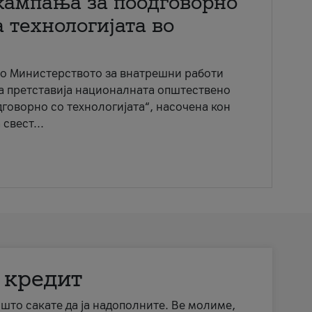
кампања за поодговорно
 технологијата во
со Министерството за внатрешни работи
ја претставија националната општествено
говорно со технологијата“, насочена кон
свест...
 кредит
а што сакате да ја надополните. Ве молиме,