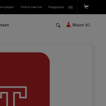
и кредит
Плати сметка
Поддршка
МК
такт
Мојот A1