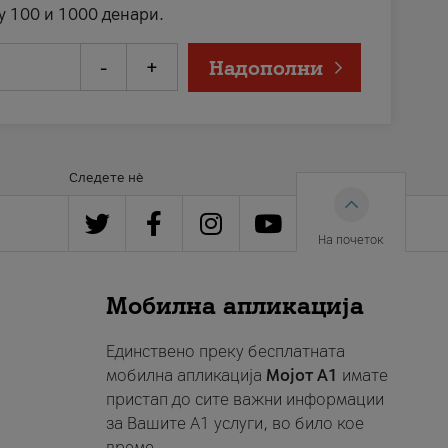
у 100 и 1000 денари.
-
+
Надополни
Следете нè
На почеток
Мобилна апликација
Единствено преку бесплатната
мобилна апликација
Мојот A1
имате
пристап до сите важни информации
за Вашите A1 услуги, во било кое
време.