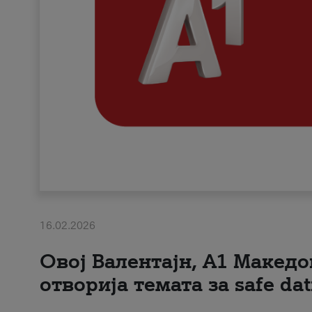
16.02.2026
Овој Валентајн, A1 Македо
отворија темата за safe dat