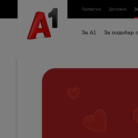
Приватни
Деловни
З
За А1
За подобар 