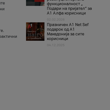
ите
функционалност „
Подари на пријател“ за
вни
А1 Алфа корисници
02.02.2026
Празничен A1 Net Sеf
подарок од А1
е.
Македонија за сите
практични
корисници
04.12.2025