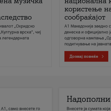
мена музичка
национална 
користење на
аследство
сообраќајот
ивалот „Охридско
A1 Македонија заедно 
„Културна врска“, чиј
денеска и официјално 
а легендарната
одговорна кампања „Од
подигнување на јавната 
Дознај повеќе
Надополни
 А1, само внесете го
Внесете ја сумата кој