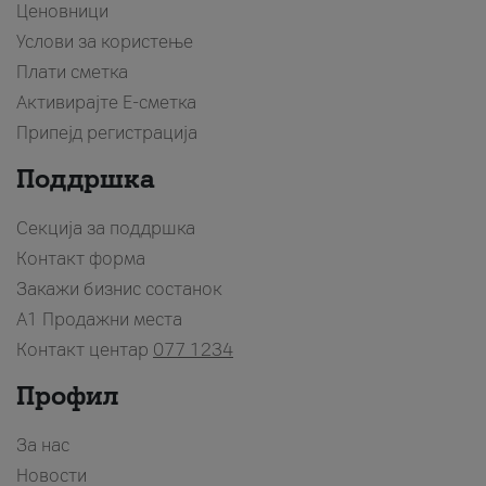
Ценовници
Услови за користење
Плати сметка
Активирајте Е-сметка
Припејд регистрација
Поддршка
Секција за поддршка
Контакт форма
Закажи бизнис состанок
A1 Продажни места
Контакт центар
077 1234
Профил
За нас
Новости