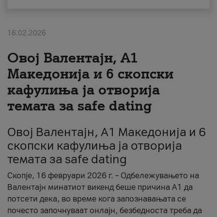
За нас
16.02.2026
#ПодобарОнлајн
Овој Валентајн, A1
Македонија и 6 скопски
кафулиња ја отворија
темата за safe dating
Овој Валентајн, A1 Македонија и 6
скопски кафулиња ја отворија
темата за safe dating
Скопје, 16 февруари 2026 г. – Одбележувањето на
Валентајн минатиот викенд беше причина А1 да
потсети дека, во време кога запознавањата се
почесто започнуваат онлајн, безбедноста треба да