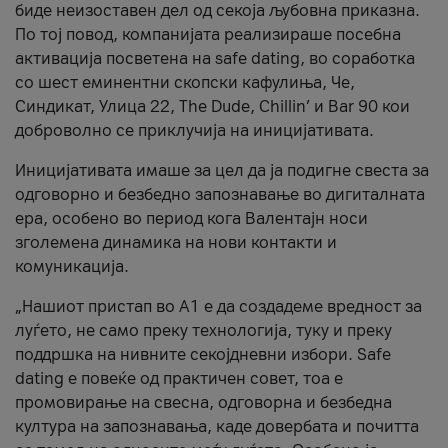
биде неизоставен дел од секоја љубовна приказна.
По тој повод, компанијата реализираше посебна
активација посветена на safe dating, во соработка
со шест еминентни скопски кафулиња, Че,
Синдикат, Улица 22, The Dude, Chillin’ и Bar 90 кои
доброволно се приклучија на иницијативата.
Иницијативата имаше за цел да ја подигне свеста за
одговорно и безбедно запознавање во дигиталната
ера, особено во период кога Валентајн носи
зголемена динамика на нови контакти и
комуникација.
„Нашиот пристап во А1 е да создадеме вредност за
луѓето, не само преку технологија, туку и преку
поддршка на нивните секојдневни избори. Safe
dating е повеќе од практичен совет, тоа е
промовирање на свесна, одговорна и безбедна
култура на запознавања, каде довербата и почитта