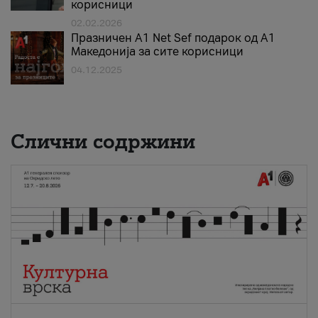
корисници
02.02.2026
Празничен A1 Net Sеf подарок од А1
Македонија за сите корисници
04.12.2025
Слични содржини