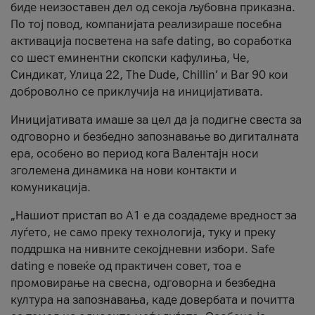
биде неизоставен дел од секоја љубовна приказна.
По тој повод, компанијата реализираше посебна
активација посветена на safe dating, во соработка
со шест еминентни скопски кафулиња, Че,
Синдикат, Улица 22, The Dude, Chillin’ и Bar 90 кои
доброволно се приклучија на иницијативата.
Иницијативата имаше за цел да ја подигне свеста за
одговорно и безбедно запознавање во дигиталната
ера, особено во период кога Валентајн носи
зголемена динамика на нови контакти и
комуникација.
„Нашиот пристап во А1 е да создадеме вредност за
луѓето, не само преку технологија, туку и преку
поддршка на нивните секојдневни избори. Safe
dating е повеќе од практичен совет, тоа е
промовирање на свесна, одговорна и безбедна
култура на запознавања, каде довербата и почитта