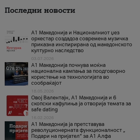
Последни новости
А1 Македонија и Националниот џез
оркестар создадоа современа музичка
приказна инспирирана од македонското
културно наследство
03.07.2026
A1 Македонија почнува моќна
национална кампања за поодговорно
користење на технологијата во
сообраќајот
18.05.2026
Овој Валентајн, A1 Македонија и 6
скопски кафулиња ја отворија темата за
safe dating
16.02.2026
А1 Македонија ја претставува
револуционерната функционалност „
Подари на пријател“ за А1 Алфа