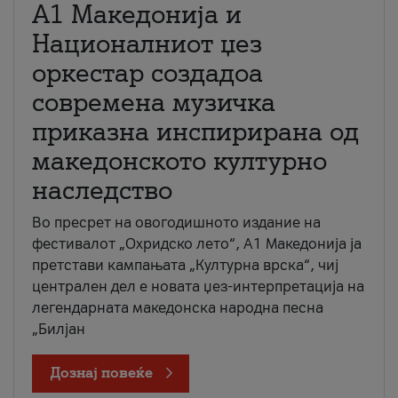
А1 Македонија и
Националниот џез
оркестар создадоа
современа музичка
приказна инспирирана од
македонското културно
наследство
Во пресрет на овогодишното издание на
фестивалот „Охридско лето“, А1 Македонија ја
претстави кампањата „Културна врска“, чиј
централен дел е новата џез-интерпретација на
легендарната македонска народна песна
„Билјан
Дознај повеќе