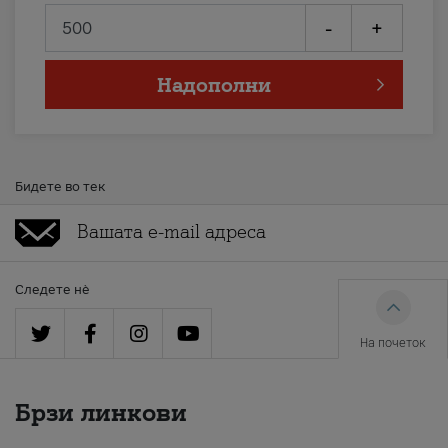
-
+
Надополни
Бидете во тек
Следете нè
На почеток
Брзи линкови