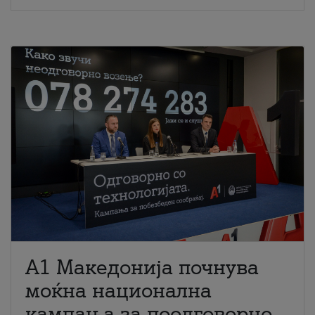
A1 Македонија почнува
моќна национална
кампања за поодговорно