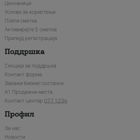
Ценовници
Услови за користење
Плати сметка
Активирајте Е-сметка
Припејд регистрација
Поддршка
Секција за поддршка
Контакт форма
Закажи бизнис состанок
A1 Продажни места
Контакт центар
077 1234
Профил
За нас
Новости