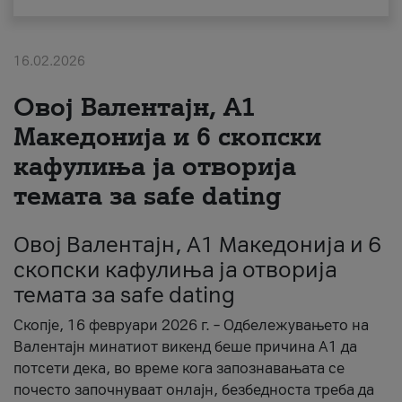
За нас
16.02.2026
#ПодобарОнлајн
Овој Валентајн, A1
Македонија и 6 скопски
кафулиња ја отворија
темата за safe dating
Овој Валентајн, A1 Македонија и 6
скопски кафулиња ја отворија
темата за safe dating
Скопје, 16 февруари 2026 г. – Одбележувањето на
Валентајн минатиот викенд беше причина А1 да
потсети дека, во време кога запознавањата се
почесто започнуваат онлајн, безбедноста треба да