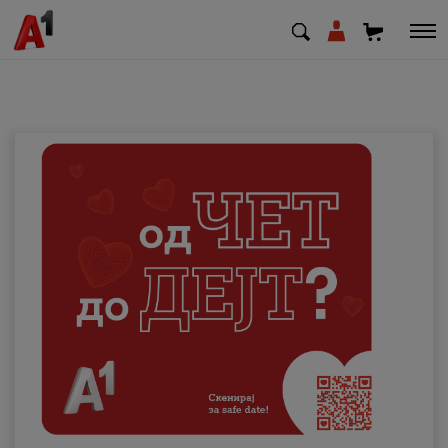
МК
EN
SQ
Приватни
Деловни
Поддршка
Надополни кредит
Плати сметка