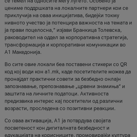
се темел на односите меѓу луѓето. Особено ја
цениме поддршката на локалните партнери кои се
приклучија на оваа иницијатива, бидејќи токму
нивното учество ја потенцира важноста на темата и
ја прави поцелосна,“ изјави Бранкица Толевска,
раководител на оддел за корпоративна стратегија,
трансформација и корпоративни комуникации во
А1 Македонија.
Во сите овие локали беа поставени стикери со QR
код кој води кон a1.mk, каде посетителите можеа да
пронајдат практични совети за безбедно онлајн
запознавање, препознавање „црвени знамиња“ и
заштита на личните податоци. Активноста
предизвика интерес кај посетители од различни
возрасти, проследена со позитивни реакции.
Со оваа активација, А1 ја потврдува својата
посветеност кон дигиталната безбедност и
едукацијата на корисниците, промовирајќи култура