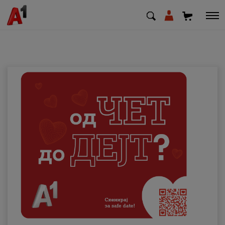
МК
EN
SQ
Приватни
Деловни
Поддршка
Надополни кредит
Плати сметка