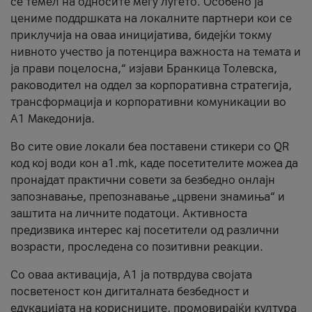
се темел на односите меѓу луѓето. Особено ја
цениме поддршката на локалните партнери кои се
приклучија на оваа иницијатива, бидејќи токму
нивното учество ја потенцира важноста на темата и
ја прави поцелосна,“ изјави Бранкица Толевска,
раководител на оддел за корпоративна стратегија,
трансформација и корпоративни комуникации во
А1 Македонија.
Во сите овие локали беа поставени стикери со QR
код кој води кон a1.mk, каде посетителите можеа да
пронајдат практични совети за безбедно онлајн
запознавање, препознавање „црвени знамиња“ и
заштита на личните податоци. Активноста
предизвика интерес кај посетители од различни
возрасти, проследена со позитивни реакции.
Со оваа активација, А1 ја потврдува својата
посветеност кон дигиталната безбедност и
едукацијата на корисниците, промовирајќи култура