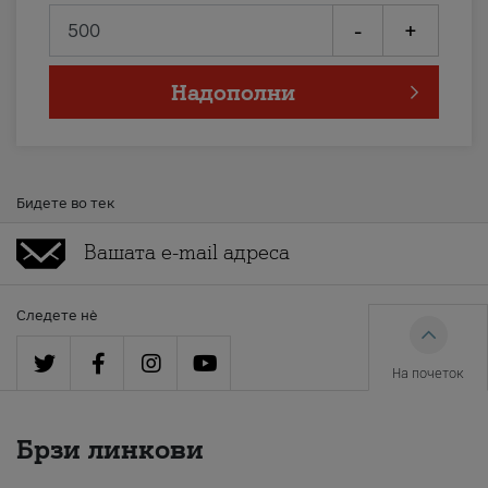
-
+
Надополни
Бидете во тек
Следете нè
На почеток
Брзи линкови