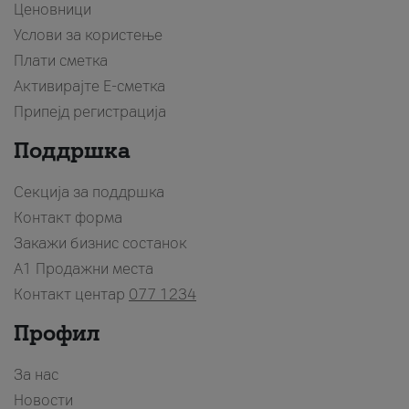
Ценовници
Услови за користење
Плати сметка
Активирајте Е-сметка
Припејд регистрација
Поддршка
Секција за поддршка
Контакт форма
Закажи бизнис состанок
A1 Продажни места
Контакт центар
077 1234
Профил
За нас
Новости