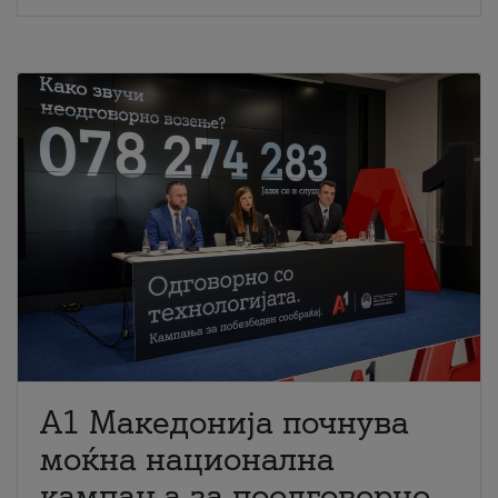
A1 Македонија почнува
моќна национална
кампања за поодговорно