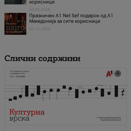
корисници
02.02.2026
Празничен A1 Net Sеf подарок од А1
Македонија за сите корисници
04.12.2025
Слични содржини