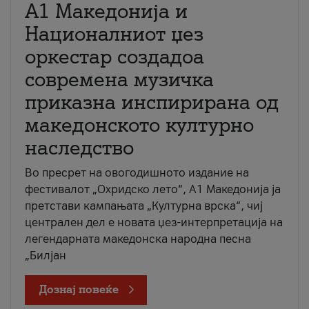
А1 Македонија и
Националниот џез
оркестар создадоа
современа музичка
приказна инспирирана од
македонското културно
наследство
Во пресрет на овогодишното издание на
фестивалот „Охридско лето“, А1 Македонија ја
претстави кампањата „Културна врска“, чиј
централен дел е новата џез-интерпретација на
легендарната македонска народна песна
„Билјан
Дознај повеќе