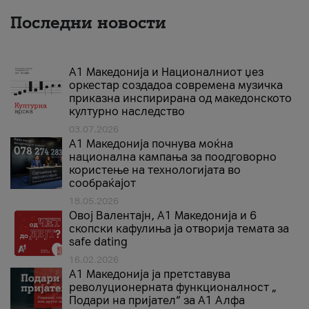
Последни новости
А1 Македонија и Националниот џез
оркестар создадоа современа музичка
приказна инспирирана од македонското
културно наследство
03.07.2026
A1 Македонија почнува моќна
национална кампања за поодговорно
користење на технологијата во
сообраќајот
18.05.2026
Овој Валентајн, A1 Македонија и 6
скопски кафулиња ја отворија темата за
safe dating
16.02.2026
А1 Македонија ја претставува
револуционерната функционалност „
Подари на пријател“ за А1 Алфа