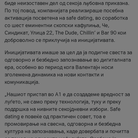
биде неизоставен дел од секоја љубовна приказна.
По тој повод, компанијата реализираше посебна
активација посветена на safe dating, во соработка
со шест еминентни скопски кафулиња, Че,
Синдикат, Улица 22, The Dude, Chillin’ и Bar 90 кои
доброволно се приклучија на иницијативата.
Иницијативата имаше за цел да ја подигне свеста за
одговорно и безбедно запознавање во дигиталната
ера, особено во период кога Валентајн носи
зголемена динамика на нови контакти и
комуникација.
„Нашиот пристап во А1 е да создадеме вредност за
луѓето, не само преку технологија, туку и преку
поддршка на нивните секојдневни избори. Safe
dating е повеќе од практичен совет, тоа е
промовирање на свесна, одговорна и безбедна
култура на запознавања, каде довербата и почитта