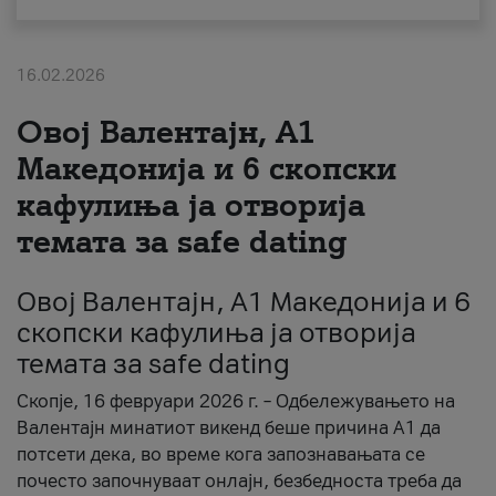
За нас
16.02.2026
#ПодобарОнлајн
Овој Валентајн, A1
Македонија и 6 скопски
кафулиња ја отворија
темата за safe dating
Овој Валентајн, A1 Македонија и 6
скопски кафулиња ја отворија
темата за safe dating
Скопје, 16 февруари 2026 г. – Одбележувањето на
Валентајн минатиот викенд беше причина А1 да
потсети дека, во време кога запознавањата се
почесто започнуваат онлајн, безбедноста треба да