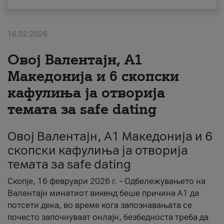
За нас
16.02.2026
#ПодобарОнлајн
Овој Валентајн, A1
Македонија и 6 скопски
кафулиња ја отворија
темата за safe dating
Овој Валентајн, A1 Македонија и 6
скопски кафулиња ја отворија
темата за safe dating
Скопје, 16 февруари 2026 г. – Одбележувањето на
Валентајн минатиот викенд беше причина А1 да
потсети дека, во време кога запознавањата се
почесто започнуваат онлајн, безбедноста треба да