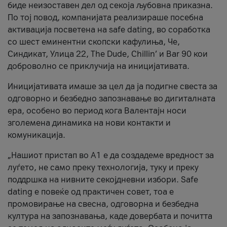
биде неизоставен дел од секоја љубовна приказна.
По тој повод, компанијата реализираше посебна
активација посветена на safe dating, во соработка
со шест еминентни скопски кафулиња, Че,
Синдикат, Улица 22, The Dude, Chillin’ и Bar 90 кои
доброволно се приклучија на иницијативата.
Иницијативата имаше за цел да ја подигне свеста за
одговорно и безбедно запознавање во дигиталната
ера, особено во период кога Валентајн носи
зголемена динамика на нови контакти и
комуникација.
„Нашиот пристап во А1 е да создадеме вредност за
луѓето, не само преку технологија, туку и преку
поддршка на нивните секојдневни избори. Safe
dating е повеќе од практичен совет, тоа е
промовирање на свесна, одговорна и безбедна
култура на запознавања, каде довербата и почитта