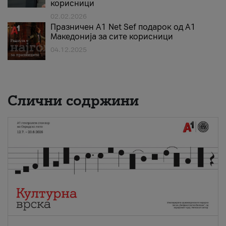
корисници
02.02.2026
Празничен A1 Net Sеf подарок од А1
Македонија за сите корисници
04.12.2025
Слични содржини