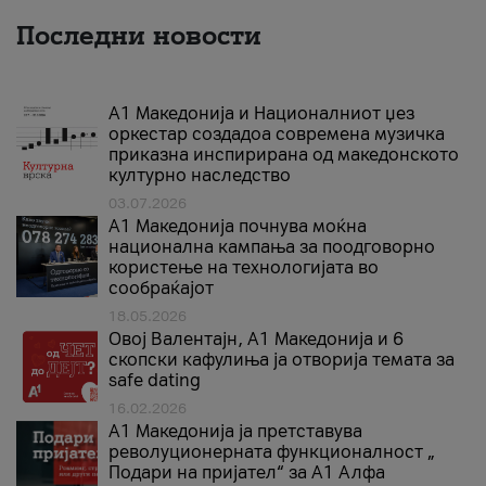
Последни новости
А1 Македонија и Националниот џез
оркестар создадоа современа музичка
приказна инспирирана од македонското
културно наследство
03.07.2026
A1 Македонија почнува моќна
национална кампања за поодговорно
користење на технологијата во
сообраќајот
18.05.2026
Овој Валентајн, A1 Македонија и 6
скопски кафулиња ја отворија темата за
safe dating
16.02.2026
А1 Македонија ја претставува
револуционерната функционалност „
Подари на пријател“ за А1 Алфа