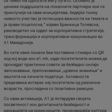
се темел на односите меѓу луѓето. Особено ја
цениме поддршката на локалните партнери кои се
приклучија на оваа иницијатива, бидејќи токму
нивното учество ја потенцира важноста на темата и
ја прави поцелосна,“ изјави Бранкица Толевска,
раководител на оддел за корпоративна стратегија,
трансформација и корпоративни комуникации во
А1 Македонија.
Во сите овие локали беа поставени стикери со QR
код кој води кон a1.mk, каде посетителите можеа да
пронајдат практични совети за безбедно онлајн
запознавање, препознавање „црвени знамиња“ и
заштита на личните податоци. Активноста
предизвика интерес кај посетители од различни
возрасти, проследена со позитивни реакции.
Со оваа активација, А1 ја потврдува својата
посветеност кон дигиталната безбедност и
едукацијата на корисниците, промовирајќи култура