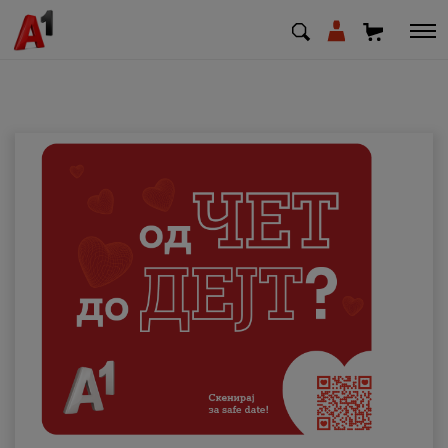
МК
EN
SQ
Приватни
Деловни
Поддршка
Надополни кредит
Плати сметка