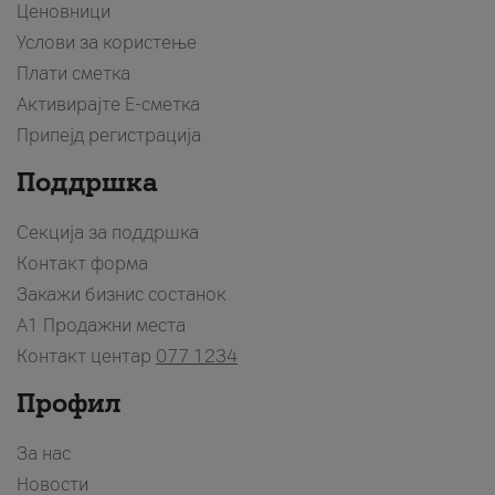
Ценовници
Услови за користење
Плати сметка
Активирајте Е-сметка
Припејд регистрација
Поддршка
Секција за поддршка
Контакт форма
Закажи бизнис состанок
A1 Продажни места
Контакт центар
077 1234
Профил
За нас
Новости