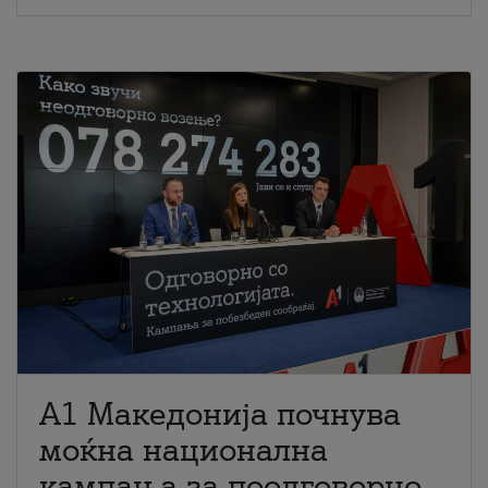
A1 Македонија почнува
моќна национална
кампања за поодговорно