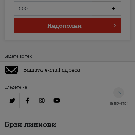
-
+
Надополни
Бидете во тек
Следете нè
На почеток
Брзи линкови