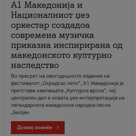
А1 Македонија и
Националниот џез
оркестар создадоа
современа музичка
приказна инспирирана од
македонското културно
наследство
Во пресрет на овогодишното издание на
фестивалот „Охридско лето“, А1 Македонија ја
претстави кампањата „Културна врска“, чиј
централен дел е новата џез-интерпретација на
легендарната македонска народна песна
„Билјан
Дознај повеќе