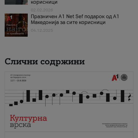
корисници
02.02.2026
Празничен A1 Net Sеf подарок од А1
Македонија за сите корисници
04.12.2025
Слични содржини