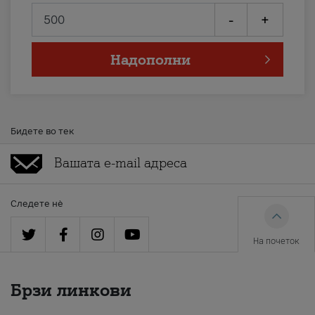
-
+
Надополни
Бидете во тек
Следете нè
На почеток
Брзи линкови