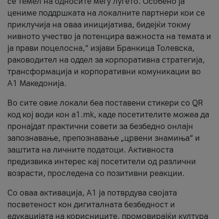
се темел на односите меѓу луѓето. Особено ја
цениме поддршката на локалните партнери кои се
приклучија на оваа иницијатива, бидејќи токму
нивното учество ја потенцира важноста на темата и
ја прави поцелосна,“ изјави Бранкица Толевска,
раководител на оддел за корпоративна стратегија,
трансформација и корпоративни комуникации во
А1 Македонија.
Во сите овие локали беа поставени стикери со QR
код кој води кон a1.mk, каде посетителите можеа да
пронајдат практични совети за безбедно онлајн
запознавање, препознавање „црвени знамиња“ и
заштита на личните податоци. Активноста
предизвика интерес кај посетители од различни
возрасти, проследена со позитивни реакции.
Со оваа активација, А1 ја потврдува својата
посветеност кон дигиталната безбедност и
едукацијата на корисниците, промовирајќи култура