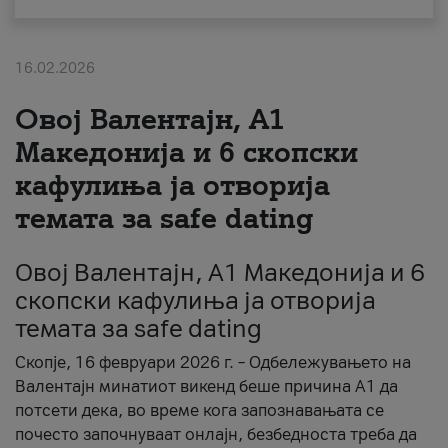
За нас
16.02.2026
#ПодобарОнлајн
Овој Валентајн, A1
Македонија и 6 скопски
кафулиња ја отворија
темата за safe dating
Овој Валентајн, A1 Македонија и 6
скопски кафулиња ја отворија
темата за safe dating
Скопје, 16 февруари 2026 г. – Одбележувањето на
Валентајн минатиот викенд беше причина А1 да
потсети дека, во време кога запознавањата се
почесто започнуваат онлајн, безбедноста треба да