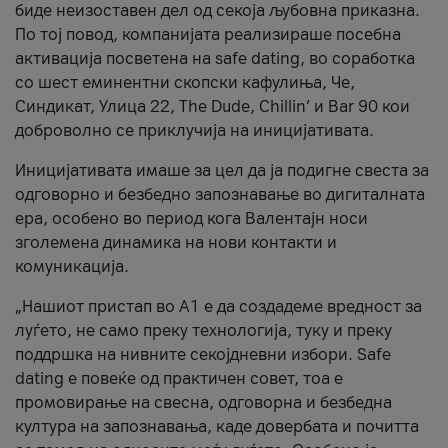
биде неизоставен дел од секоја љубовна приказна.
По тој повод, компанијата реализираше посебна
активација посветена на safe dating, во соработка
со шест еминентни скопски кафулиња, Че,
Синдикат, Улица 22, The Dude, Chillin’ и Bar 90 кои
доброволно се приклучија на иницијативата.
Иницијативата имаше за цел да ја подигне свеста за
одговорно и безбедно запознавање во дигиталната
ера, особено во период кога Валентајн носи
зголемена динамика на нови контакти и
комуникација.
„Нашиот пристап во А1 е да создадеме вредност за
луѓето, не само преку технологија, туку и преку
поддршка на нивните секојдневни избори. Safe
dating е повеќе од практичен совет, тоа е
промовирање на свесна, одговорна и безбедна
култура на запознавања, каде довербата и почитта