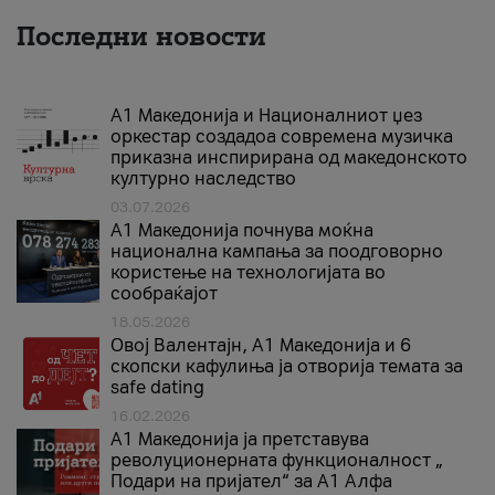
Последни новости
А1 Македонија и Националниот џез
оркестар создадоа современа музичка
приказна инспирирана од македонското
културно наследство
03.07.2026
A1 Македонија почнува моќна
национална кампања за поодговорно
користење на технологијата во
сообраќајот
18.05.2026
Овој Валентајн, A1 Македонија и 6
скопски кафулиња ја отворија темата за
safe dating
16.02.2026
А1 Македонија ја претставува
револуционерната функционалност „
Подари на пријател“ за А1 Алфа