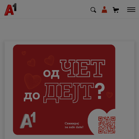
МК
EN
SQ
Приватни
Деловни
Поддршка
Надополни кредит
Плати сметка