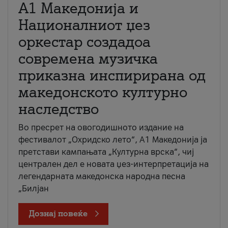
А1 Македонија и
Националниот џез
оркестар создадоа
современа музичка
приказна инспирирана од
македонското културно
наследство
Во пресрет на овогодишното издание на
фестивалот „Охридско лето“, А1 Македонија ја
претстави кампањата „Културна врска“, чиј
централен дел е новата џез-интерпретација на
легендарната македонска народна песна
„Билјан
Дознај повеќе