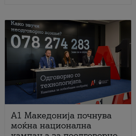
A1 Македонија почнува
моќна национална
кампања за поодговорно