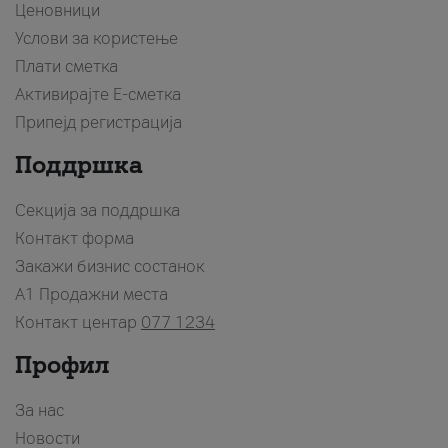
Ценовници
Услови за користење
Плати сметка
Активирајте Е-сметка
Припејд регистрација
Поддршка
Секција за поддршка
Контакт форма
Закажи бизнис состанок
A1 Продажни места
Контакт центар
077 1234
Профил
За нас
Новости