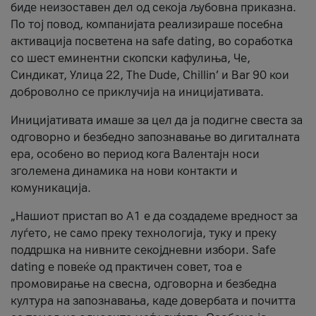
биде неизоставен дел од секоја љубовна приказна.
По тој повод, компанијата реализираше посебна
активација посветена на safe dating, во соработка
со шест еминентни скопски кафулиња, Че,
Синдикат, Улица 22, The Dude, Chillin’ и Bar 90 кои
доброволно се приклучија на иницијативата.
Иницијативата имаше за цел да ја подигне свеста за
одговорно и безбедно запознавање во дигиталната
ера, особено во период кога Валентајн носи
зголемена динамика на нови контакти и
комуникација.
„Нашиот пристап во А1 е да создадеме вредност за
луѓето, не само преку технологија, туку и преку
поддршка на нивните секојдневни избори. Safe
dating е повеќе од практичен совет, тоа е
промовирање на свесна, одговорна и безбедна
култура на запознавања, каде довербата и почитта