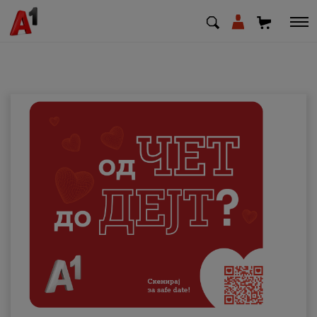
МК
EN
SQ
Приватни
Деловни
Поддршка
Надополни кредит
Плати сметка