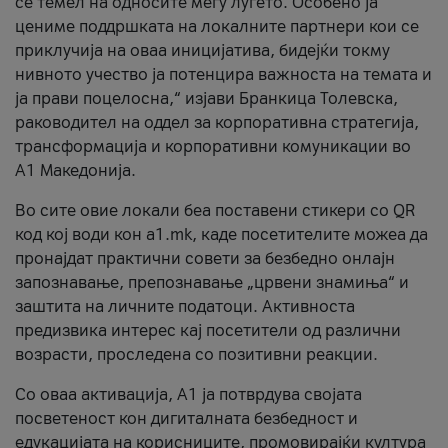
се темел на односите меѓу луѓето. Особено ја
цениме поддршката на локалните партнери кои се
приклучија на оваа иницијатива, бидејќи токму
нивното учество ја потенцира важноста на темата и
ја прави поцелосна,“ изјави Бранкица Толевска,
раководител на оддел за корпоративна стратегија,
трансформација и корпоративни комуникации во
А1 Македонија.
Во сите овие локали беа поставени стикери со QR
код кој води кон a1.mk, каде посетителите можеа да
пронајдат практични совети за безбедно онлајн
запознавање, препознавање „црвени знамиња“ и
заштита на личните податоци. Активноста
предизвика интерес кај посетители од различни
возрасти, проследена со позитивни реакции.
Со оваа активација, А1 ја потврдува својата
посветеност кон дигиталната безбедност и
едукацијата на корисниците, промовирајќи култура