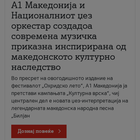
А1 Македонија и
Националниот џез
оркестар создадоа
современа музичка
приказна инспирирана од
македонското културно
наследство
Во пресрет на овогодишното издание на
фестивалот „Охридско лето“, А1 Македонија ја
претстави кампањата „Културна врска“, чиј
централен дел е новата џез-интерпретација на
легендарната македонска народна песна
„Билјан
Дознај повеќе