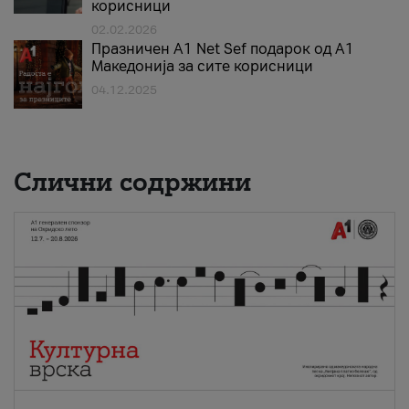
корисници
02.02.2026
Празничен A1 Net Sеf подарок од А1
Македонија за сите корисници
04.12.2025
Слични содржини