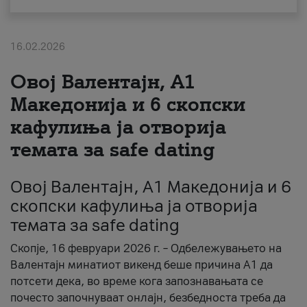
За нас
16.02.2026
#ПодобарОнлајн
Овој Валентајн, A1
Македонија и 6 скопски
кафулиња ја отворија
темата за safe dating
Овој Валентајн, A1 Македонија и 6
скопски кафулиња ја отворија
темата за safe dating
Скопје, 16 февруари 2026 г. – Одбележувањето на
Валентајн минатиот викенд беше причина А1 да
потсети дека, во време кога запознавањата се
почесто започнуваат онлајн, безбедноста треба да