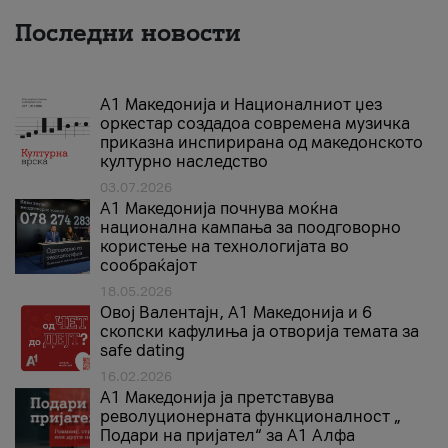
Последни новости
А1 Македонија и Националниот џез
оркестар создадоа современа музичка
приказна инспирирана од македонското
културно наследство
03.07.2026
A1 Македонија почнува моќна
национална кампања за поодговорно
користење на технологијата во
сообраќајот
18.05.2026
Овој Валентајн, A1 Македонија и 6
скопски кафулиња ја отворија темата за
safe dating
16.02.2026
А1 Македонија ја претставува
револуционерната функционалност „
Подари на пријател“ за А1 Алфа