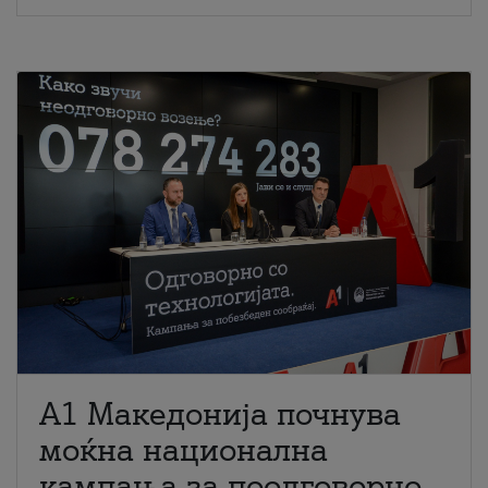
A1 Македонија почнува
моќна национална
кампања за поодговорно