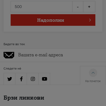
-
+
Надополни
Бидете во тек
Следете нè
На почеток
Брзи линкови