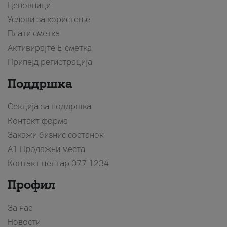
Ценовници
Услови за користење
Плати сметка
Активирајте Е-сметка
Припејд регистрација
Поддршка
Секција за поддршка
Контакт форма
Закажи бизнис состанок
A1 Продажни места
Контакт центар
077 1234
Профил
За нас
Новости