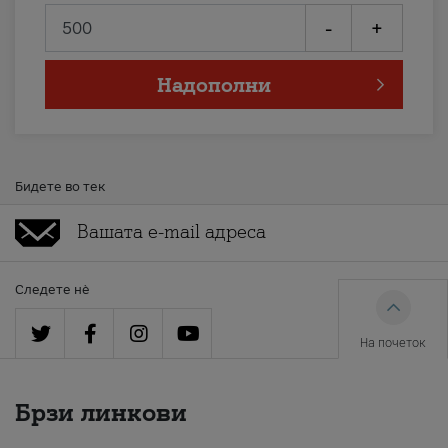
-
+
Надополни
Бидете во тек
Следете нè
На почеток
Брзи линкови