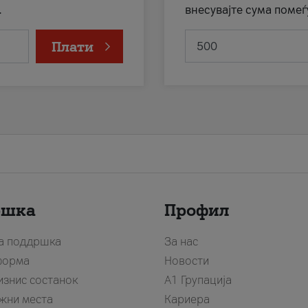
.
внесувајте сума помеѓ
Плати
ршка
Профил
за поддршка
За нас
форма
Новости
изнис состанок
А1 Групација
жни места
Кариера