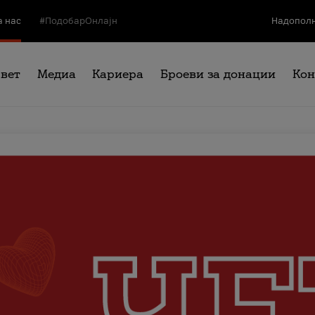
а нас
#ПодобарОнлајн
Надополн
свет
Медиа
Кариера
Броеви за донации
Кон