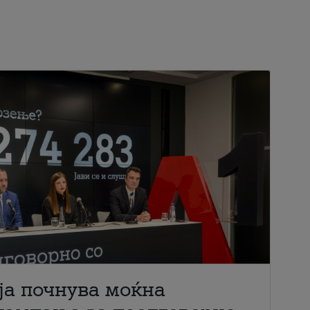
ја почнува моќна