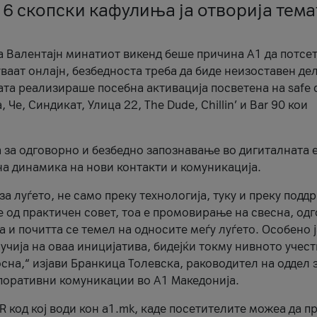
 6 скопски кафулиња ја отворија тема
а Валентајн минатиот викенд беше причина А1 да потсет
ваат онлајн, безбедноста треба да биде неизоставен дел
ата реализираше посебна активација посветена на safe d
е, Синдикат, Улица 22, The Dude, Chillin’ и Bar 90 кои
а за одговорно и безбедно запознавање во дигиталната 
на динамика на нови контакти и комуникација.
а луѓето, не само преку технологија, туку и преку подд
ќе од практичен совет, тоа е промовирање на свесна, од
а и почитта се темел на односите меѓу луѓето. Особено 
чија на оваа иницијатива, бидејќи токму нивното учест
сна,“ изјави Бранкица Толевска, раководител на оддел 
поративни комуникации во А1 Македонија.
R код кој води кон a1.mk, каде посетителите можеа да п