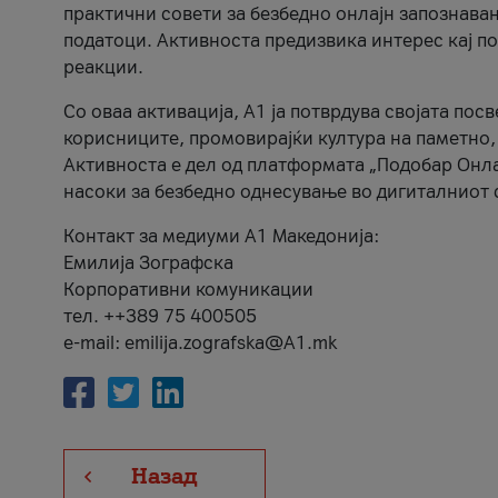
практични совети за безбедно онлајн запознава
податоци. Активноста предизвика интерес кај п
реакции.
Со оваа активација, А1 ја потврдува својата пос
корисниците, промовирајќи култура на паметно,
Активноста е дел од платформата „Подобар Онла
насоки за безбедно однесување во дигиталниот 
Контакт за медиуми А1 Македонија:
Емилија Зографска
Корпоративни комуникации
тел. ++389 75 400505
e-mail: emilija.zografska@A1.mk
Назад