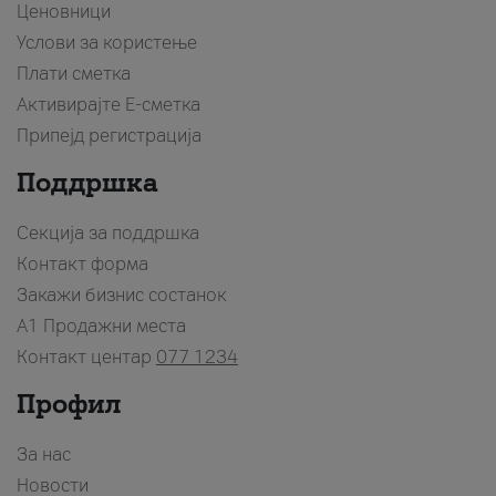
Ценовници
Услови за користење
Плати сметка
Активирајте Е-сметка
Припејд регистрација
Поддршка
Секција за поддршка
Контакт форма
Закажи бизнис состанок
A1 Продажни места
Контакт центар
077 1234
Профил
За нас
Новости