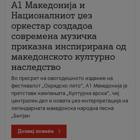
А1 Македонија и
Националниот џез
оркестар создадоа
современа музичка
приказна инспирирана од
македонското културно
наследство
Во пресрет на овогодишното издание на
фестивалот „Охридско лето“, А1 Македонија ја
претстави кампањата „Културна врска“, чиј
централен дел е новата џез-интерпретација на
легендарната македонска народна песна
„Билјан
Дознај повеќе