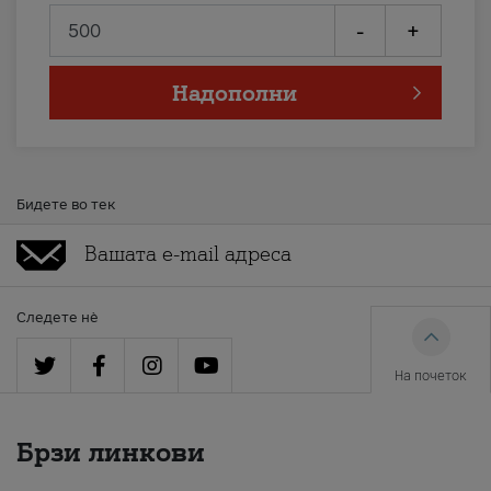
-
+
Надополни
Бидете во тек
Следете нè
На почеток
Брзи линкови