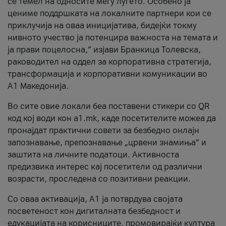
се темел на односите меѓу луѓето. Особено ја
цениме поддршката на локалните партнери кои се
приклучија на оваа иницијатива, бидејќи токму
нивното учество ја потенцира важноста на темата и
ја прави поцелосна,“ изјави Бранкица Толевска,
раководител на оддел за корпоративна стратегија,
трансформација и корпоративни комуникации во
А1 Македонија.
Во сите овие локали беа поставени стикери со QR
код кој води кон a1.mk, каде посетителите можеа да
пронајдат практични совети за безбедно онлајн
запознавање, препознавање „црвени знамиња“ и
заштита на личните податоци. Активноста
предизвика интерес кај посетители од различни
возрасти, проследена со позитивни реакции.
Со оваа активација, А1 ја потврдува својата
посветеност кон дигиталната безбедност и
едукацијата на корисниците, промовирајќи култура