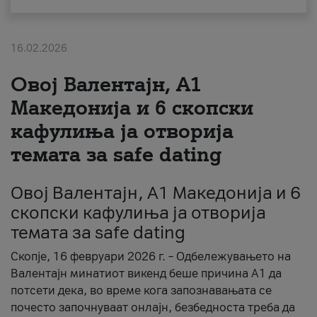
За нас
16.02.2026
#ПодобарОнлајн
Овој Валентајн, A1
Македонија и 6 скопски
кафулиња ја отворија
темата за safe dating
Овој Валентајн, A1 Македонија и 6
скопски кафулиња ја отворија
темата за safe dating
Скопје, 16 февруари 2026 г. – Одбележувањето на
Валентајн минатиот викенд беше причина А1 да
потсети дека, во време кога запознавањата се
почесто започнуваат онлајн, безбедноста треба да