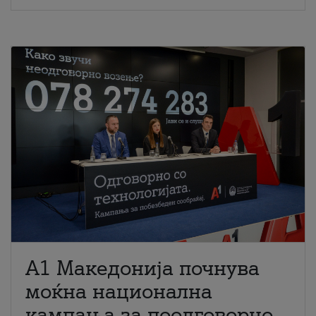
A1 Македонија почнува
моќна национална
кампања за поодговорно