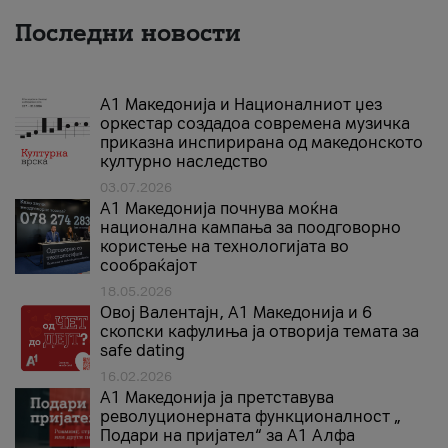
Последни новости
А1 Македонија и Националниот џез
оркестар создадоа современа музичка
приказна инспирирана од македонското
културно наследство
03.07.2026
A1 Македонија почнува моќна
национална кампања за поодговорно
користење на технологијата во
сообраќајот
18.05.2026
Овој Валентајн, A1 Македонија и 6
скопски кафулиња ја отворија темата за
safe dating
16.02.2026
А1 Македонија ја претставува
револуционерната функционалност „
Подари на пријател“ за А1 Алфа