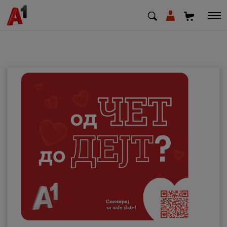
МК
EN
SQ
Приватни
Деловни
Поддршка
Надополни кредит
Плати сметка