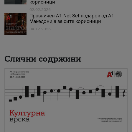
корисници
02.02.2026
Празничен A1 Net Sеf подарок од А1
Македонија за сите корисници
04.12.2025
Слични содржини