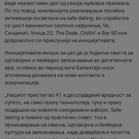
биде неизоставен дел од секоја љубовна приказна.
По тој повод, компанијата реализираше посебна
активација посветена на safe dating, во соработка
со шест еминентни скопски кафулиња, Че,
Синдикат, Улица 22, The Dude, Chillin’ и Bar 90 кои
доброволно се приклучија на иницијативата.
Иницијативата имаше за цел да ја подигне свеста за
одговорно и безбедно запознавање во дигиталната
ера, особено во период кога Валентајн носи
зголемена динамика на нови контакти и
комуникација.
„Нашиот пристап во А1 е да создадеме вредност за
луѓето, не само преку технологија, туку и преку
поддршка на нивните секојдневни избори. Safe
dating е повеќе од практичен совет, тоа е
промовирање на свесна, одговорна и безбедна
култура на запознавања, каде довербата и почитта