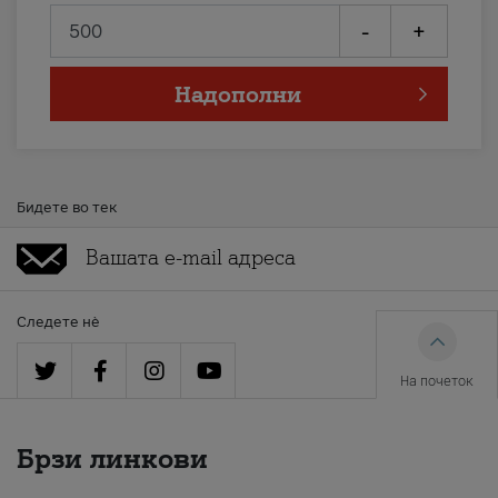
-
+
Надополни
Бидете во тек
Следете нè
На почеток
Брзи линкови