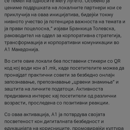
се темел на односите меѓу луѓето. Особено ја
цениме поддршката на локалните партнери кои се
приклучија на оваа иницијатива, бидејќи токму
нивното учество ја потенцира важноста на темата и
ја прави поцелосна,“ изјави Бранкица Толевска,
раководител на оддел за корпоративна стратегија,
трансформација и корпоративни комуникации во
А1 Македонија.
Во сите овие локали беа поставени стикери со QR
код кој води кон a1.mk, каде посетителите можеа да
пронајдат практични совети за безбедно онлајн
запознавање, препознавање „црвени знамиња“ и
заштита на личните податоци. Активноста
предизвика интерес кај посетители од различни
возрасти, проследена со позитивни реакции.
Со оваа активација, А1 ја потврдува својата
посветеност кон дигиталната безбедност и
едукацијата на корисниците, промовирајќи култура