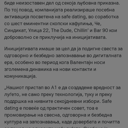
биде неизоставен дел од секоја љубовна приказна.
По тој повод, компанијата реализираше посебна
активација посветена на safe dating, во соработка
со шест еминентни скопски кафулиња, Че,
Синдикат, Улица 22, The Dude, Chillin’ и Bar 90 кои
доброволно се приклучија на иницијативата.
Иницијативата имаше за цел да ја подигне свеста за
одговорно и безбедно запознавање во дигиталната
ера, особено во период кога Валентајн носи
зголемена динамика на нови контакти и
комуникација.
„Нашиот пристап во А1 е да создадеме вредност за
луѓето, не само преку технологија, туку и преку
поддршка на нивните секојдневни избори. Safe
dating е повеќе од практичен совет, тоа е
промовирање на свесна, одговорна и безбедна
култура на запознавања, каде довербата и почитта