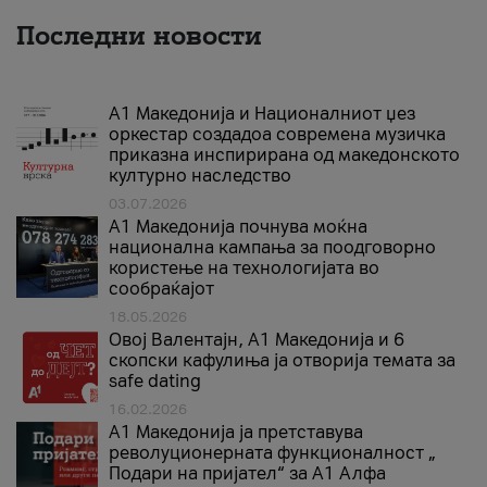
Последни новости
А1 Македонија и Националниот џез
оркестар создадоа современа музичка
приказна инспирирана од македонското
културно наследство
03.07.2026
A1 Македонија почнува моќна
национална кампања за поодговорно
користење на технологијата во
сообраќајот
18.05.2026
Овој Валентајн, A1 Македонија и 6
скопски кафулиња ја отворија темата за
safe dating
16.02.2026
А1 Македонија ја претставува
револуционерната функционалност „
Подари на пријател“ за А1 Алфа