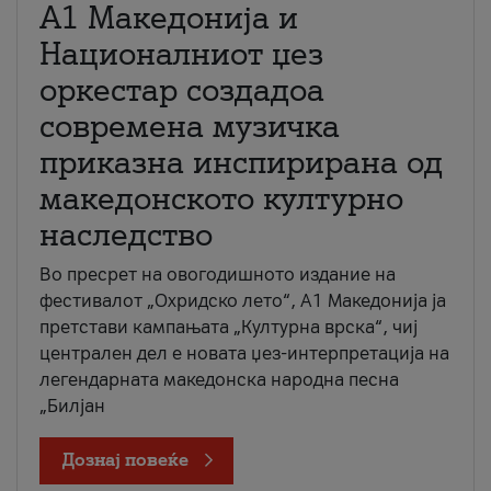
А1 Македонија и
Националниот џез
оркестар создадоа
современа музичка
приказна инспирирана од
македонското културно
наследство
Во пресрет на овогодишното издание на
фестивалот „Охридско лето“, А1 Македонија ја
претстави кампањата „Културна врска“, чиј
централен дел е новата џез-интерпретација на
легендарната македонска народна песна
„Билјан
Дознај повеќе