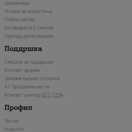
Ценовници
Услови за користење
Плати сметка
Активирајте Е-сметка
Припејд регистрација
Поддршка
Секција за поддршка
Контакт форма
Закажи бизнис состанок
A1 Продажни места
Контакт центар
077 1234
Профил
За нас
Новости