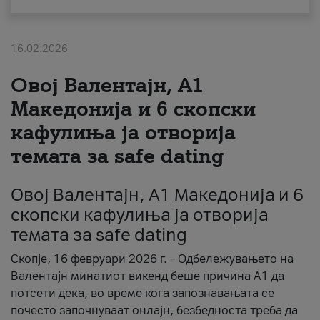
За нас
16.02.2026
#ПодобарОнлајн
Овој Валентајн, A1
Македонија и 6 скопски
кафулиња ја отворија
темата за safe dating
Овој Валентајн, A1 Македонија и 6
скопски кафулиња ја отворија
темата за safe dating
Скопје, 16 февруари 2026 г. – Одбележувањето на
Валентајн минатиот викенд беше причина А1 да
потсети дека, во време кога запознавањата се
почесто започнуваат онлајн, безбедноста треба да