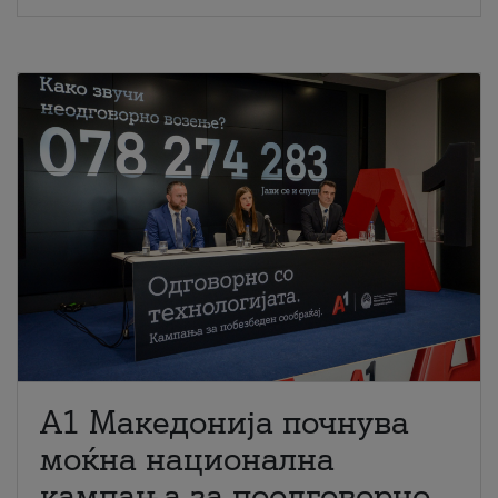
A1 Македонија почнува
моќна национална
кампања за поодговорно