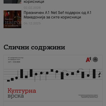
корисници
02.02.2026
Празничен A1 Net Sеf подарок од А1
Македонија за сите корисници
04.12.2025
Слични содржини