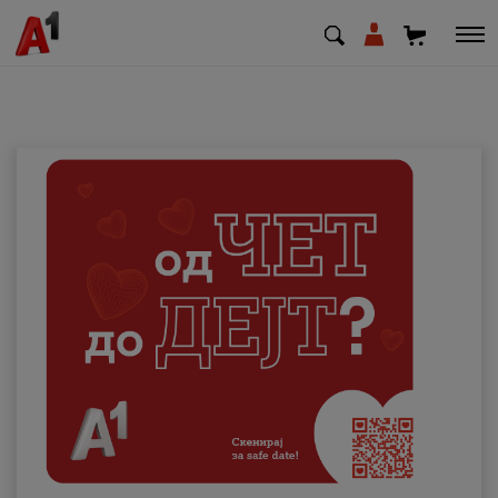
МК
EN
SQ
Приватни
Деловни
Поддршка
Надополни кредит
Плати сметка