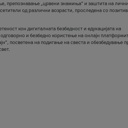
ње, препознавање „црвени знамиња“ и заштита на личн
осетители од различни возрасти, проследена со позити
ветеност кон дигиталната безбедност и едукацијата на
 одговорно и безбедно користење на онлајн платформит
јн“, посветена на подигање на свеста и обезбедување 
свет.