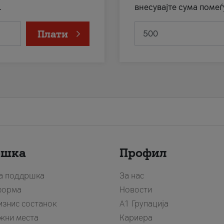
.
внесувајте сума помеѓ
Плати
ршка
Профил
за поддршка
За нас
форма
Новости
изнис состанок
А1 Групација
жни места
Кариера