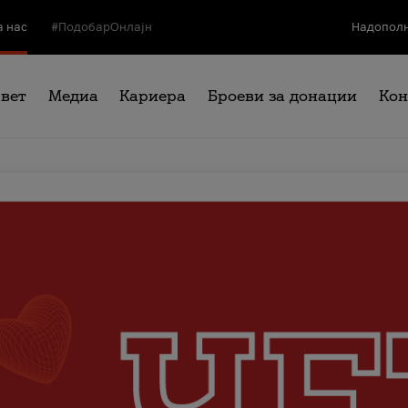
а нас
#ПодобарОнлајн
Надополн
свет
Медиа
Кариера
Броеви за донации
Кон