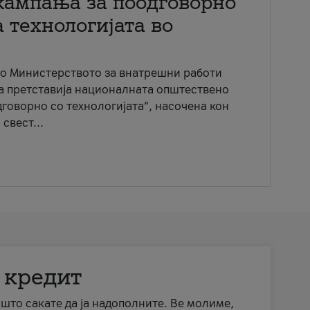
кампања за поодговорно
 технологијата во
со Министерството за внатрешни работи
ја претставија националната општествено
говорно со технологијата“, насочена кон
свест...
 кредит
а што сакате да ја надополните. Ве молиме,