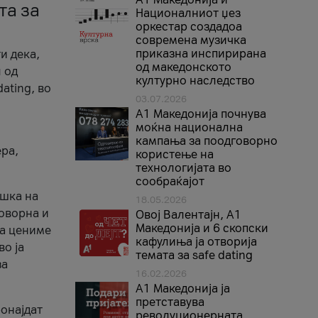
та за
Националниот џез
оркестар создадоа
современа музичка
приказна инспирирана
и дека,
од македонското
 од
културно наследство
ating, во
03.07.2026
A1 Македонија почнува
моќна национална
кампања за поодговорно
ера,
користење на
технологијата во
сообраќајот
ршка на
18.05.2026
говорна и
Овој Валентајн, A1
Македонија и 6 скопски
ја цениме
кафулиња ја отворија
во ја
темата за safe dating
за
16.02.2026
А1 Македонија ја
претставува
ронајдат
револуционерната