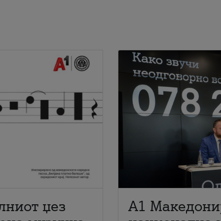
лниот џез
A1 Македони