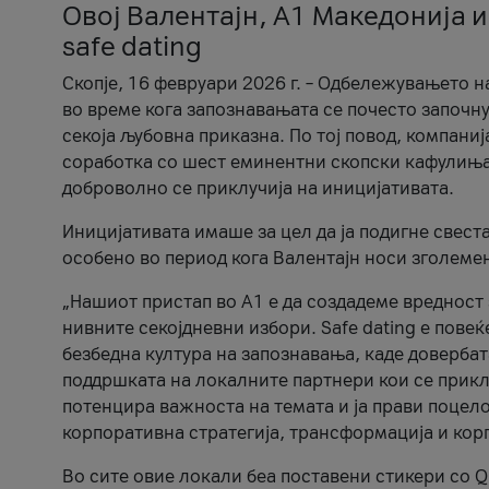
Овој Валентајн, A1 Македонија и
safe dating
Скопје, 16 февруари 2026 г. – Одбележувањето н
во време кога запознавањата се почесто започну
секоја љубовна приказна. По тој повод, компаниј
соработка со шест еминентни скопски кафулиња, Ч
доброволно се приклучија на иницијативата.
Иницијативата имаше за цел да ја подигне свест
особено во период кога Валентајн носи зголеме
„Нашиот пристап во А1 е да создадеме вредност з
нивните секојдневни избори. Safe dating е пове
безбедна култура на запознавања, каде довербат
поддршката на локалните партнери кои се приклу
потенцира важноста на темата и ја прави поцело
корпоративна стратегија, трансформација и кор
Во сите овие локали беа поставени стикери со Q