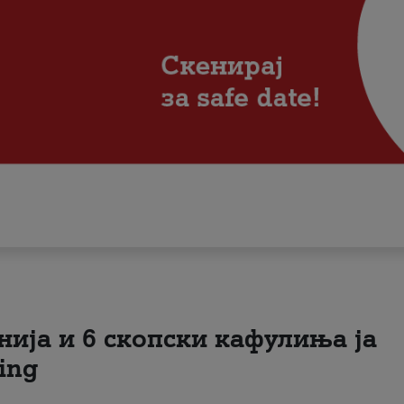
нија и 6 скопски кафулиња ја
ing