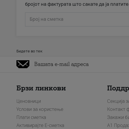
бројот на фактурата што сакате да ја платите
Број на сметка
Бидете во тек
Брзи линкови
Подд
Ценовници
Секција 
Услови за користење
Контакт 
Плати сметка
Закажи б
Активирајте Е-сметка
A1 Прода