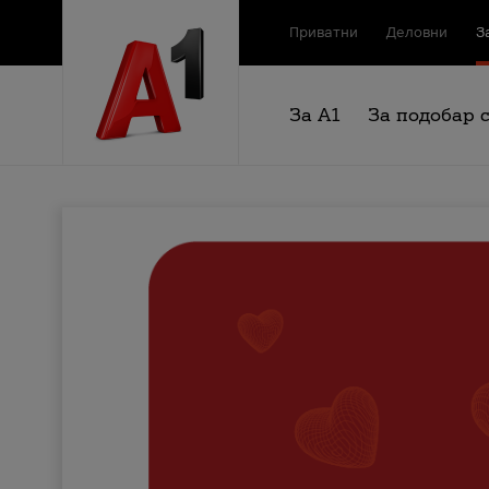
Приватни
Деловни
З
За А1
За подобар 