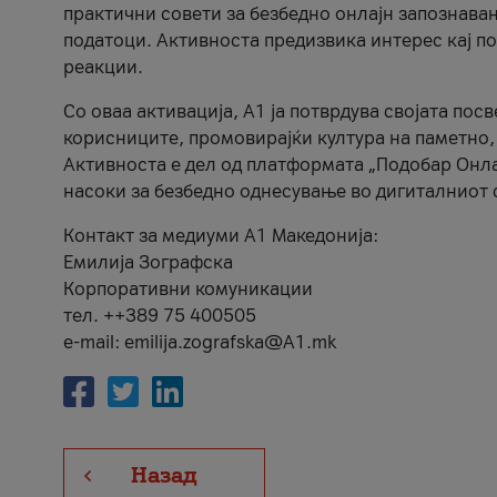
практични совети за безбедно онлајн запознава
податоци. Активноста предизвика интерес кај п
реакции.
Со оваа активација, А1 ја потврдува својата пос
корисниците, промовирајќи култура на паметно,
Активноста е дел од платформата „Подобар Онла
насоки за безбедно однесување во дигиталниот 
Контакт за медиуми А1 Македонија:
Емилија Зографска
Корпоративни комуникации
тел. ++389 75 400505
e-mail: emilija.zografska@A1.mk
Назад