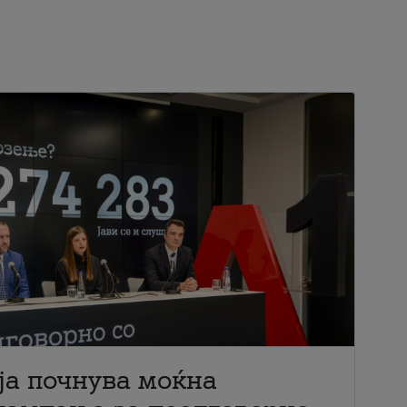
ја почнува моќна