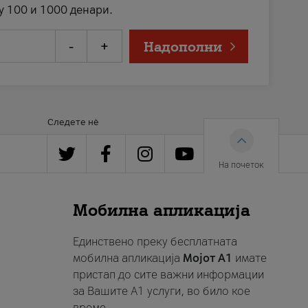
у 100 и 1000 денари.
-
+
Надополни
Следете нè
На почеток
Мобилна апликација
Единствено преку бесплатната
мобилна апликација
Мојот A1
имате
пристап до сите важни информации
за Вашите A1 услуги, во било кое
време.