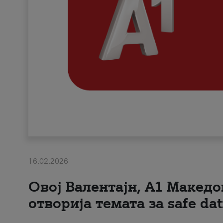
16.02.2026
Овој Валентајн, A1 Македо
отворија темата за safe dat