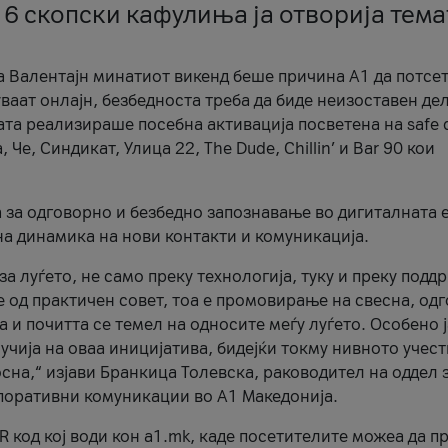
 6 скопски кафулиња ја отворија тема
а Валентајн минатиот викенд беше причина А1 да потсет
ваат онлајн, безбедноста треба да биде неизоставен дел
ата реализираше посебна активација посветена на safe d
е, Синдикат, Улица 22, The Dude, Chillin’ и Bar 90 кои
а за одговорно и безбедно запознавање во дигиталната 
на динамика на нови контакти и комуникација.
а луѓето, не само преку технологија, туку и преку подд
ќе од практичен совет, тоа е промовирање на свесна, од
а и почитта се темел на односите меѓу луѓето. Особено 
чија на оваа иницијатива, бидејќи токму нивното учест
сна,“ изјави Бранкица Толевска, раководител на оддел 
поративни комуникации во А1 Македонија.
R код кој води кон a1.mk, каде посетителите можеа да п