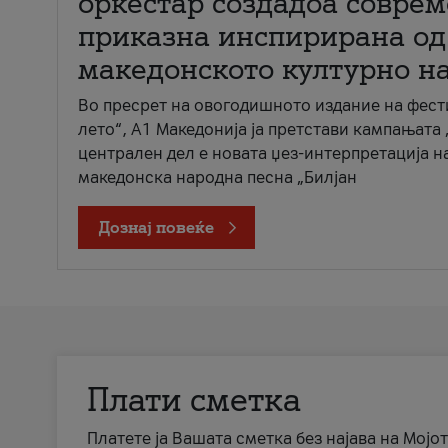
оркестар создадоа совре
приказна инспирирана од
македонското културно н
Во пресрет на овогодишното издание на фест
лето“, А1 Македонија ја претстави кампањата 
централен дел е новата џез-интерпретација н
македонска народна песна „Билјан
Дознај повеќе
Плати сметка
Платете ја Вашата сметка без најава на Мојот