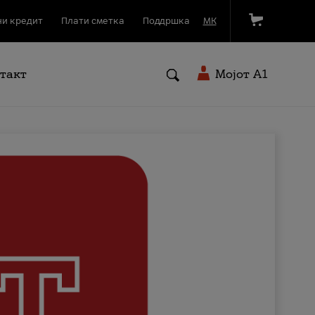
и кредит
Плати сметка
Поддршка
МК
такт
Мојот A1