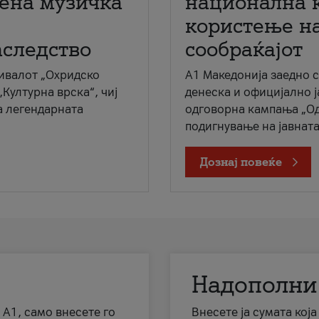
мена музичка
национална 
користење на
аследство
сообраќајот
ивалот „Охридско
A1 Македонија заедно 
„Културна врска“, чиј
денеска и официјално 
а легендарната
одговорна кампања „Од
подигнување на јавната 
Дознај повеќе
Надополни
 А1, само внесете го
Внесете ја сумата кој