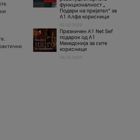
ите
функционалност „
Подари на пријател“ за
вни
А1 Алфа корисници
02.02.2026
Празничен A1 Net Sеf
подарок од А1
е.
Македонија за сите
практични
корисници
04.12.2025