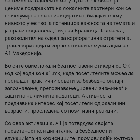
се темел на односите меѓу луѓето. Особено ја
цениме поддршката на локалните партнери кои се
приклучија на оваа иницијатива, бидејќи токму
нивното учество ја потенцира важноста на темата и
ја прави поцелосна,“ изјави Бранкица Толевска,
раководител на оддел за корпоративна стратегија,
трансформација и корпоративни комуникации во
А1 Македонија.
Во сите овие локали беа поставени стикери со QR
код кој води кон a1.mk, каде посетителите можеа да
пронајдат практични совети за безбедно онлајн
запознавање, препознавање „црвени знамиња“ и
заштита на личните податоци. Активноста
предизвика интерес кај посетители од различни
возрасти, проследена со позитивни реакции.
Со оваа активација, А1 ја потврдува својата
посветеност кон дигиталната безбедност и
едукацијата на корисниците, промовирајќи култура