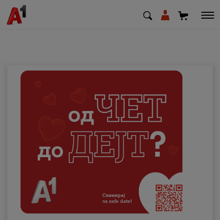
МК
EN
SQ
Приватни
Деловни
Поддршка
Надополни кредит
Плати сметка