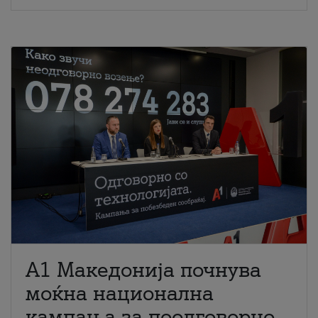
A1 Македонија почнува
моќна национална
кампања за поодговорно