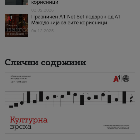
корисници
02.02.2026
Празничен A1 Net Sеf подарок од А1
Македонија за сите корисници
04.12.2025
Слични содржини