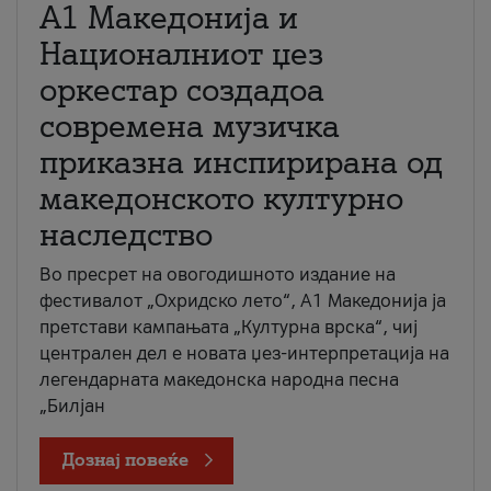
А1 Македонија и
Националниот џез
оркестар создадоа
современа музичка
приказна инспирирана од
македонското културно
наследство
Во пресрет на овогодишното издание на
фестивалот „Охридско лето“, А1 Македонија ја
претстави кампањата „Културна врска“, чиј
централен дел е новата џез-интерпретација на
легендарната македонска народна песна
„Билјан
Дознај повеќе