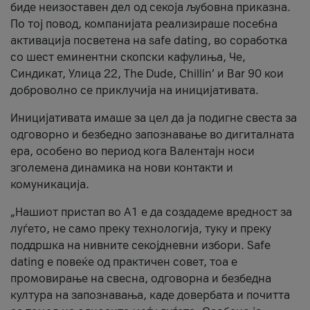
биде неизоставен дел од секоја љубовна приказна.
По тој повод, компанијата реализираше посебна
активација посветена на safe dating, во соработка
со шест еминентни скопски кафулиња, Че,
Синдикат, Улица 22, The Dude, Chillin’ и Bar 90 кои
доброволно се приклучија на иницијативата.
Иницијативата имаше за цел да ја подигне свеста за
одговорно и безбедно запознавање во дигиталната
ера, особено во период кога Валентајн носи
зголемена динамика на нови контакти и
комуникација.
„Нашиот пристап во А1 е да создадеме вредност за
луѓето, не само преку технологија, туку и преку
поддршка на нивните секојдневни избори. Safe
dating е повеќе од практичен совет, тоа е
промовирање на свесна, одговорна и безбедна
култура на запознавања, каде довербата и почитта