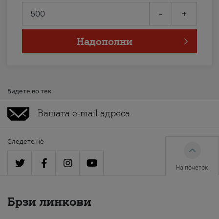
-
+
Надополни
Бидете во тек
Следете нè
На почеток
Брзи линкови