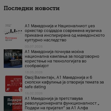
Последни новости
А1 Македонија и Националниот џез
оркестар создадоа современа музичка
приказна инспирирана од македонското
културно наследство
03.07.2026
A1 Македонија почнува моќна
национална кампања за поодговорно
користење на технологијата во
сообраќајот
18.05.2026
Овој Валентајн, A1 Македонија и 6
скопски кафулиња ја отворија темата за
safe dating
16.02.2026
А1 Македонија ја претставува
револуционерната функционалност „
Подари на пријател“ за А1 Алфа