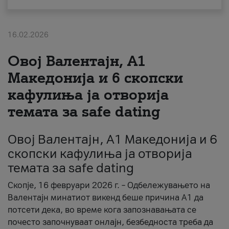
За нас
16.02.2026
#ПодобарОнлајн
Овој Валентајн, A1
Македонија и 6 скопски
кафулиња ја отворија
темата за safe dating
Овој Валентајн, A1 Македонија и 6
скопски кафулиња ја отворија
темата за safe dating
Скопје, 16 февруари 2026 г. – Одбележувањето на
Валентајн минатиот викенд беше причина А1 да
потсети дека, во време кога запознавањата се
почесто започнуваат онлајн, безбедноста треба да