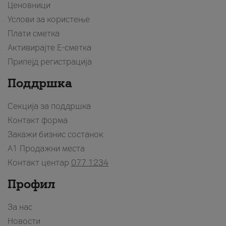
Ценовници
Услови за користење
Плати сметка
Активирајте Е-сметка
Припејд регистрација
Поддршка
Секција за поддршка
Контакт форма
Закажи бизнис состанок
A1 Продажни места
Контакт центар
077 1234
Профил
За нас
Новости