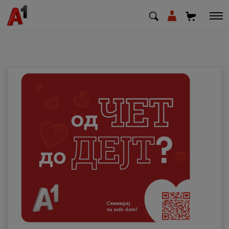
МК
EN
SQ
Приватни
Деловни
Поддршка
Надополни кредит
Плати сметка