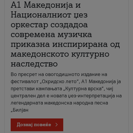
А1 Македонија и
Националниот џез
оркестар создадоа
современа музичка
приказна инспирирана од
македонското културно
наследство
Во пресрет на овогодишното издание на
фестивалот „Охридско лето“, А1 Македонија ја
претстави кампањата „Културна врска“, чиј
централен дел е новата џез-интерпретација на
легендарната македонска народна песна
„Билјан
Дознај повеќе