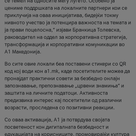
се темел на односите меѓу луѓето. Особено ја
цениме поддршката на локалните партнери кои се
приклучија на оваа иницијатива, бидејќи токму
нивното учество ја потенцира важноста на темата и
ја прави поцелосна,“ изјави Бранкица Толевска,
раководител на оддел за корпоративна стратегија,
трансформација и корпоративни комуникации во
А1 Македонија.
Во сите овие локали беа поставени стикери со QR
код кој води кон a1.mk, каде посетителите можеа да
пронајдат практични совети за безбедно онлајн
запознавање, препознавање „црвени знамиња“ и
заштита на личните податоци. Активноста
предизвика интерес кај посетители од различни
возрасти, проследена со позитивни реакции.
Со оваа активација, А1 ја потврдува својата
посветеност кон дигиталната безбедност и
едукацијата на корисниците, промовирајќи култура