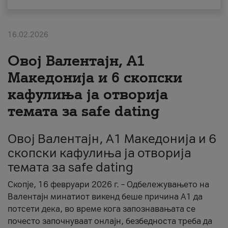
За нас
16.02.2026
#ПодобарОнлајн
Овој Валентајн, A1
Македонија и 6 скопски
кафулиња ја отворија
темата за safe dating
Овој Валентајн, A1 Македонија и 6
скопски кафулиња ја отворија
темата за safe dating
Скопје, 16 февруари 2026 г. – Одбележувањето на
Валентајн минатиот викенд беше причина А1 да
потсети дека, во време кога запознавањата се
почесто започнуваат онлајн, безбедноста треба да