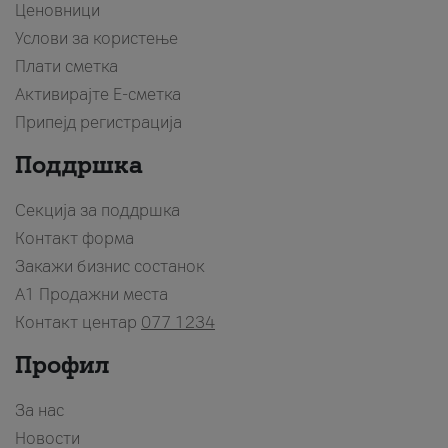
Ценовници
Услови за користење
Плати сметка
Активирајте Е-сметка
Припејд регистрација
Поддршка
Секција за поддршка
Контакт форма
Закажи бизнис состанок
A1 Продажни места
Контакт центар
077 1234
Профил
За нас
Новости