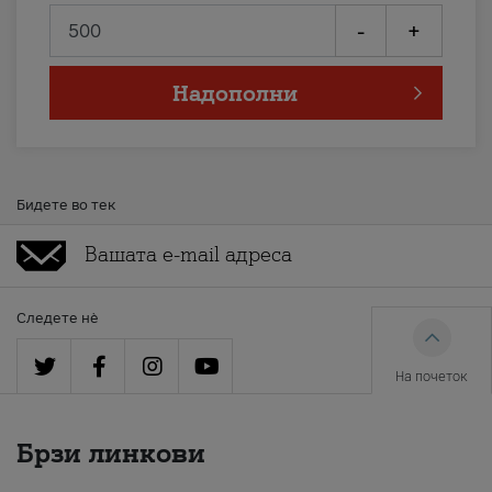
-
+
Надополни
Бидете во тек
Следете нè
На почеток
Брзи линкови