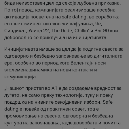
биде неизоставен дел од секоја љубовна приказна.
По тој повод, компанијата реализираше посебна
активација посветена на safe dating, во соработка
со шест еминентни скопски кафулиња, Че,
Синдикат, Улица 22, The Dude, Chillin’ и Bar 90 кои
доброволно се приклучија на иницијативата.
Иницијативата имаше за цел да ја подигне свеста за
одговорно и безбедно запознавање во дигиталната
ера, особено во период кога Валентајн носи
зголемена динамика на нови контакти и
комуникација.
„Нашиот пристап во А1 е да создадеме вредност за
луѓето, не само преку технологија, туку и преку
поддршка на нивните секојдневни избори. Safe
dating е повеќе од практичен совет, тоа е
промовирање на свесна, одговорна и безбедна
култура на запознавања, каде довербата и почитта