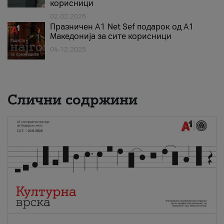
корисници
02.02.2026
Празничен A1 Net Sеf подарок од А1
Македонија за сите корисници
04.12.2025
Слични содржини