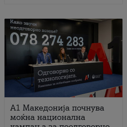
A1 Македонија почнува
моќна национална
кампања за поодговорно