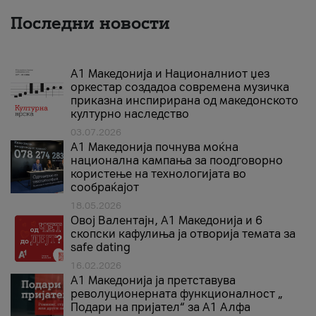
Последни новости
А1 Македонија и Националниот џез
оркестар создадоа современа музичка
приказна инспирирана од македонското
културно наследство
03.07.2026
A1 Македонија почнува моќна
национална кампања за поодговорно
користење на технологијата во
сообраќајот
18.05.2026
Овој Валентајн, A1 Македонија и 6
скопски кафулиња ја отворија темата за
safe dating
16.02.2026
А1 Македонија ја претставува
револуционерната функционалност „
Подари на пријател“ за А1 Алфа