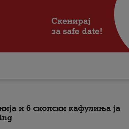
нија и 6 скопски кафулиња ја
ing