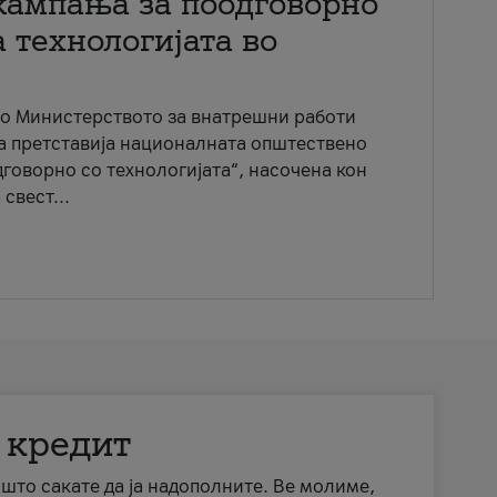
кампања за поодговорно
 технологијата во
со Министерството за внатрешни работи
ја претставија националната општествено
говорно со технологијата“, насочена кон
свест...
 кредит
а што сакате да ја надополните. Ве молиме,