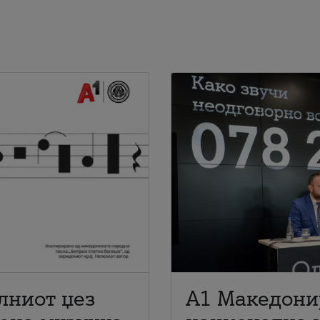
лниот џез
A1 Македони