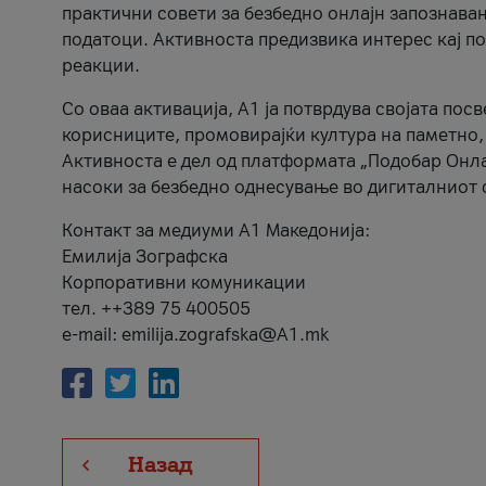
практични совети за безбедно онлајн запознава
податоци. Активноста предизвика интерес кај п
реакции.
Со оваа активација, А1 ја потврдува својата пос
корисниците, промовирајќи култура на паметно,
Активноста е дел од платформата „Подобар Онла
насоки за безбедно однесување во дигиталниот 
Контакт за медиуми А1 Македонија:
Емилија Зографска
Корпоративни комуникации
тел. ++389 75 400505
e-mail: emilija.zografska@A1.mk
Назад