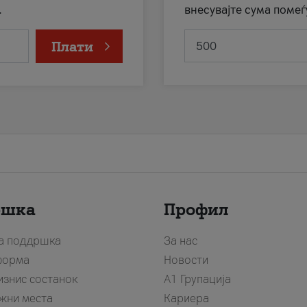
.
внесувајте сума помеѓ
Плати
ршка
Профил
за поддршка
За нас
форма
Новости
изнис состанок
А1 Групација
жни места
Кариера