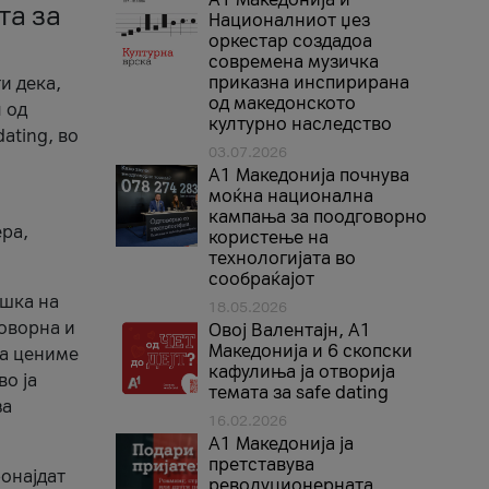
та за
Националниот џез
оркестар создадоа
современа музичка
приказна инспирирана
и дека,
од македонското
 од
културно наследство
ating, во
03.07.2026
A1 Македонија почнува
моќна национална
кампања за поодговорно
ера,
користење на
технологијата во
сообраќајот
ршка на
18.05.2026
говорна и
Овој Валентајн, A1
Македонија и 6 скопски
ја цениме
кафулиња ја отворија
во ја
темата за safe dating
за
16.02.2026
А1 Македонија ја
претставува
ронајдат
револуционерната