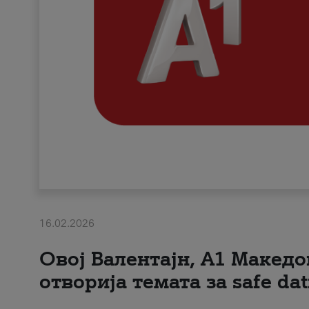
16.02.2026
Овој Валентајн, A1 Македо
отворија темата за safe dat