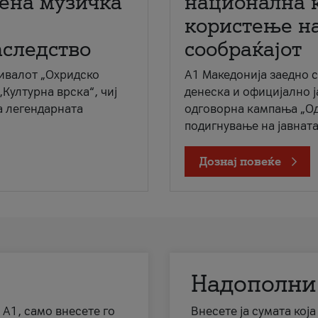
мена музичка
национална 
користење на
аследство
сообраќајот
ивалот „Охридско
A1 Македонија заедно 
„Културна врска“, чиј
денеска и официјално 
а легендарната
одговорна кампања „Од
подигнување на јавната 
Дознај повеќе
Надополни
 А1, само внесете го
Внесете ја сумата кој