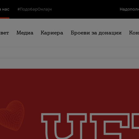
а нас
#ПодобарОнлајн
Надополн
свет
Медиа
Кариера
Броеви за донации
Кон