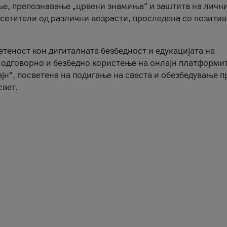
ње, препознавање „црвени знамиња“ и заштита на личн
осетители од различни возрасти, проследена со позити
ветеност кон дигиталната безбедност и едукацијата на
 одговорно и безбедно користење на онлајн платформит
јн“, посветена на подигање на свеста и обезбедување 
свет.