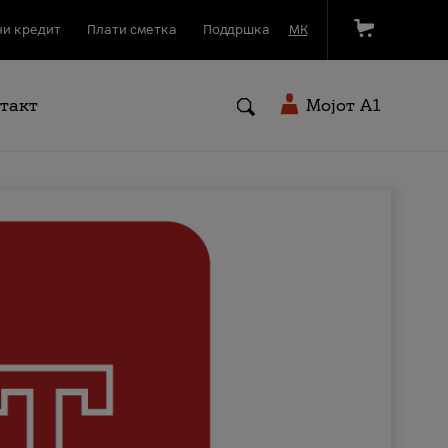
и кредит
Плати сметка
Поддршка
МК
такт
Мојот A1