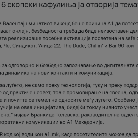
 6 скопски кафулиња ја отворија тема
а Валентајн минатиот викенд беше причина А1 да потсет
ваат онлајн, безбедноста треба да биде неизоставен дел
ата реализираше посебна активација посветена на safe d
е, Синдикат, Улица 22, The Dude, Chillin’ и Bar 90 кои
а за одговорно и безбедно запознавање во дигиталната 
на динамика на нови контакти и комуникација.
а луѓето, не само преку технологија, туку и преку подд
ќе од практичен совет, тоа е промовирање на свесна, од
а и почитта се темел на односите меѓу луѓето. Особено 
чија на оваа иницијатива, бидејќи токму нивното учест
сна,“ изјави Бранкица Толевска, раководител на оддел 
поративни комуникации во А1 Македонија.
R код кој води кон a1.mk, каде посетителите можеа да п