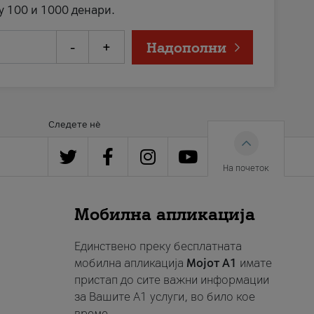
у 100 и 1000 денари.
-
+
Надополни
Следете нè
На почеток
Мобилна апликација
Единствено преку бесплатната
мобилна апликација
Мојот A1
имате
пристап до сите важни информации
за Вашите A1 услуги, во било кое
време.