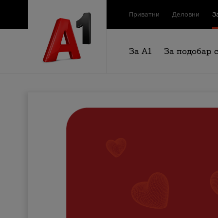
Приватни
Деловни
З
За А1
За подобар 