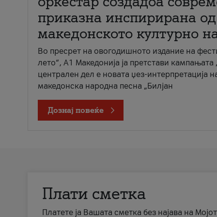
оркестар создадоа совре
приказна инспирирана од
македонското културно н
Во пресрет на овогодишното издание на фест
лето“, А1 Македонија ја претстави кампањата 
централен дел е новата џез-интерпретација н
македонска народна песна „Билјан
Дознај повеќе
Плати сметка
Платете ја Вашата сметка без најава на Мојот