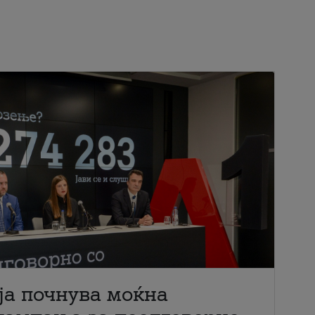
ја почнува моќна