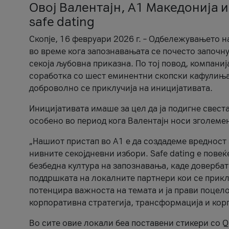
Овој Валентајн, A1 Македонија и
safe dating
Скопје, 16 февруари 2026 г. – Одбележувањето н
во време кога запознавањата се почесто започну
секоја љубовна приказна. По тој повод, компаниј
соработка со шест еминентни скопски кафулиња, Ч
доброволно се приклучија на иницијативата.
Иницијативата имаше за цел да ја подигне свест
особено во период кога Валентајн носи зголеме
„Нашиот пристап во А1 е да создадеме вредност з
нивните секојдневни избори. Safe dating е пове
безбедна култура на запознавања, каде довербат
поддршката на локалните партнери кои се приклу
потенцира важноста на темата и ја прави поцело
корпоративна стратегија, трансформација и кор
Во сите овие локали беа поставени стикери со Q