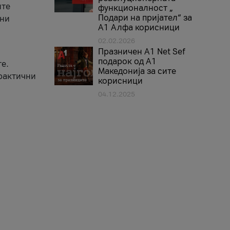
ите
функционалност „
Подари на пријател“ за
вни
А1 Алфа корисници
02.02.2026
Празничен A1 Net Sеf
подарок од А1
е.
Македонија за сите
практични
корисници
04.12.2025