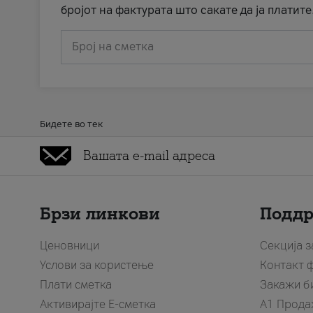
бројот на фактурата што сакате да ја платите
Број на сметка
Бидете во тек
Брзи линкови
Подд
Ценовници
Секција 
Услови за користење
Контакт 
Плати сметка
Закажи б
Активирајте Е-сметка
A1 Прода