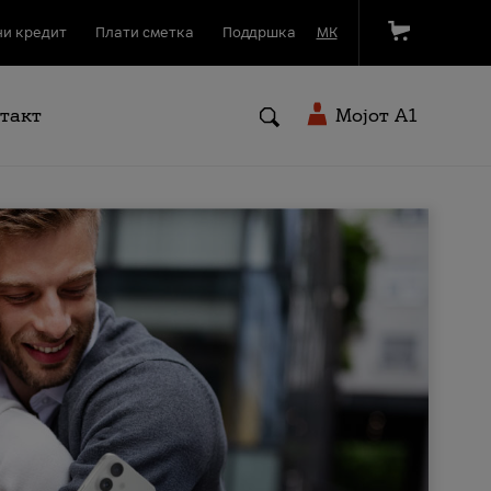
и кредит
Плати сметка
Поддршка
МК
такт
Мојот A1