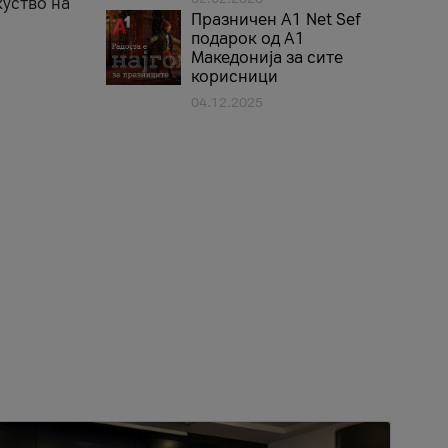
куство на
Празничен A1 Net Sеf
подарок од А1
Македонија за сите
корисници
04.12.2025