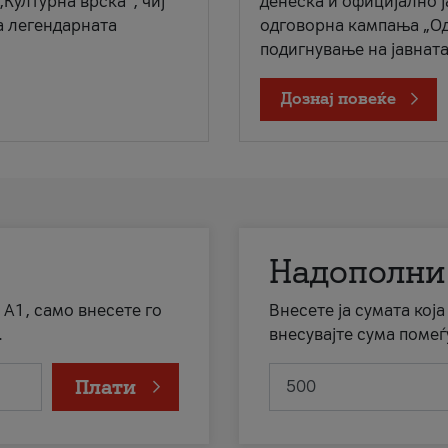
„Културна врска“, чиј
денеска и официјално 
а легендарната
одговорна кампања „Од
подигнување на јавната 
Дознај повеќе
Надополни
 А1, само внесете го
Внесете ја сумата кој
.
внесувајте сума помеѓ
Плати