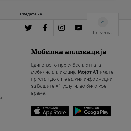
Следете нè
На почеток
Мобилна апликација
Единствено преку бесплатната
мобилна апликација
Мојот A1
имате
пристап до сите важни информации
за Вашите A1 услуги, во било кое
време.
и