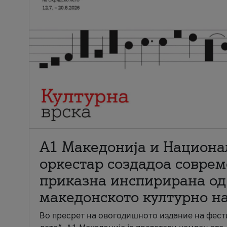
А1 Македонија и Национа
оркестар создадоа совре
приказна инспирирана од
македонското културно н
Во пресрет на овогодишното издание на фест