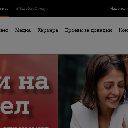
а нас
#ПодобарОнлајн
Надополн
свет
Медиа
Кариера
Броеви за донации
Кон