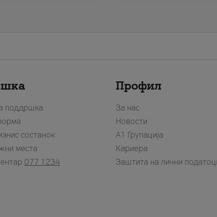
ршка
Профил
за поддршка
За нас
форма
Новости
изнис состанок
А1 Групација
жни места
Кариера
центар
077 1234
Заштита на лични податоц