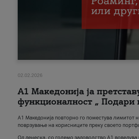
02.02.2026
А1 Македонија ја претста
функционалност „ Подари 
А1 Македонија повторно го поместува лимитот 
поврзување на корисниците преку своето портф
Од денеска, со големо задоволство А1 воведува 