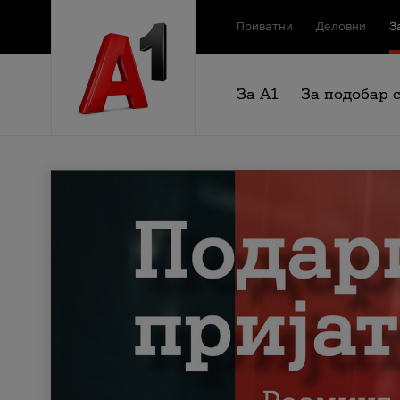
Приватни
Деловни
З
За А1
За подобар 