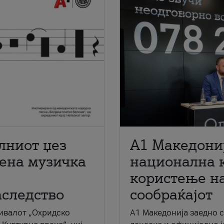
лниот џез
A1 Македони
мена музичка
национална 
користење на
аследство
сообраќајот
ивалот „Охридско
A1 Македонија заедно 