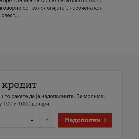
ја претставија националната општествено
говорно со технологијата“, насочена кон
свест...
 кредит
а што сакате да ја надополните. Ве молиме,
у 100 и 1000 денари.
-
+
Надополни