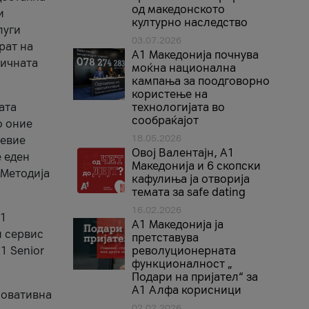
од македонското
и
културно наследство
луги
03.07.2026
рат на
A1 Македонија почнува
бичната
моќна национална
кампања за поодговорно
користење на
ата
технологијата во
сообраќајот
о оние
18.05.2026
невие
Овој Валентајн, A1
е еден
Македонија и 6 скопски
 Методија
кафулиња ја отворија
темата за safe dating
16.02.2026
А1
А1 Македонија ја
и сервис
претставува
1 Senior
револуционерната
функционалност „
Подари на пријател“ за
А1 Алфа корисници
новативна
02.02.2026