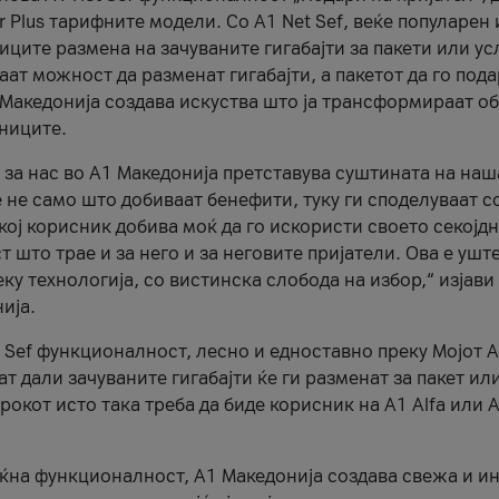
r Plus тарифните модели. Со A1 Net Sef, веќе популарен 
ците размена на зачуваните гигабајти за пакети или ус
ат можност да разменат гигабајти, а пакетот да го пода
1 Македонија создава искуства што ја трансформираат о
сниците.
 за нас во А1 Македонија претставува суштината на наш
 не само што добиваат бенефити, туку ги споделуваат с
екој корисник добива моќ да го искористи своето секојд
 што трае и за него и за неговите пријатели. Ова е ушт
еку технологија, со вистинска слобода на избор,“ изјави
ија.
 Sef функционалност, лесно и едноставно преку Мојот 
т дали зачуваните гигабајти ќе ги разменат за пакет ил
рокот исто така треба да биде корисник на А1 Alfa или A
оќна функционалност, А1 Македонија создава свежа и и