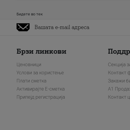
Бидете во тек
Брзи линкови
Подд
Ценовници
Секција 
Услови за користење
Контакт 
Плати сметка
Закажи б
Активирајте Е-сметка
A1 Прода
Припејд регистрација
Контакт 