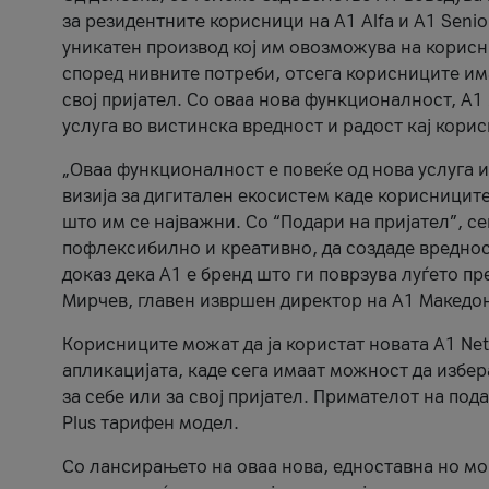
за резидентните корисници на А1 Alfa и A1 Senio
уникатен производ кој им овозможува на корисни
според нивните потреби, отсега корисниците има
свој пријател. Со оваа нова функционалност, А
услуга во вистинска вредност и радост кај кори
„Оваа функционалност е повеќе од нова услуга и
визија за дигитален екосистем каде корисниците
што им се најважни. Со “Подари на пријател”, с
пофлексибилно и креативно, да создаде вредност
доказ дека А1 е бренд што ги поврзува луѓето пр
Мирчев, главен извршен директор на А1 Македон
Корисниците можат да ја користат новата А1 Net
апликацијата, каде сега имаат можност да избера
за себе или за свој пријател. Примателот на пода
Plus тарифен модел.
Со лансирањето на оваа нова, едноставна но м