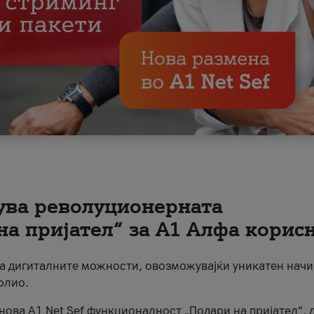
вува револуционерната
на пријател“ за А1 Алфа корис
на дигиталните можности, овозможувајќи уникатен начи
олио.
нова A1 Net Sef функционалност „Подари на пријател“, 