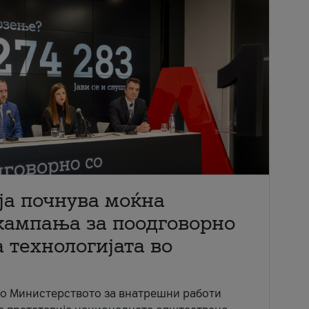
ја почнува моќна
кампања за поодговорно
 технологијата во
со Министерството за внатрешни работи