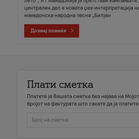
лето“, А1 Македонија ја претстави кампањата 
централен дел е новата џез-интерпретација н
македонска народна песна „Билјан
Дознај повеќе
Плати сметка
Платете ја Вашата сметка без најава на Мојот
бројот на фактурата што сакате да ја платите
Број на сметка