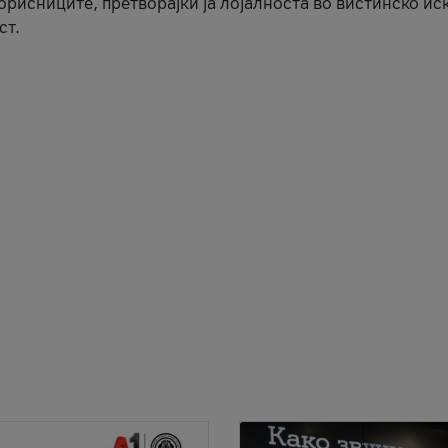
корисниците, претворајќи ја лојалноста во вистинско ис
ст.