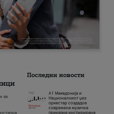
Последни новости
ници
А1 Македонија и
н за
Националниот џез
оркестар создадоа
современа музичка
приказна инспирирана
достапна