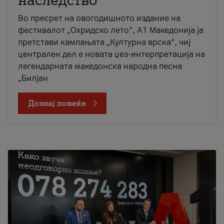
наследство
Во пресрет на овогодишното издание на
фестивалот „Охридско лето“, А1 Македонија ја
претстави кампањата „Културна врска“, чиј
централен дел е новата џез-интерпретација на
легендарната македонска народна песна
„Билјан
Дознај повеќе