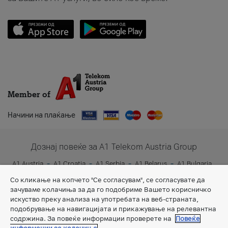
Member of
Начини на плаќање
Дознај повеќе за A1 Telekom Austria Group
A1 Austria
A1 Croatia
A1 Serbia
A1 Belarus
A1 Bulgaria
A1 Slovenia
A1 Digital
Со кликање на копчето "Се согласувам", се согласувате да
зачуваме колачиња за да го подобриме Вашето корисничко
искуство преку анализа на употребата на веб-страната,
подобрување на навигацијата и прикажување на релевантна
содржина. За повеќе информации проверете на
Повеќе