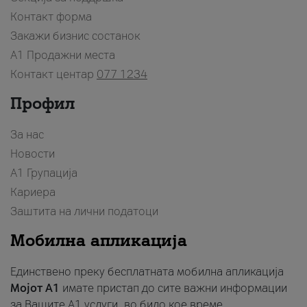
Контакт форма
Закажи бизнис состанок
A1 Продажни места
Контакт центар
077 1234
Профил
За нас
Новости
А1 Групација
Кариера
Заштита на лични податоци
Мобилна апликација
Единствено преку бесплатната мобилна апликација
Мојот A1
имате пристап до сите важни информации
за Вашите A1 услуги, во било кое време.