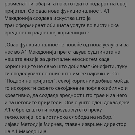
разменат гигабајти, а пакетот да го подарат на свој
пријател. Со оваа нова функционалност, А1
Македонија создава искуства што ја
трансформираат обичната услуга во вистинска
вредност и радост кај корисниците.
„Оваа функционалност е повеќе од нова услуга и за
нас во А1 Македонија претставува суштината на
нашата визија за дигитален екосистем каде
корисниците не само што добиваат бенефити, туку
ги споделуваат со оние што им се најважни. Со
“Подари на пријател”, секој корисник добива моќ да
го искористи своето секојдневие пофлексибилно и
креативно, да создаде вредност што трае и за него
и за неговите пријатели. Ова е уште еден доказ дека
А1 е бренд што ги поврзува луѓето преку
технологија, со вистинска слобода на избор,“
изјави Методија Мирчев, главен извршен директор
на А1 Македонија.