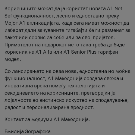
Корисниците можат да ја користат новата А1 Net
Sef функционалност, лесно и едноставно преку
Мојот А1 апликацијата, каде сега имаат можност да
изберат дали зачуваните гигабајти ќе ги разменат за
пакет или сервис за себе или за свој пријател.
Примателот на подарокот исто така треба да биде
корисник на А1 Alfa или A1 Senior Plus тарифен
модел.
Со лансирањето на оваа нова, едноставна но моќна
функционалност, А1 Македонија создава свежа и
иновативна врска помеѓу технологијата и
секојдневието на корисниците, претворајќи ја
лојалноста во вистинско искуство на споделување,
радост и персонализирана вредност.
Контакт за медиуми А1 Македонија:
Емилија Зографска