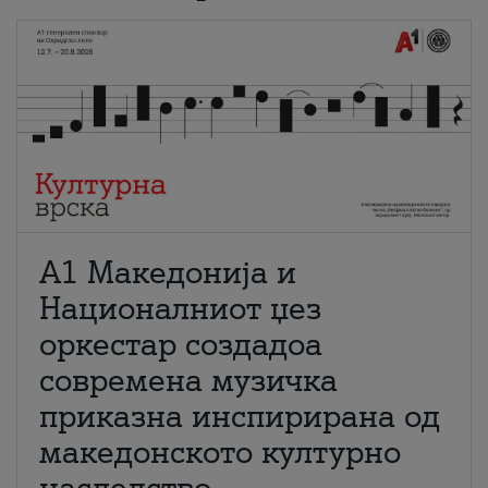
А1 Македонија и
Националниот џез
оркестар создадоа
современа музичка
приказна инспирирана од
македонското културно