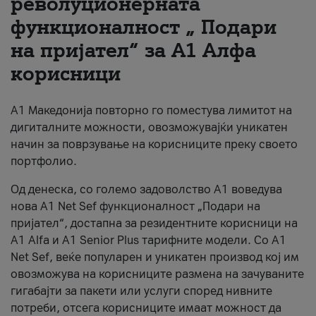
револуционерната
функционалност „ Подари
За нас
на пријател“ за А1 Алфа
#ПодобарОнлајн
корисници
А1 Македонија повторно го поместува лимитот на
дигиталните можности, овозможувајќи уникатен
начин за поврзување на корисниците преку своето
портфолио.
Од денеска, со големо задоволство А1 воведува
нова A1 Net Sef функционалност „Подари на
пријател“, достапна за резидентните корисници на
А1 Alfa и A1 Senior Plus тарифните модели. Со A1
Net Sef, веќе популарен и уникатен производ кој им
овозможува на корисниците размена на зачуваните
гигабајти за пакети или услуги според нивните
потреби, отсега корисниците имаат можност да