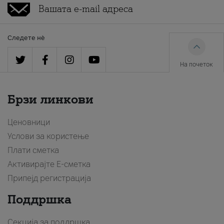
Следете нè
На почеток
Брзи линкови
Ценовници
Услови за користење
Плати сметка
Активирајте Е-сметка
Припејд регистрација
Поддршка
Секција за поддршка