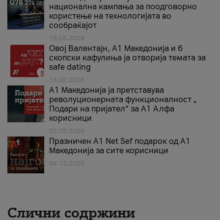
национална кампања за поодговорно
користење на технологијата во
сообраќајот
18.05.2026
Овој Валентајн, A1 Македонија и 6
скопски кафулиња ја отворија темата за
safe dating
16.02.2026
А1 Македонија ја претставува
револуционерната функционалност „
Подари на пријател“ за А1 Алфа
корисници
02.02.2026
Празничен A1 Net Sеf подарок од А1
Македонија за сите корисници
04.12.2025
Слични содржини