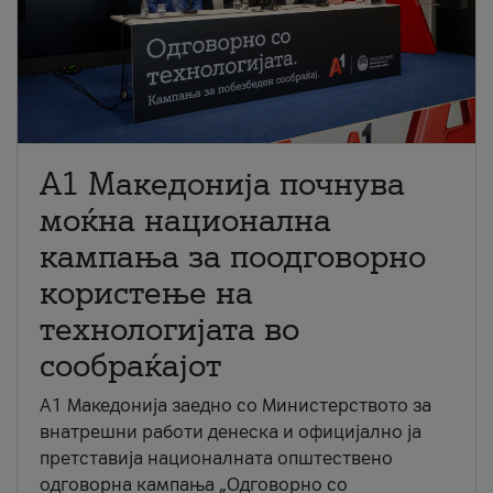
A1 Македонија почнува
моќна национална
кампања за поодговорно
користење на
технологијата во
сообраќајот
A1 Македонија заедно со Министерството за
внатрешни работи денеска и официјално ја
претставија националната општествено
одговорна кампања „Одговорно со