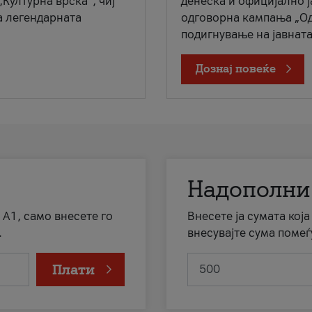
„Културна врска“, чиј
денеска и официјално 
а легендарната
одговорна кампања „Од
подигнување на јавната 
Дознај повеќе
Надополни
 А1, само внесете го
Внесете ја сумата кој
.
внесувајте сума помеѓ
Плати