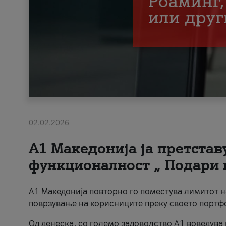
02.02.2026
А1 Македонија ја претста
функционалност „ Подари 
А1 Македонија повторно го поместува лимитот 
поврзување на корисниците преку своето портф
Од денеска, со големо задоволство А1 воведува 