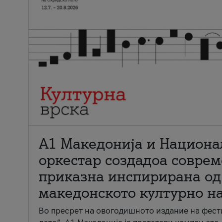
А1 Македонија и Национа
оркестар создадоа совре
приказна инспирирана од
македонското културно н
Во пресрет на овогодишното издание на фест