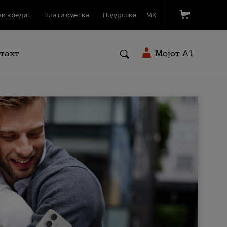
и кредит
Плати сметка
Поддршка
МК
такт
Мојот A1