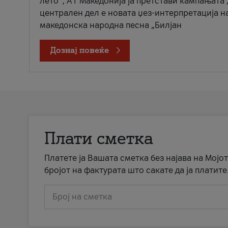
лето“, А1 Македонија ја претстави кампањата 
централен дел е новата џез-интерпретација н
македонска народна песна „Билјан
Дознај повеќе
Плати сметка
Платете ја Вашата сметка без најава на Мојот
бројот на фактурата што сакате да ја платите
Број на сметка