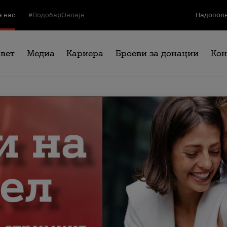
а нас
#ПодобарОнлајн
Надополн
свет
Медиа
Кариера
Броеви за донации
Кон