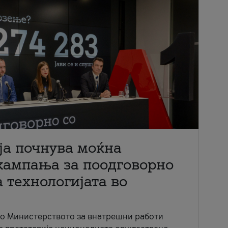
ја почнува моќна
кампања за поодговорно
 технологијата во
со Министерството за внатрешни работи