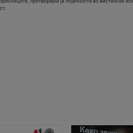
корисниците, претворајќи ја лојалноста во вистинско ис
ст.