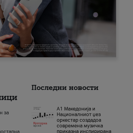
Последни новости
ници
А1 Македонија и
н за
Националниот џез
оркестар создадоа
современа музичка
приказна инспирирана
достапна