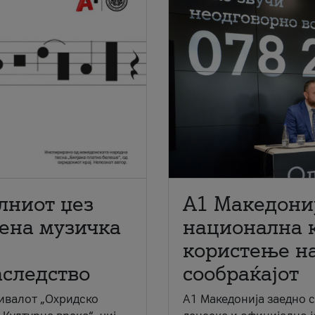
лниот џез
A1 Македони
мена музичка
национална 
користење на
аследство
сообраќајот
ивалот „Охридско
A1 Македонија заедно 