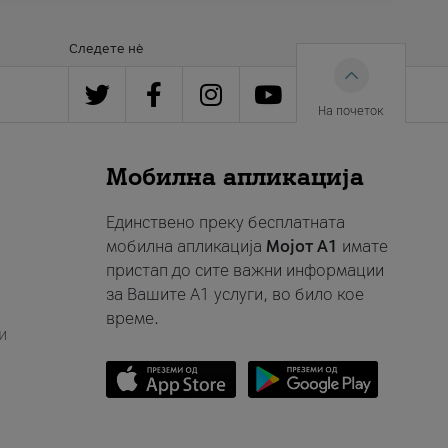
Следете нè
На почеток
Мобилна апликација
Единствено преку бесплатната
мобилна апликација
Мојот A1
имате
пристап до сите важни информации
за Вашите A1 услуги, во било кое
време.
и