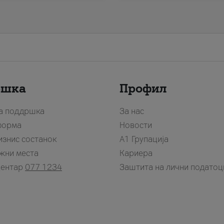
ршка
Профил
за поддршка
За нас
форма
Новости
изнис состанок
А1 Групација
жни места
Кариера
центар
077 1234
Заштита на лични податоц