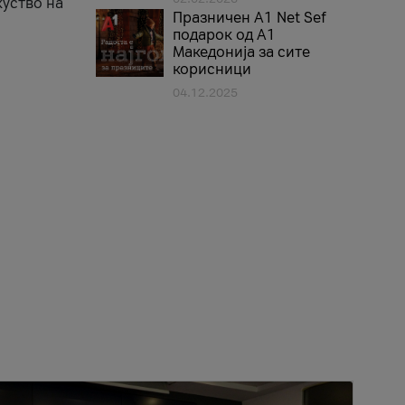
куство на
Празничен A1 Net Sеf
подарок од А1
Македонија за сите
корисници
04.12.2025