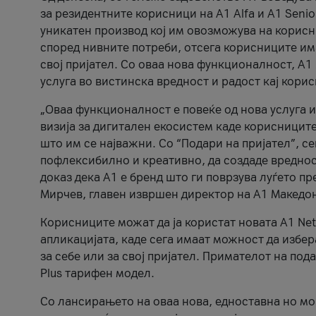
за резидентните корисници на А1 Alfa и A1 Senio
уникатен производ кој им овозможува на корисни
според нивните потреби, отсега корисниците има
свој пријател. Со оваа нова функционалност, А
услуга во вистинска вредност и радост кај кори
„Оваа функционалност е повеќе од нова услуга и
визија за дигитален екосистем каде корисниците
што им се најважни. Со “Подари на пријател”, с
пофлексибилно и креативно, да создаде вредност
доказ дека А1 е бренд што ги поврзува луѓето пр
Мирчев, главен извршен директор на А1 Македон
Корисниците можат да ја користат новата А1 Net
апликацијата, каде сега имаат можност да избера
за себе или за свој пријател. Примателот на пода
Plus тарифен модел.
Со лансирањето на оваа нова, едноставна но м