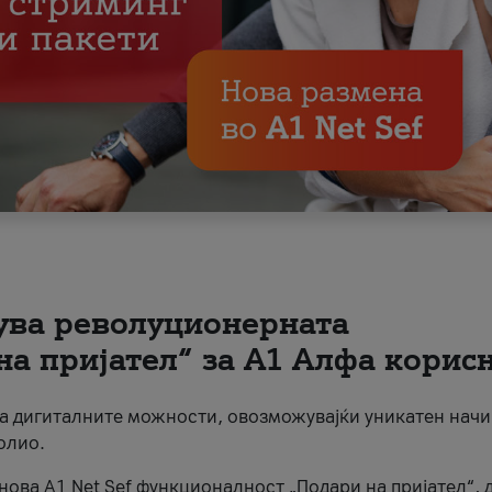
вува револуционерната
на пријател“ за А1 Алфа корис
на дигиталните можности, овозможувајќи уникатен начи
олио.
нова A1 Net Sef функционалност „Подари на пријател“, 