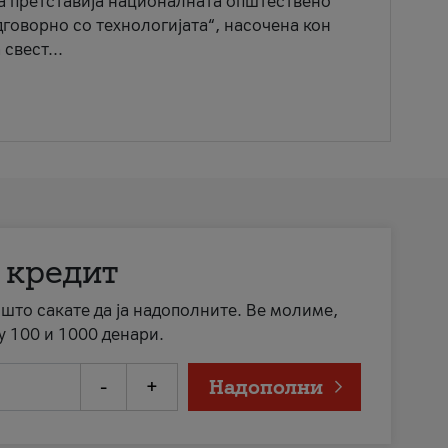
ја претставија националната општествено
говорно со технологијата“, насочена кон
свест...
 кредит
а што сакате да ја надополните. Ве молиме,
у 100 и 1000 денари.
-
+
Надополни