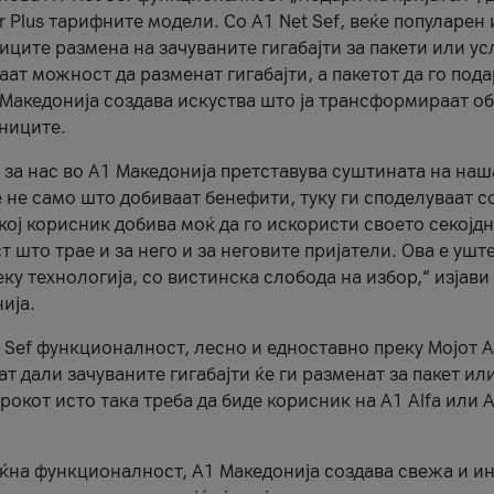
r Plus тарифните модели. Со A1 Net Sef, веќе популарен 
ците размена на зачуваните гигабајти за пакети или ус
ат можност да разменат гигабајти, а пакетот да го пода
1 Македонија создава искуства што ја трансформираат о
сниците.
 за нас во А1 Македонија претставува суштината на наш
 не само што добиваат бенефити, туку ги споделуваат с
екој корисник добива моќ да го искористи своето секојд
 што трае и за него и за неговите пријатели. Ова е ушт
еку технологија, со вистинска слобода на избор,“ изјави
ија.
 Sef функционалност, лесно и едноставно преку Мојот 
т дали зачуваните гигабајти ќе ги разменат за пакет ил
рокот исто така треба да биде корисник на А1 Alfa или A
оќна функционалност, А1 Македонија создава свежа и и