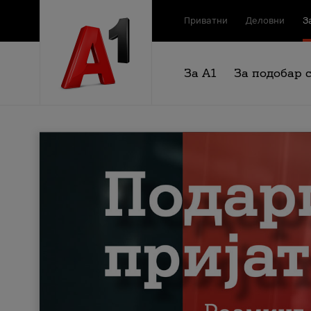
Приватни
Деловни
З
За А1
За подобар 