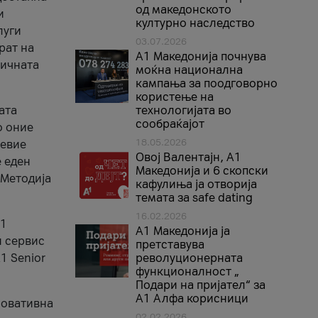
од македонското
и
културно наследство
луги
03.07.2026
рат на
A1 Македонија почнува
бичната
моќна национална
кампања за поодговорно
користење на
ата
технологијата во
сообраќајот
о оние
18.05.2026
невие
Овој Валентајн, A1
е еден
Македонија и 6 скопски
 Методија
кафулиња ја отворија
темата за safe dating
16.02.2026
А1
А1 Македонија ја
и сервис
претставува
1 Senior
револуционерната
функционалност „
Подари на пријател“ за
А1 Алфа корисници
новативна
02.02.2026