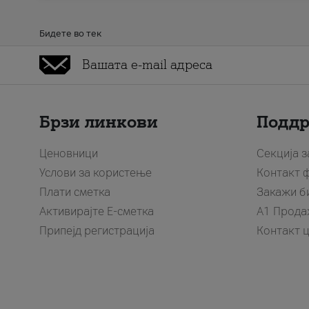
Бидете во тек
Брзи линкови
Подд
Ценовници
Секција 
Услови за користење
Контакт 
Плати сметка
Закажи б
Активирајте Е-сметка
A1 Прода
Припејд регистрација
Контакт 