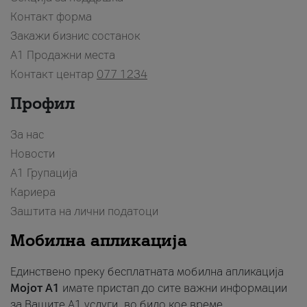
Контакт форма
Закажи бизнис состанок
A1 Продажни места
Контакт центар
077 1234
Профил
За нас
Новости
А1 Групација
Кариера
Заштита на лични податоци
Мобилна апликација
Единствено преку бесплатната мобилна апликација
Мојот A1
имате пристап до сите важни информации
за Вашите A1 услуги, во било кое време.