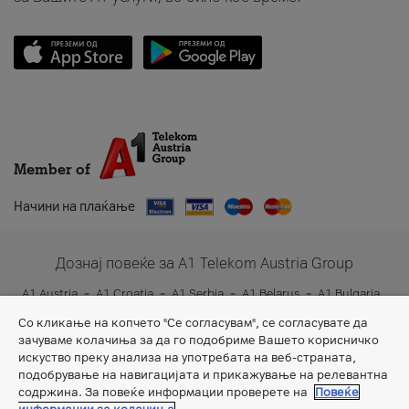
Member of
Начини на плаќање
Дознај повеќе за A1 Telekom Austria Group
A1 Austria
A1 Croatia
A1 Serbia
A1 Belarus
A1 Bulgaria
A1 Slovenia
A1 Digital
Со кликање на копчето "Се согласувам", се согласувате да
зачуваме колачиња за да го подобриме Вашето корисничко
искуство преку анализа на употребата на веб-страната,
подобрување на навигацијата и прикажување на релевантна
содржина. За повеќе информации проверете на
Повеќе