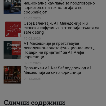
национална кампања за поодговорно
користење на технологијата во
сообраќајот
18.05.2026
Овој Валентајн, A1 Македонија и 6
скопски кафулиња ја отворија темата за
safe dating
16.02.2026
А1 Македонија ја претставува
револуционерната функционалност „
Подари на пријател“ за А1 Алфа
корисници
02.02.2026
Празничен A1 Net Sеf подарок од А1
Македонија за сите корисници
04.12.2025
Слични содржини