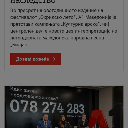
наследство
Во пресрет на овогодишното издание на
фестивалот „Охридско лето“, А1 Македонија ја
претстави кампањата „Културна врска“, чиј
централен дел е новата џез-интерпретација на
легендарната македонска народна песна
„Билјан
Дознај повеќе