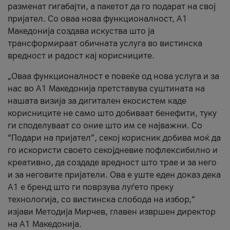
разменат гигабајти, а пакетот да го подарат на свој
пријател. Со оваа нова функционалност, А1
Македонија создава искуства што ја
трансформираат обичната услуга во вистинска
вредност и радост кај корисниците.
„Оваа функционалност е повеќе од нова услуга и за
нас во А1 Македонија претставува суштината на
нашата визија за дигитален екосистем каде
корисниците не само што добиваат бенефити, туку
ги споделуваат со оние што им се најважни. Со
“Подари на пријател”, секој корисник добива моќ да
го искористи своето секојдневие пофлексибилно и
креативно, да создаде вредност што трае и за него
и за неговите пријатели. Ова е уште еден доказ дека
А1 е бренд што ги поврзува луѓето преку
технологија, со вистинска слобода на избор,“
изјави Методија Мирчев, главен извршен директор
на А1 Македонија.