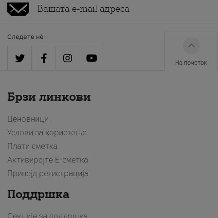
Следете нè
На почеток
Брзи линкови
Ценовници
Услови за користење
Плати сметка
Активирајте Е-сметка
Припејд регистрација
Поддршка
Секција за поддршка