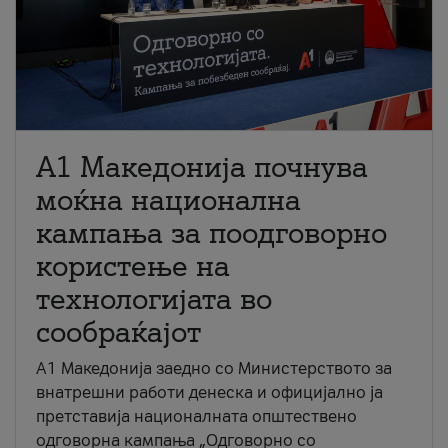
A1 Македонија почнува
моќна национална
кампања за поодговорно
користење на
технологијата во
сообраќајот
A1 Македонија заедно со Министерството за
внатрешни работи денеска и официјално ја
претставија националната општествено
одговорна кампања „Одговорно со