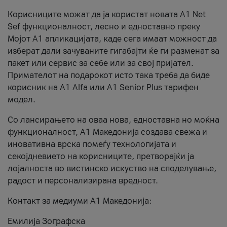
Корисниците можат да ја користат новата А1 Net
Sef функционалност, лесно и едноставно преку
Мојот А1 апликацијата, каде сега имаат можност да
изберат дали зачуваните гигабајти ќе ги разменат за
пакет или сервис за себе или за свој пријател.
Примателот на подарокот исто така треба да биде
корисник на А1 Alfa или A1 Senior Plus тарифен
модел.
Со лансирањето на оваа нова, едноставна но моќна
функционалност, А1 Македонија создава свежа и
иновативна врска помеѓу технологијата и
секојдневието на корисниците, претворајќи ја
лојалноста во вистинско искуство на споделување,
радост и персонализирана вредност.
Контакт за медиуми А1 Македонија:
Емилија Зографска