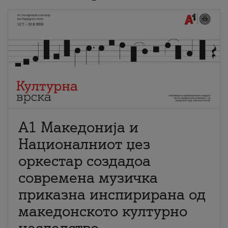
А1 Македонија и
Националниот џез
оркестар создадоа
современа музичка
приказна инспирирана од
македонското културно