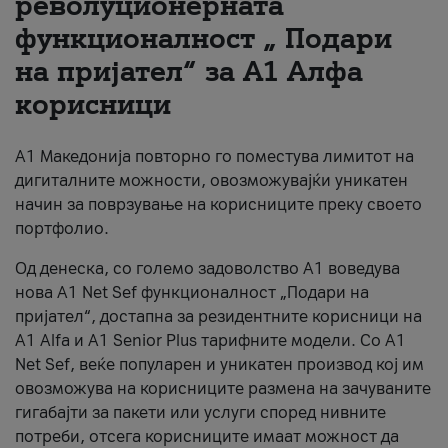
револуционерната
функционалност „ Подари
За нас
на пријател“ за А1 Алфа
#ПодобарОнлајн
корисници
А1 Македонија повторно го поместува лимитот на
дигиталните можности, овозможувајќи уникатен
начин за поврзување на корисниците преку своето
портфолио.
Од денеска, со големо задоволство А1 воведува
нова A1 Net Sef функционалност „Подари на
пријател“, достапна за резидентните корисници на
А1 Alfa и A1 Senior Plus тарифните модели. Со A1
Net Sef, веќе популарен и уникатен производ кој им
овозможува на корисниците размена на зачуваните
гигабајти за пакети или услуги според нивните
потреби, отсега корисниците имаат можност да