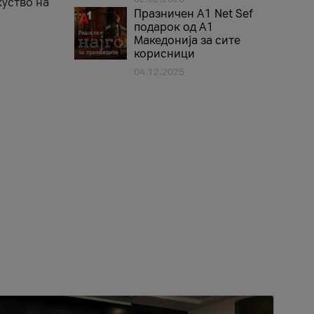
куство на
Празничен A1 Net Sеf
подарок од А1
Македонија за сите
корисници
04.12.2025