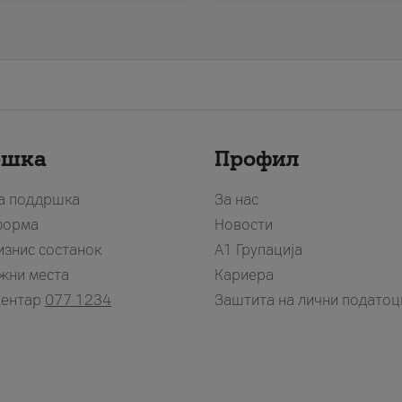
ршка
Профил
за поддршка
За нас
форма
Новости
изнис состанок
А1 Групација
жни места
Кариера
центар
077 1234
Заштита на лични податоц