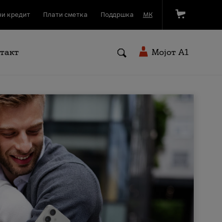
и кредит
Плати сметка
Поддршка
МК
такт
Мојот A1