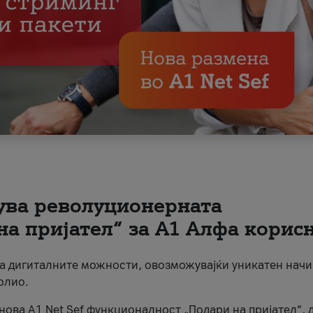
вува револуционерната
на пријател“ за А1 Алфа корис
на дигиталните можности, овозможувајќи уникатен начи
олио.
нова A1 Net Sef функционалност „Подари на пријател“, 