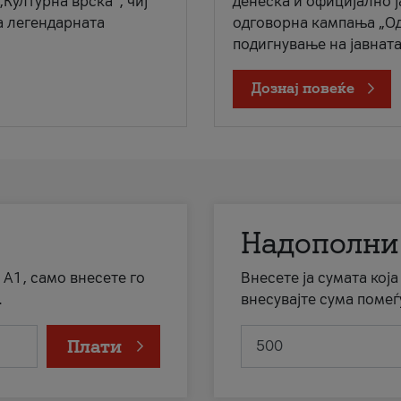
„Културна врска“, чиј
денеска и официјално 
а легендарната
одговорна кампања „Од
подигнување на јавната 
Дознај повеќе
Надополни
 А1, само внесете го
Внесете ја сумата кој
.
внесувајте сума помеѓ
Плати