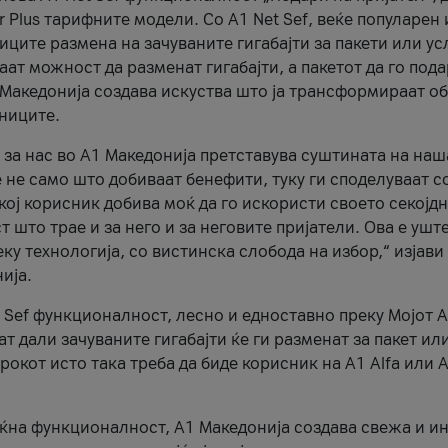
r Plus тарифните модели. Со A1 Net Sef, веќе популарен 
ците размена на зачуваните гигабајти за пакети или ус
ат можност да разменат гигабајти, а пакетот да го пода
1 Македонија создава искуства што ја трансформираат о
сниците.
 за нас во А1 Македонија претставува суштината на наш
 не само што добиваат бенефити, туку ги споделуваат с
екој корисник добива моќ да го искористи своето секојд
 што трае и за него и за неговите пријатели. Ова е ушт
еку технологија, со вистинска слобода на избор,“ изјави
ија.
 Sef функционалност, лесно и едноставно преку Мојот 
т дали зачуваните гигабајти ќе ги разменат за пакет ил
рокот исто така треба да биде корисник на А1 Alfa или A
оќна функционалност, А1 Македонија создава свежа и и