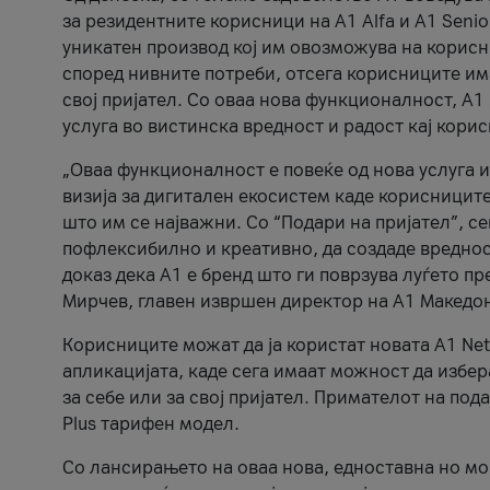
за резидентните корисници на А1 Alfa и A1 Senio
уникатен производ кој им овозможува на корисни
според нивните потреби, отсега корисниците има
свој пријател. Со оваа нова функционалност, А
услуга во вистинска вредност и радост кај кори
„Оваа функционалност е повеќе од нова услуга и
визија за дигитален екосистем каде корисниците
што им се најважни. Со “Подари на пријател”, с
пофлексибилно и креативно, да создаде вредност
доказ дека А1 е бренд што ги поврзува луѓето пр
Мирчев, главен извршен директор на А1 Македон
Корисниците можат да ја користат новата А1 Net
апликацијата, каде сега имаат можност да избера
за себе или за свој пријател. Примателот на пода
Plus тарифен модел.
Со лансирањето на оваа нова, едноставна но м