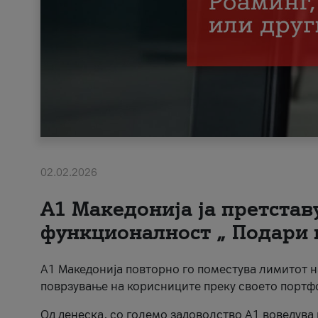
02.02.2026
А1 Македонија ја претста
функционалност „ Подари 
А1 Македонија повторно го поместува лимитот 
поврзување на корисниците преку своето портф
Од денеска, со големо задоволство А1 воведува 