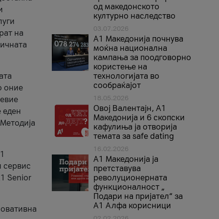
од македонското
и
културно наследство
луги
03.07.2026
рат на
A1 Македонија почнува
бичната
моќна национална
кампања за поодговорно
користење на
ата
технологијата во
сообраќајот
о оние
18.05.2026
невие
Овој Валентајн, A1
е еден
Македонија и 6 скопски
 Методија
кафулиња ја отворија
темата за safe dating
16.02.2026
А1
А1 Македонија ја
и сервис
претставува
1 Senior
револуционерната
функционалност „
Подари на пријател“ за
А1 Алфа корисници
новативна
02.02.2026