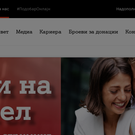
а нас
#ПодобарОнлајн
Надополн
свет
Медиа
Кариера
Броеви за донации
Кон