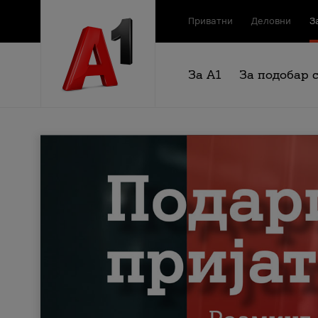
Приватни
Деловни
З
За А1
За подобар 