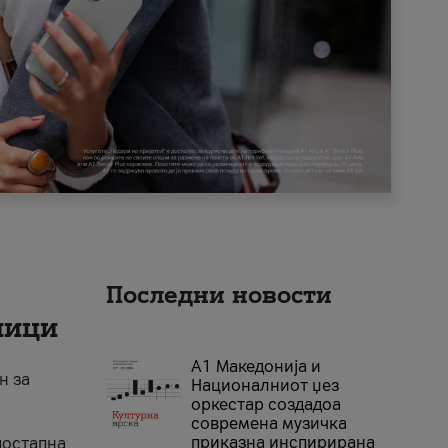
Последни новости
ници
А1 Македонија и
н за
Националниот џез
оркестар создадоа
современа музичка
приказна инспирирана
достапна