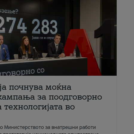
ја почнува моќна
кампања за поодговорно
 технологијата во
со Министерството за внатрешни работи