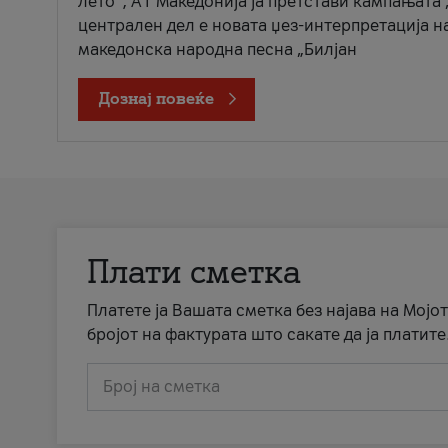
лето“, А1 Македонија ја претстави кампањата 
централен дел е новата џез-интерпретација н
македонска народна песна „Билјан
Дознај повеќе
Плати сметка
Платете ја Вашата сметка без најава на Мојот
бројот на фактурата што сакате да ја платите
Број на сметка