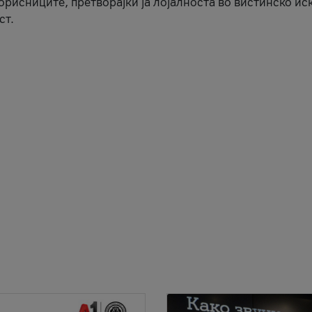
корисниците, претворајќи ја лојалноста во вистинско ис
ст.