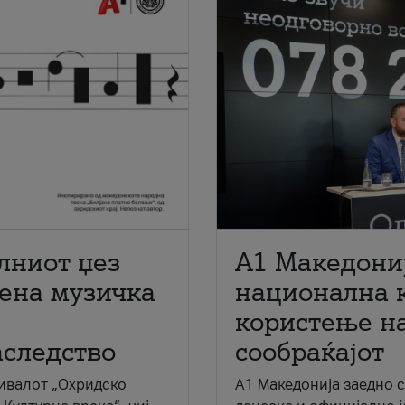
лниот џез
A1 Македони
мена музичка
национална 
користење на
аследство
сообраќајот
ивалот „Охридско
A1 Македонија заедно 