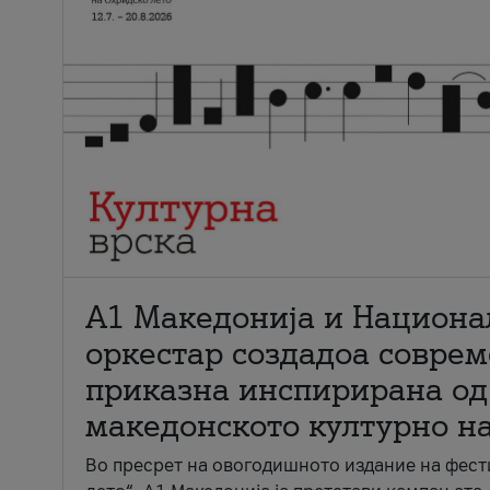
А1 Македонија и Национа
оркестар создадоа совре
приказна инспирирана од
македонското културно н
Во пресрет на овогодишното издание на фест