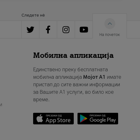
Следете нè
На почеток
Мобилна апликација
Единствено преку бесплатната
мобилна апликација
Мојот A1
имате
пристап до сите важни информации
за Вашите A1 услуги, во било кое
време.
и