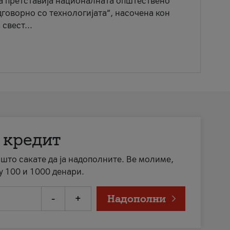
ја претставија националната општествено
говорно со технологијата“, насочена кон
свест...
 кредит
а што сакате да ја надополните. Ве молиме,
у 100 и 1000 денари.
-
+
Надополни