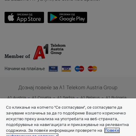
Member of
Начини на плаќање
Дознај повеќе за A1 Telekom Austria Group
A1 Austria
A1 Croatia
A1 Serbia
A1 Belarus
A1 Bulgaria
A1 Slovenia
A1 Digital
Со кликање на копчето "Се согласувам", се согласувате да
зачуваме колачиња за да го подобриме Вашето корисничко
искуство преку анализа на употребата на веб-страната,
подобрување на навигацијата и прикажување на релевантна
содржина. За повеќе информации проверете на
Повеќе