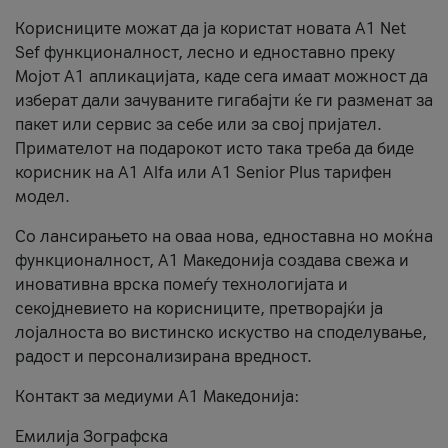
Корисниците можат да ја користат новата А1 Net
Sef функционалност, лесно и едноставно преку
Мојот А1 апликацијата, каде сега имаат можност да
изберат дали зачуваните гигабајти ќе ги разменат за
пакет или сервис за себе или за свој пријател.
Примателот на подарокот исто така треба да биде
корисник на А1 Alfa или A1 Senior Plus тарифен
модел.
Со лансирањето на оваа нова, едноставна но моќна
функционалност, А1 Македонија создава свежа и
иновативна врска помеѓу технологијата и
секојдневието на корисниците, претворајќи ја
лојалноста во вистинско искуство на споделување,
радост и персонализирана вредност.
Контакт за медиуми А1 Македонија:
Емилија Зографска