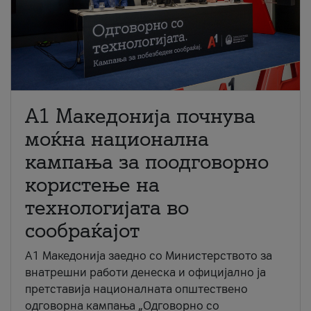
A1 Македонија почнува
моќна национална
кампања за поодговорно
користење на
технологијата во
сообраќајот
A1 Македонија заедно со Министерството за
внатрешни работи денеска и официјално ја
претставија националната општествено
одговорна кампања „Одговорно со