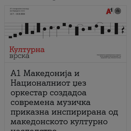
А1 Македонија и
Националниот џез
оркестар создадоа
современа музичка
приказна инспирирана од
македонското културно