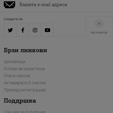
Следете нè
На почеток
Брзи линкови
Ценовници
Услови за користење
Плати сметка
Активирајте Е-сметка
Припејд регистрација
Поддршка
Секција за поддршка