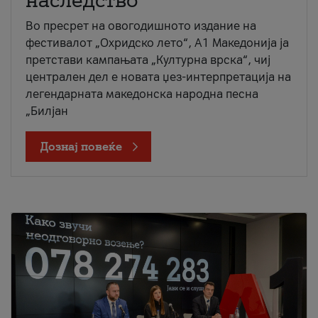
наследство
Во пресрет на овогодишното издание на
фестивалот „Охридско лето“, А1 Македонија ја
претстави кампањата „Културна врска“, чиј
централен дел е новата џез-интерпретација на
легендарната македонска народна песна
„Билјан
Дознај повеќе