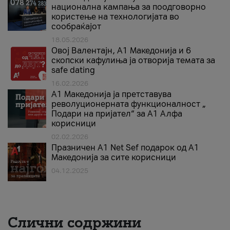
национална кампања за поодговорно
користење на технологијата во
сообраќајот
18.05.2026
Овој Валентајн, A1 Македонија и 6
скопски кафулиња ја отворија темата за
safe dating
16.02.2026
А1 Македонија ја претставува
револуционерната функционалност „
Подари на пријател“ за А1 Алфа
корисници
02.02.2026
Празничен A1 Net Sеf подарок од А1
Македонија за сите корисници
04.12.2025
Слични содржини