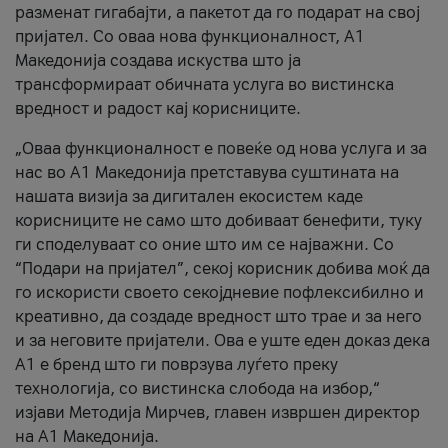
разменат гигабајти, а пакетот да го подарат на свој
пријател. Со оваа нова функционалност, А1
Македонија создава искуства што ја
трансформираат обичната услуга во вистинска
вредност и радост кај корисниците.
„Оваа функционалност е повеќе од нова услуга и за
нас во А1 Македонија претставува суштината на
нашата визија за дигитален екосистем каде
корисниците не само што добиваат бенефити, туку
ги споделуваат со оние што им се најважни. Со
“Подари на пријател”, секој корисник добива моќ да
го искористи своето секојдневие пофлексибилно и
креативно, да создаде вредност што трае и за него
и за неговите пријатели. Ова е уште еден доказ дека
А1 е бренд што ги поврзува луѓето преку
технологија, со вистинска слобода на избор,“
изјави Методија Мирчев, главен извршен директор
на А1 Македонија.