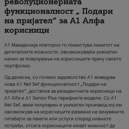
револуционерната
функционалност „ Подари
За нас
на пријател“ за А1 Алфа
#ПодобарОнлајн
корисници
А1 Македонија повторно го поместува лимитот на
дигиталните можности, овозможувајќи уникатен
начин за поврзување на корисниците преку своето
портфолио.
Од денеска, со големо задоволство А1 воведува
нова A1 Net Sef функционалност „Подари на
пријател“, достапна за резидентните корисници на
А1 Alfa и A1 Senior Plus тарифните модели. Со A1
Net Sef, веќе популарен и уникатен производ кој им
овозможува на корисниците размена на зачуваните
гигабајти за пакети или услуги според нивните
потреби, отсега корисниците имаат можност да