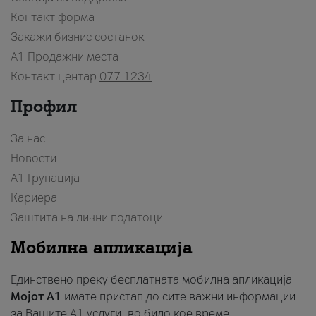
Контакт форма
Закажи бизнис состанок
A1 Продажни места
Контакт центар
077 1234
Профил
За нас
Новости
А1 Групација
Кариера
Заштита на лични податоци
Мобилна апликација
Единствено преку бесплатната мобилна апликација
Мојот A1
имате пристап до сите важни информации
за Вашите A1 услуги, во било кое време.