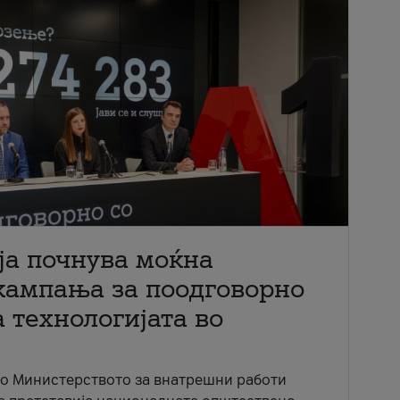
ја почнува моќна
кампања за поодговорно
 технологијата во
со Министерството за внатрешни работи