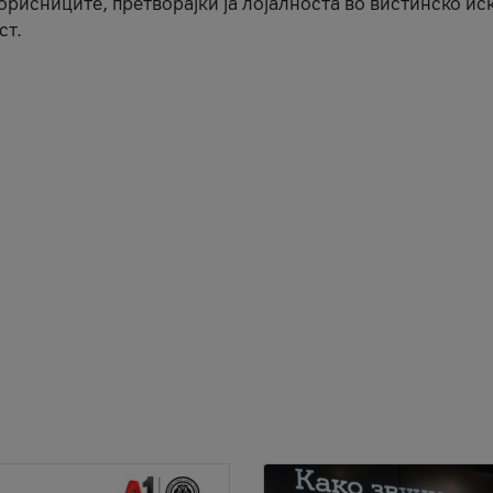
корисниците, претворајќи ја лојалноста во вистинско ис
ст.