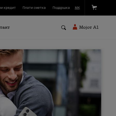
и кредит
Плати сметка
Поддршка
МК
такт
Мојот A1