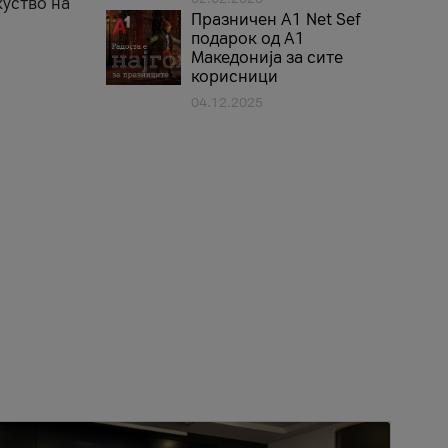
куство на
Празничен A1 Net Sеf
подарок од А1
Македонија за сите
корисници
04.12.2025