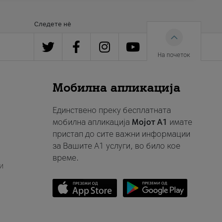
Следете нè
На почеток
Мобилна апликација
Единствено преку бесплатната
мобилна апликација
Мојот A1
имате
пристап до сите важни информации
за Вашите A1 услуги, во било кое
време.
и