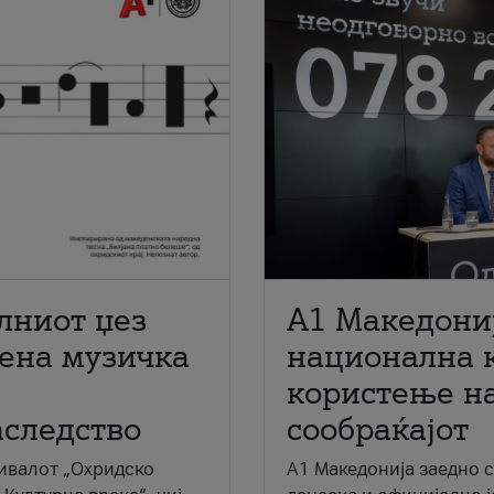
лниот џез
A1 Македони
мена музичка
национална 
користење на
аследство
сообраќајот
ивалот „Охридско
A1 Македонија заедно 