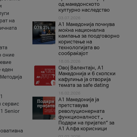
од македонското
и
културно наследство
луги
03.07.2026
рат на
A1 Македонија почнува
бичната
моќна национална
кампања за поодговорно
користење на
ата
технологијата во
сообраќајот
о оние
18.05.2026
невие
Овој Валентајн, A1
е еден
Македонија и 6 скопски
 Методија
кафулиња ја отворија
темата за safe dating
16.02.2026
А1
А1 Македонија ја
и сервис
претставува
1 Senior
револуционерната
функционалност „
Подари на пријател“ за
А1 Алфа корисници
новативна
02.02.2026