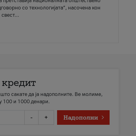
ја претставија националната општествено
говорно со технологијата“, насочена кон
свест...
 кредит
а што сакате да ја надополните. Ве молиме,
у 100 и 1000 денари.
-
+
Надополни