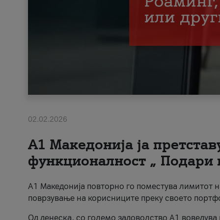
02.02.2026
А1 Македонија ја претста
функционалност „ Подари 
А1 Македонија повторно го поместува лимитот 
поврзување на корисниците преку своето портф
Од денеска, со големо задоволство А1 воведува 