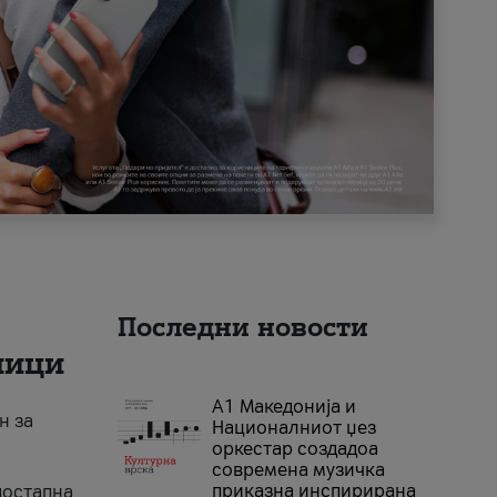
Последни новости
ници
А1 Македонија и
н за
Националниот џез
оркестар создадоа
современа музичка
приказна инспирирана
достапна