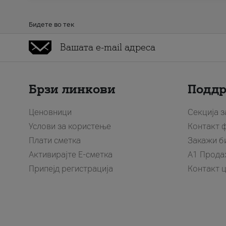
Бидете во тек
Брзи линкови
Подд
Ценовници
Секција 
Услови за користење
Контакт 
Плати сметка
Закажи б
Активирајте Е-сметка
A1 Прода
Припејд регистрација
Контакт 