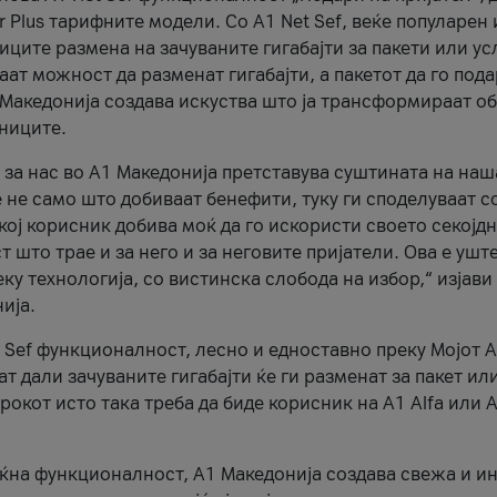
r Plus тарифните модели. Со A1 Net Sef, веќе популарен 
ците размена на зачуваните гигабајти за пакети или ус
ат можност да разменат гигабајти, а пакетот да го пода
1 Македонија создава искуства што ја трансформираат о
сниците.
 за нас во А1 Македонија претставува суштината на наш
 не само што добиваат бенефити, туку ги споделуваат с
екој корисник добива моќ да го искористи своето секојд
 што трае и за него и за неговите пријатели. Ова е ушт
еку технологија, со вистинска слобода на избор,“ изјави
ија.
 Sef функционалност, лесно и едноставно преку Мојот 
т дали зачуваните гигабајти ќе ги разменат за пакет ил
рокот исто така треба да биде корисник на А1 Alfa или A
оќна функционалност, А1 Македонија создава свежа и и