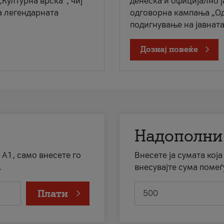
„Културна врска“, чиј
денеска и официјално 
а легендарната
одговорна кампања „Од
подигнување на јавната 
Дознај повеќе
Надополни
 А1, само внесете го
Внесете ја сумата кој
.
внесувајте сума помеѓ
Плати