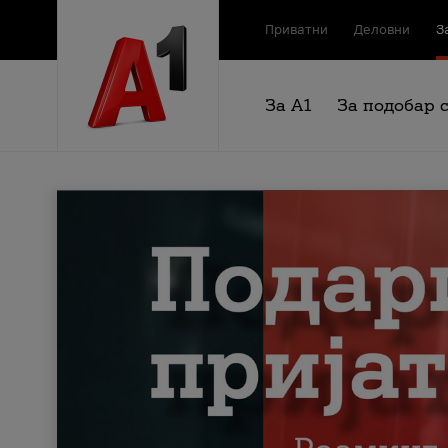
Приватни
Деловни
З
За А1
За подобар 