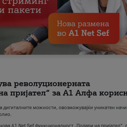
вува револуционерната
на пријател“ за А1 Алфа корис
на дигиталните можности, овозможувајќи уникатен начи
олио.
нова A1 Net Sef функционалност „Подари на пријател“, 