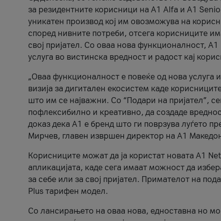
за резидентните корисници на А1 Alfa и A1 Senio
уникатен производ кој им овозможува на корисни
според нивните потреби, отсега корисниците има
свој пријател. Со оваа нова функционалност, А
услуга во вистинска вредност и радост кај кори
„Оваа функционалност е повеќе од нова услуга и
визија за дигитален екосистем каде корисниците
што им се најважни. Со “Подари на пријател”, с
пофлексибилно и креативно, да создаде вредност
доказ дека А1 е бренд што ги поврзува луѓето пр
Мирчев, главен извршен директор на А1 Македон
Корисниците можат да ја користат новата А1 Net
апликацијата, каде сега имаат можност да избера
за себе или за свој пријател. Примателот на пода
Plus тарифен модел.
Со лансирањето на оваа нова, едноставна но м