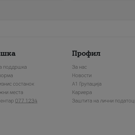
ршка
Профил
за поддршка
За нас
форма
Новости
изнис состанок
А1 Групација
жни места
Кариера
центар
077 1234
Заштита на лични податоц