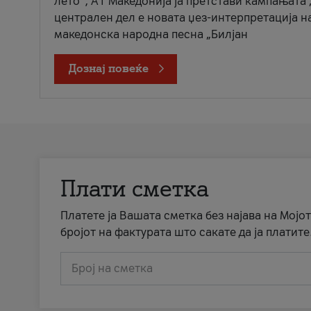
лето“, А1 Македонија ја претстави кампањата 
централен дел е новата џез-интерпретација н
македонска народна песна „Билјан
Дознај повеќе
Плати сметка
Платете ја Вашата сметка без најава на Мојот
бројот на фактурата што сакате да ја платите
Број на сметка