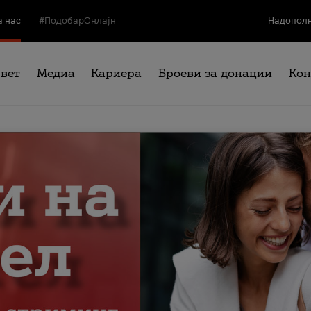
а нас
#ПодобарОнлајн
Надополн
свет
Медиа
Кариера
Броеви за донации
Кон