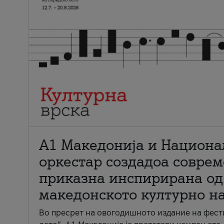
А1 Македонија и Национа
оркестар создадоа совре
приказна инспирирана од
македонското културно н
Во пресрет на овогодишното издание на фест